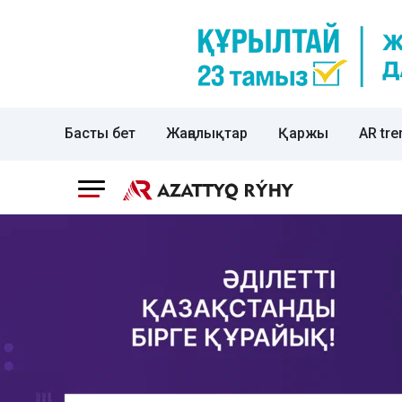
Басты бет
Жаңалықтар
Қаржы
AR tre