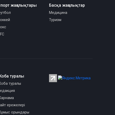
порт жаңалықтары
Басқа жаңалықтар
утбол
Медицина
оккей
Туризм
окс
FC
Жоба туралы
оба туралы
едакция
арнама
айт ережелері
ұмыс орындары