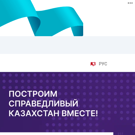
ҚАЗ
РУС