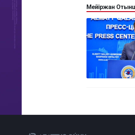
Мейіржан Отынш