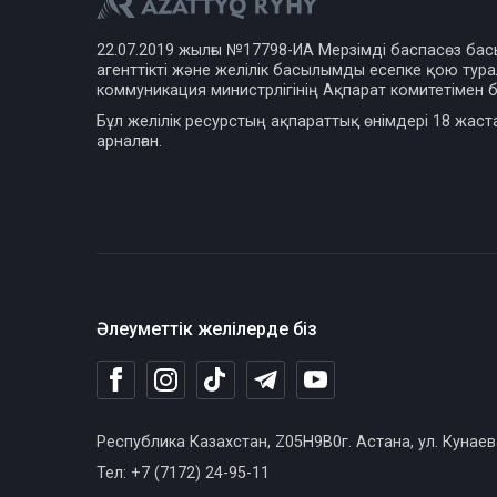
22.07.2019 жылғы №17798-ИА Мерзімді баспасөз ба
агенттікті және желілік басылымды есепке қою турал
коммуникация министрлігінің Ақпарат комитетімен б
Бұл желілік ресурстың ақпараттық өнімдері 18 жаст
арналған.
Әлеуметтік желілерде біз
Республика Казахстан, Z05H9B0г. Астана, ул. Кунаев
Тел: +7 (7172) 24-95-11