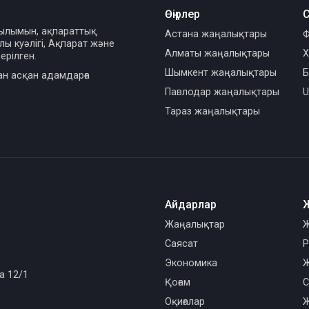
Өңірлер
С
сылымын, ақпараттық
Астана жаңалықтары
Ф
ы куәлігі, Ақпарат және
Алматы жаңалықтары
Х
ерілген.
Шымкент жаңалықтары
Б
ан асқан адамдарға
Павлодар жаңалықтары
U
Тараз жаңалықтары
Айдарлар
Жаңалықтар
Ж
Саясат
Р
Экономика
Ж
а 12/1
Қоғам
С
Оқиғалар
Ж