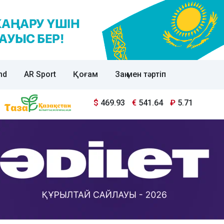
nd
AR Sport
Қоғам
Заң мен тәртіп
$
469.93
€
541.64
₽
5.71