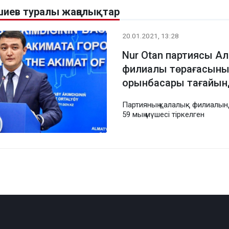
иев туралы жаңалықтар
20.01.2021, 13:28
Nur Otan партиясы Ал
филиалы төрағасының
орынбасары тағайы
Партияның қалалық филиалын
59 мың мүшесі тіркелген