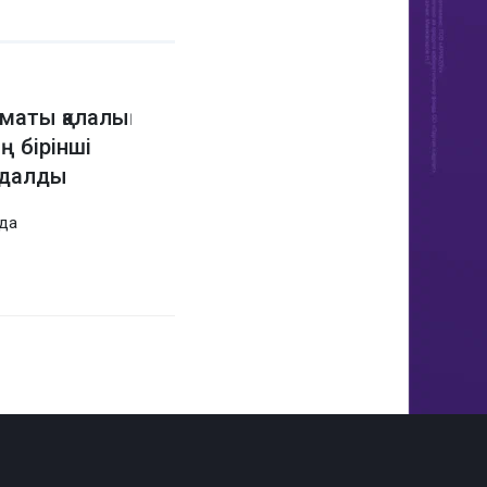
маты қалалық
 бірінші
ндалды
да