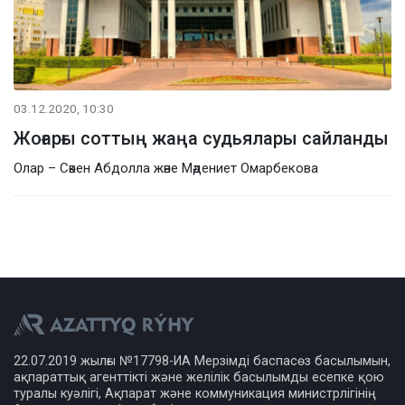
03.12.2020, 10:30
Жоғарғы соттың жаңа судьялары сайланды
Олар – Сәкен Абдолла және Мәдениет Омарбекова
22.07.2019 жылғы №17798-ИА Мерзімді баспасөз басылымын,
ақпараттық агенттікті және желілік басылымды есепке қою
туралы куәлігі, Ақпарат және коммуникация министрлігінің