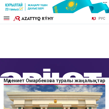
ҚАЗ
РУС
Мәдениет Омарбекова туралы жаңалықтар