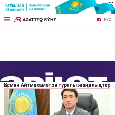
ҚАЗ
РУС
Қосман Айтмұхаметов туралы жаңалықтар