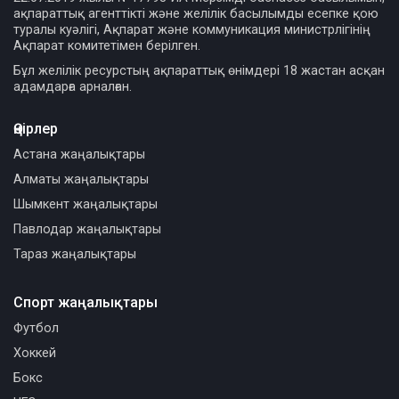
ақпараттық агенттікті және желілік басылымды есепке қою
туралы куәлігі, Ақпарат және коммуникация министрлігінің
Ақпарат комитетімен берілген.
Бұл желілік ресурстың ақпараттық өнімдері 18 жастан асқан
адамдарға арналған.
Өңірлер
Астана жаңалықтары
Алматы жаңалықтары
Шымкент жаңалықтары
Павлодар жаңалықтары
Тараз жаңалықтары
Спорт жаңалықтары
Футбол
Хоккей
Бокс