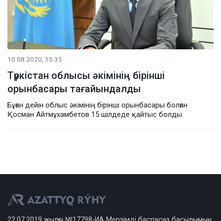
10.08.2020, 15:35
Түркістан облысы әкімінің бірінші
орынбасары тағайындалды
Бұған дейін облыс әкімінің бірінші орынбасары болған
Қосман Айтмұхамбетов 15 шілдеде қайтыс болды
22.07.2019 жылғы №17798-ИА Мерзімді баспасөз басылымын,