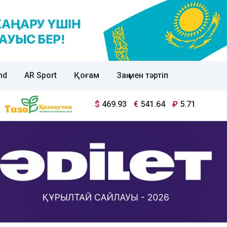
nd
AR Sport
Қоғам
Заң мен тәртіп
$
469.93
€
541.64
₽
5.71