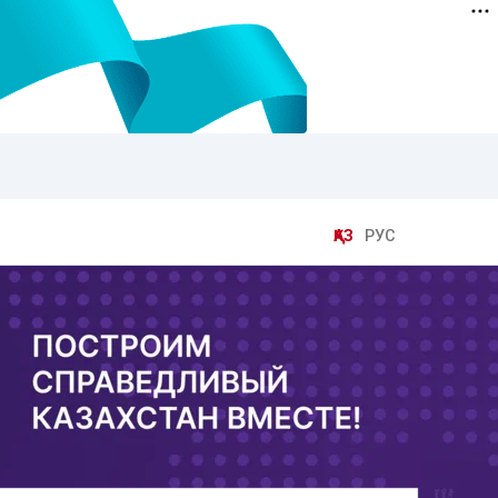
ҚАЗ
РУС