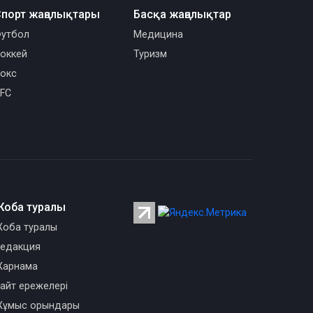
порт жаңалықтары
Басқа жаңалықтар
утбол
Медицина
оккей
Туризм
окс
FC
Жоба туралы
оба туралы
едакция
арнама
айт ережелері
ұмыс орындары