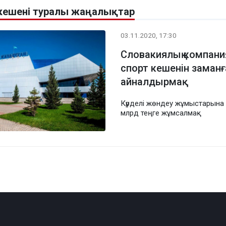
 кешені туралы жаңалықтар
03.11.2020, 17:30
Словакиялық компания
спорт кешенін заманғ
айналдырмақ
Күрделі жөндеу жұмыстарына 
млрд теңге жұмсалмақ