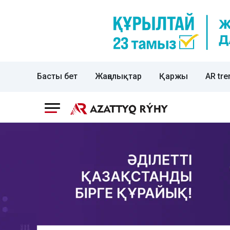
Басты бет
Жаңалықтар
Қаржы
AR tre