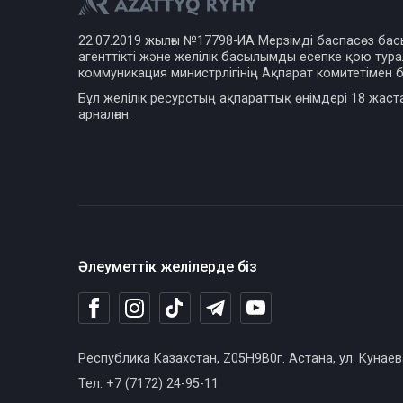
22.07.2019 жылғы №17798-ИА Мерзімді баспасөз ба
агенттікті және желілік басылымды есепке қою турал
коммуникация министрлігінің Ақпарат комитетімен б
Бұл желілік ресурстың ақпараттық өнімдері 18 жаст
арналған.
Әлеуметтік желілерде біз
Республика Казахстан, Z05H9B0г. Астана, ул. Кунаев
Тел: +7 (7172) 24-95-11