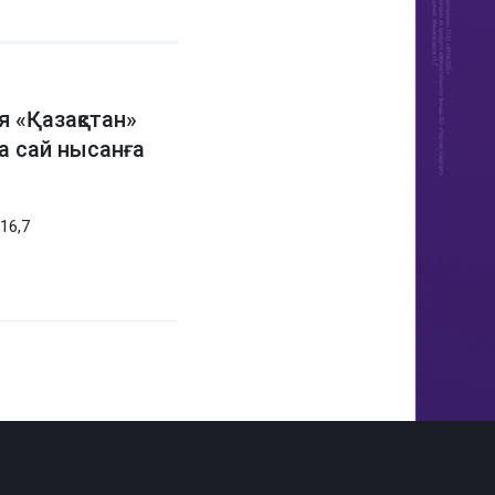
 «Қазақстан»
а сай нысанға
16,7