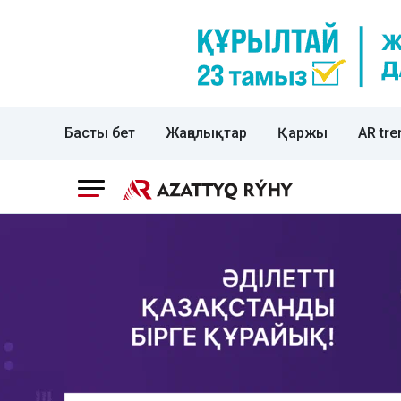
Басты бет
Жаңалықтар
Қаржы
AR tre