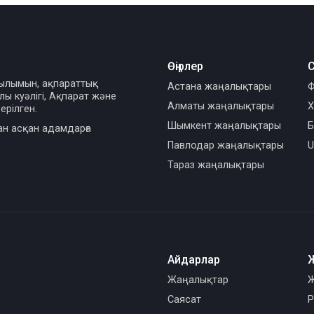
Өңірлер
С
сылымын, ақпараттық
Астана жаңалықтары
Ф
ы куәлігі, Ақпарат және
Алматы жаңалықтары
Х
ерілген.
Шымкент жаңалықтары
Б
ан асқан адамдарға
Павлодар жаңалықтары
U
Тараз жаңалықтары
Айдарлар
Жаңалықтар
Ж
Саясат
Р