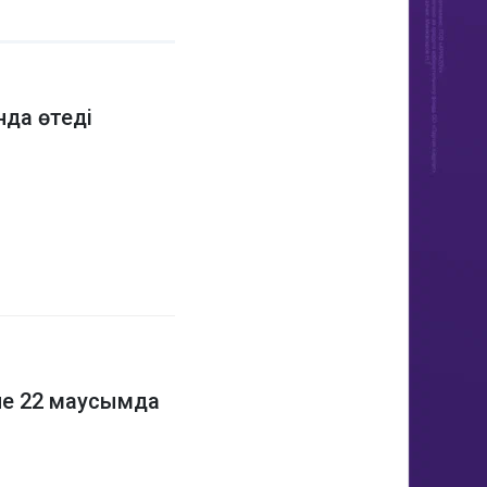
нда өтеді
әне 22 маусымда