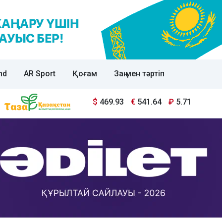
nd
AR Sport
Қоғам
Заң мен тәртіп
$
469.93
€
541.64
₽
5.71