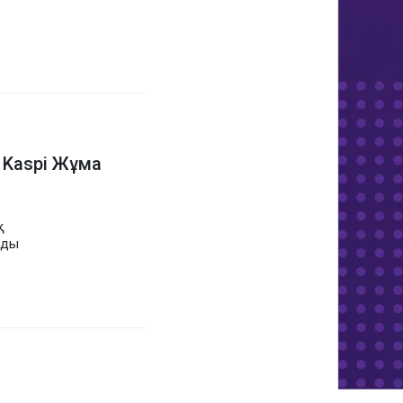
а Kaspi Жұма
ады