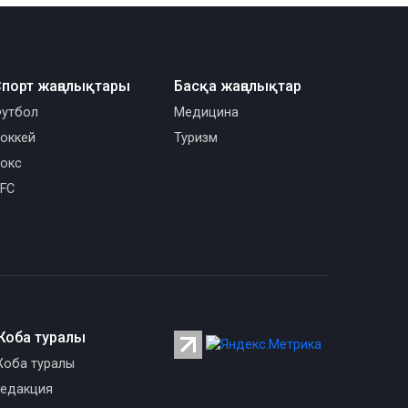
порт жаңалықтары
Басқа жаңалықтар
утбол
Медицина
оккей
Туризм
окс
FC
Жоба туралы
оба туралы
едакция