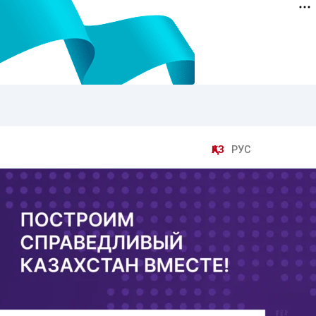
ҚАЗ
РУС