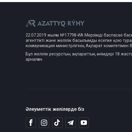
22.07.2019 жылғы №17798-ИА Мерзімді баспасөз ба
агенттікті және желілік басылымды есепке қою турал
коммуникация министрлігінің Ақпарат комитетімен б
Бұл желілік ресурстың ақпараттық өнімдері 18 жаст
арналған.
Әлеуметтік желілерде біз