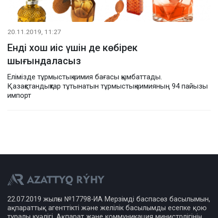
20.11.2019, 11:27
Енді хош иіс үшін де көбірек
шығындаласыз
Елімізде тұрмыстық химия бағасы қымбаттады.
Қазақстандықтар тұтынатын тұрмыстық химияның 94 пайызы
импорт
22.07.2019 жылғы №17798-ИА Мерзімді баспасөз басылымын,
ақпараттық агенттікті және желілік басылымды есепке қою
туралы куәлігі, Ақпарат және коммуникация министрлігінің