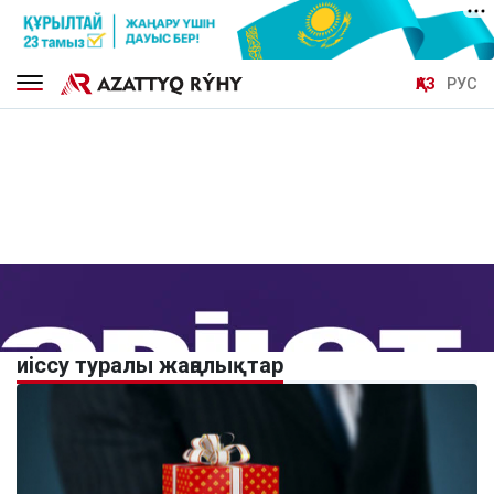
ҚАЗ
РУС
иіссу туралы жаңалықтар