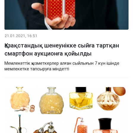
21.01.2021, 16:51
Қазақстандық шенеунікке сыйға тартқан
смартфон аукционға қойылды
Мемлекеттік қызметкерлер алған сыйлығын 7 күн ішінде
мемлекетке тапсыруға міндетті