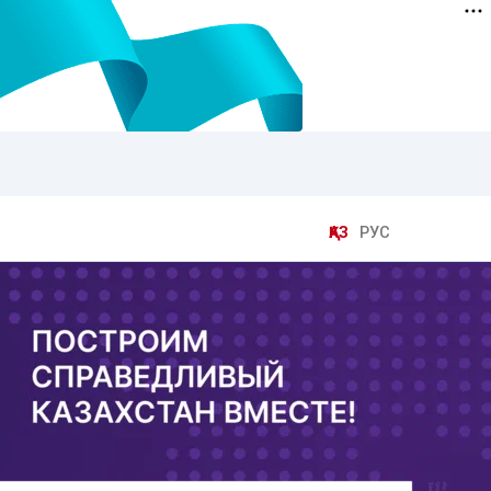
ҚАЗ
РУС