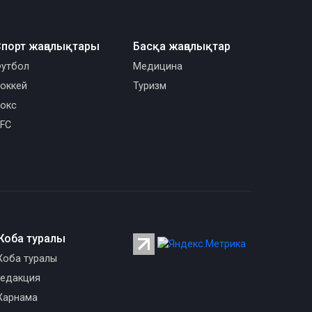
порт жаңалықтары
Басқа жаңалықтар
утбол
Медицина
оккей
Туризм
окс
FC
Жоба туралы
оба туралы
едакция
арнама