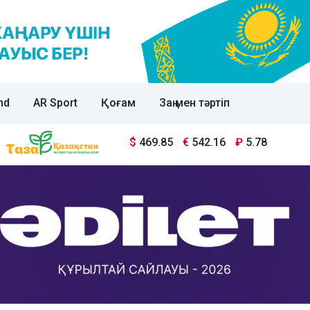
nd
AR Sport
Қоғам
Заң мен тәртіп
$
469.85
€
542.16
₽
5.78