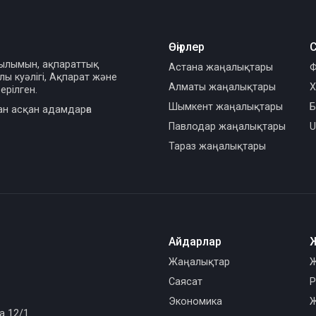
Өңірлер
С
сылымын, ақпараттық
Астана жаңалықтары
Ф
ы куәлігі, Ақпарат және
Алматы жаңалықтары
Х
ерілген.
Шымкент жаңалықтары
Б
ан асқан адамдарға
Павлодар жаңалықтары
U
Тараз жаңалықтары
Айдарлар
Жаңалықтар
Ж
Саясат
Р
Экономика
Ж
а 12/1