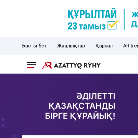
Басты бет
Жаңалықтар
Қаржы
AR tre