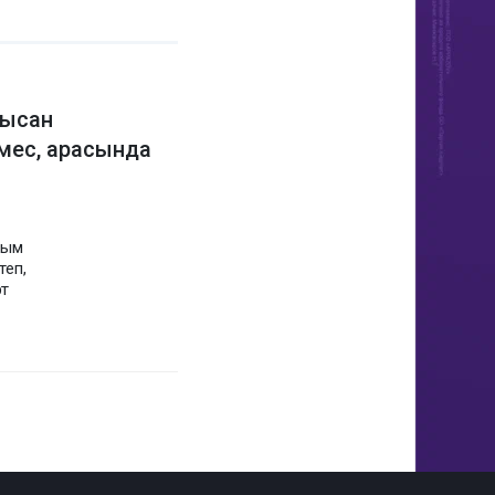
нысан
мес, арасында
рым
еп,
рт