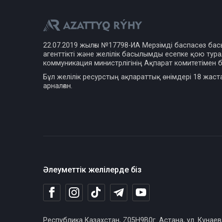
22.07.2019 жылғы №17798-ИА Мерзімді баспасөз ба
агенттікті және желілік басылымды есепке қою турал
коммуникация министрлігінің Ақпарат комитетімен б
Бұл желілік ресурстың ақпараттық өнімдері 18 жаст
арналған.
Әлеуметтік желілерде біз
Республика Казахстан, Z05H9B0г. Астана, ул. Кунаев