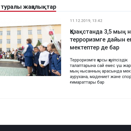
 туралы жаңалықтар
11.12.2019, 13:42
Қазақстанда 3,5 мың 
терроризмге дайын е
мектептер де бар
Терроризмге қарсы қауіпсіздік
талаптарына сай емес үш жа
мың нысанның арасында мект
аурухана, мәдениет және спо
ғимараттары бар