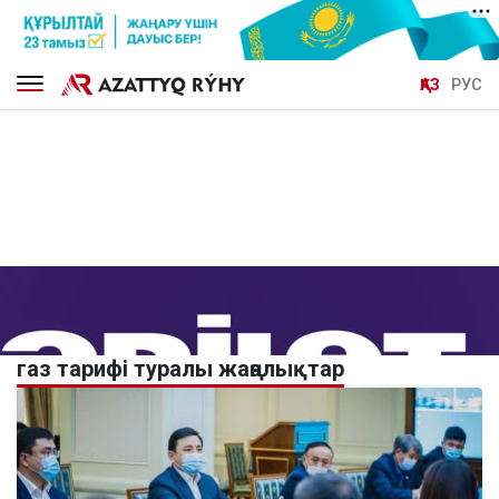
ҚАЗ
РУС
газ тарифі туралы жаңалықтар