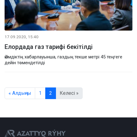
17.09.2020, 15:40
Елордада газ тарифі бекітілді
Әкімдіктің хабарлауынша, газдың текше метрі 45 теңгеге
дейін төмендетілді
« Алдыңғы
1
2
Келесі »