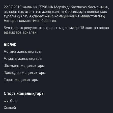
22.07.2019 жылғы №17798-ИА Мерзімді баспасөз басылымын,
ақпараттық агенттікті және желілік басылымды есепке қою
туралы куәлігі, Ақпарат және коммуникация министрлігінің
Ақпарат комитетімен берілген.
Бұл желілік ресурстың ақпараттық өнімдері 18 жастан асқан
адамдарға арналған.
Өңірлер
Астана жаңалықтары
Алматы жаңалықтары
Шымкент жаңалықтары
Павлодар жаңалықтары
Тараз жаңалықтары
Спорт жаңалықтары
Футбол
Хоккей