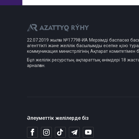
22.07.2019 жылғы №17798-ИА Мерзімді баспасөз ба
агенттікті және желілік басылымды есепке қою турал
коммуникация министрлігінің Ақпарат комитетімен б
Бұл желілік ресурстың ақпараттық өнімдері 18 жаст
арналған.
Әлеуметтік желілерде біз