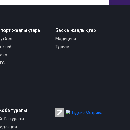
порт жаңалықтары
Басқа жаңалықтар
утбол
Медицина
оккей
Туризм
окс
FC
Жоба туралы
оба туралы
едакция