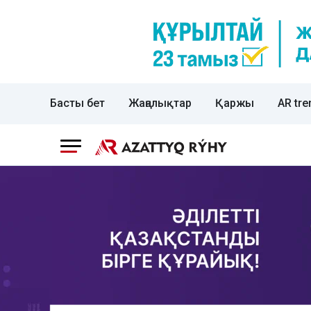
Басты бет
Жаңалықтар
Қаржы
AR tre