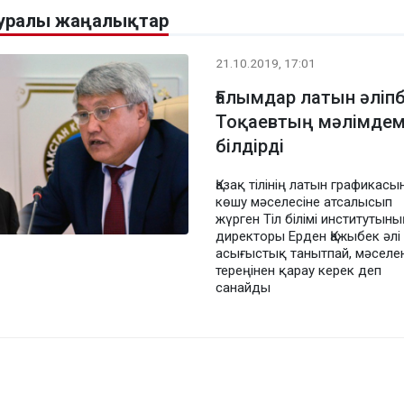
туралы жаңалықтар
21.10.2019, 17:01
Ғалымдар латын әліп
Тоқаевтың мәлімдеме
білдірді
Қазақ тілінің латын графикасы
көшу мәселесіне атсалысып
жүрген Тіл білімі институтыны
директоры Ерден Қажыбек әлі
асығыстық танытпай, мәселен
тереңінен қарау керек деп
санайды