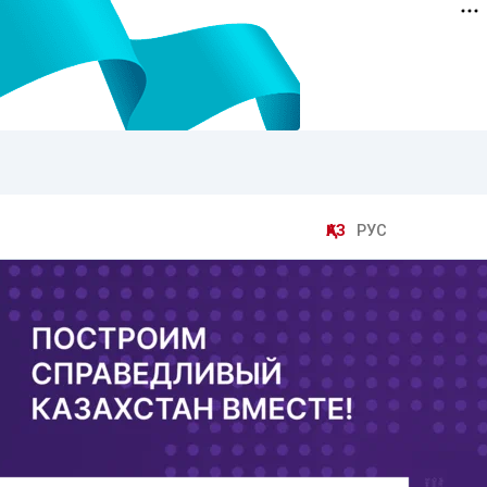
ҚАЗ
РУС