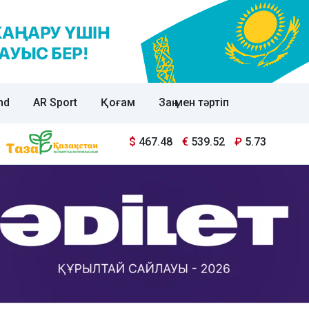
nd
AR Sport
Қоғам
Заң мен тәртіп
$
467.48
€
539.52
₽
5.73