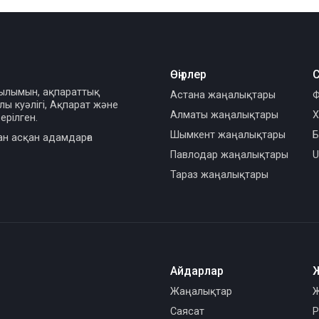
Өңірлер
С
сылымын, ақпараттық
Астана жаңалықтары
Ф
ы куәлігі, Ақпарат және
Алматы жаңалықтары
Х
ерілген.
Шымкент жаңалықтары
Б
ан асқан адамдарға
Павлодар жаңалықтары
U
Тараз жаңалықтары
Айдарлар
Жаңалықтар
Ж
Саясат
Р