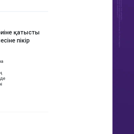
биіне қатысты
сіне пікір
на
ң
 де
і