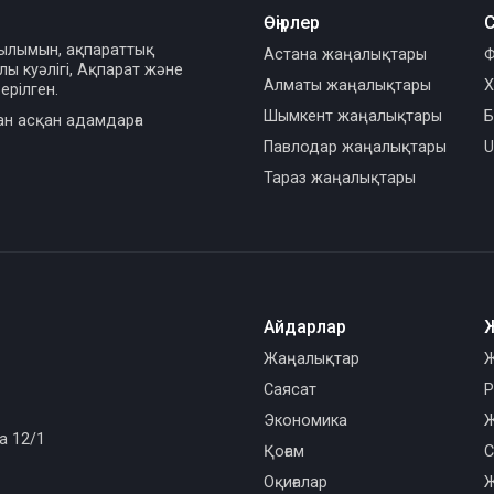
Өңірлер
С
сылымын, ақпараттық
Астана жаңалықтары
Ф
ы куәлігі, Ақпарат және
Алматы жаңалықтары
Х
ерілген.
Шымкент жаңалықтары
Б
ан асқан адамдарға
Павлодар жаңалықтары
U
Тараз жаңалықтары
Айдарлар
Жаңалықтар
Ж
Саясат
Р
Экономика
Ж
а 12/1
Қоғам
С
Оқиғалар
Ж