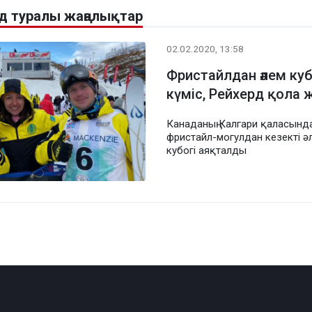
д туралы жаңалықтар
02.02.2020, 13:58
Фристайлдан әлем куб
күміс, Рейхерд қола
Канаданың Калгари қаласынд
фристайл-могулдан кезекті ә
кубогі аяқталды