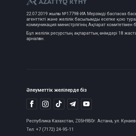
22.07.2019 жылғы №17798-ИА Мерзімді баспасөз ба
агенттікті және желілік басылымды есепке қою турал
коммуникация министрлігінің Ақпарат комитетімен б
Бұл желілік ресурстың ақпараттық өнімдері 18 жаст
арналған.
Әлеуметтік желілерде біз
Республика Казахстан, Z05H9B0г. Астана, ул. Кунаев
Тел: +7 (7172) 24-95-11