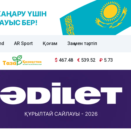
nd
AR Sport
Қоғам
Заң мен тәртіп
$
467.48
€
539.52
₽
5.73