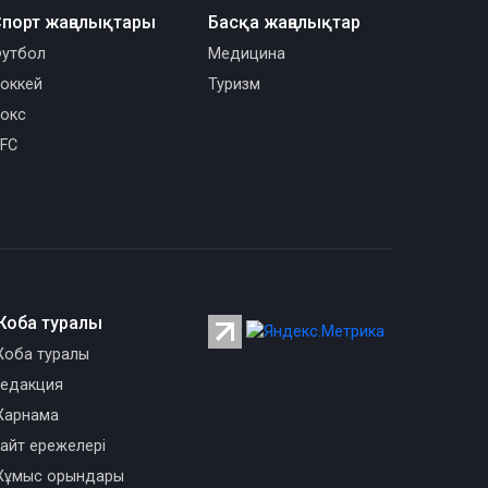
порт жаңалықтары
Басқа жаңалықтар
утбол
Медицина
оккей
Туризм
окс
FC
Жоба туралы
оба туралы
едакция
арнама
айт ережелері
ұмыс орындары