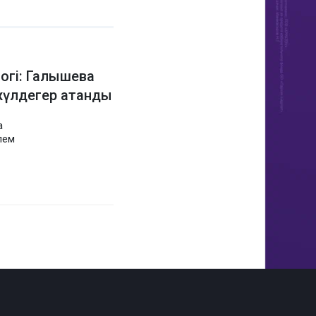
огі: Галышева
 жүлдегер атанды
а
лем