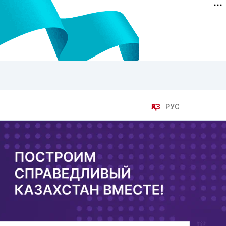
ҚАЗ
РУС