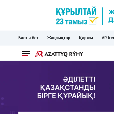
Басты бет
Жаңалықтар
Қаржы
AR tre