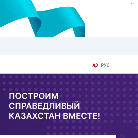
ҚАЗ
РУС