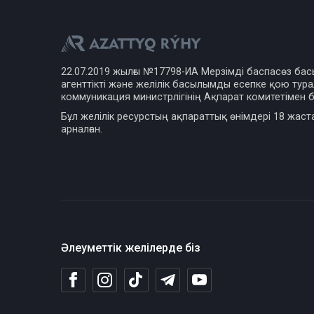
22.07.2019 жылғы №17798-ИА Мерзімді баспасөз ба
агенттікті және желілік басылымды есепке қою турал
коммуникация министрлігінің Ақпарат комитетімен б
Бұл желілік ресурстың ақпараттық өнімдері 18 жаст
арналған.
Әлеуметтік желілерде біз