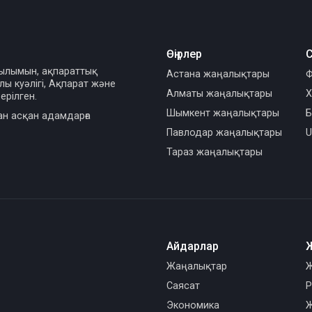
Өңірлер
С
сылымын, ақпараттық
Астана жаңалықтары
Ф
ы куәлігі, Ақпарат және
Алматы жаңалықтары
Х
ерілген.
Шымкент жаңалықтары
Б
ан асқан адамдарға
Павлодар жаңалықтары
U
Тараз жаңалықтары
Айдарлар
Жаңалықтар
Ж
Саясат
Р
Экономика
Ж