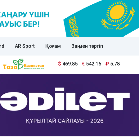
nd
AR Sport
Қоғам
Заң мен тәртіп
$
469.85
€
542.16
₽
5.78