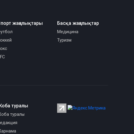
порт жаңалықтары
Басқа жаңалықтар
утбол
Медицина
оккей
Туризм
окс
FC
Жоба туралы
оба туралы
едакция
арнама