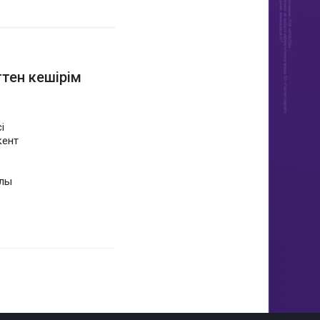
тен кешірім
і
кент
алы