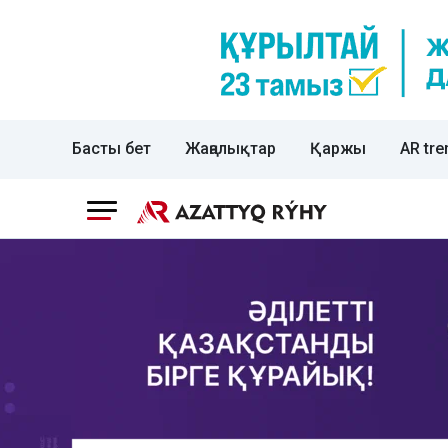
Басты бет
Жаңалықтар
Қаржы
AR tre