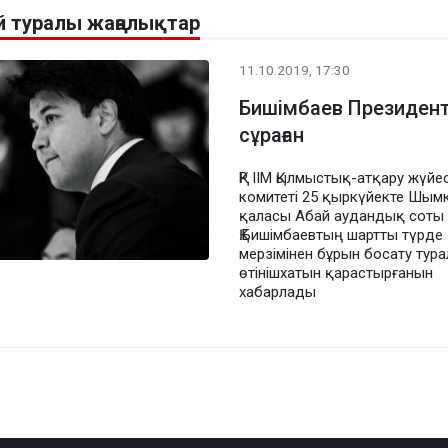
й туралы жаңалықтар
11.10.2019, 17:30
Бишімбаев Президент
сұраған
ҚР ІІМ Қылмыстық-атқару жүйес
комитеті 25 қыркүйекте Шым
қаласы Абай аудандық соты
Қ.Бишімбаевтың шартты түрде
мерзімінен бұрын босату тур
өтінішхатын қарастырғанын
хабарлады