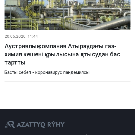
20.05.2020, 11:44
Аустриялық компания Атыраудағы газ-
химия кешені құрылысына қатысудан бас
тартты
Басты себеп - коронавирус пандемиясы