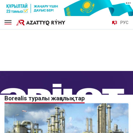
ҚАЗ
РУС
Borealis туралы жаңалықтар