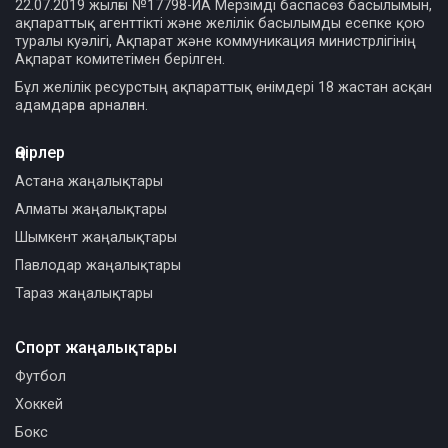
22.07.2019 жылғы №17798-ИА Мерзімді баспасөз басылымын,
ақпараттық агенттікті және желілік басылымды есепке қою
туралы куәлігі, Ақпарат және коммуникация министрлігінің
Ақпарат комитетімен берілген.
Бұл желілік ресурстың ақпараттық өнімдері 18 жастан асқан
адамдарға арналған.
Өңірлер
Астана жаңалықтары
Алматы жаңалықтары
Шымкент жаңалықтары
Павлодар жаңалықтары
Тараз жаңалықтары
Спорт жаңалықтары
Футбол
Хоккей
Бокс