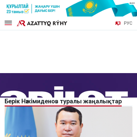
ҚАЗ
РУС
Берік Нәжімиденов туралы жаңалықтар