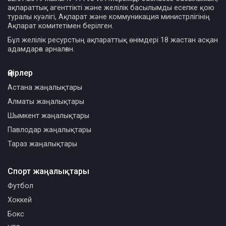
ақпараттық агенттікті және желілік басылымды есепке қою
туралы куәлігі, Ақпарат және коммуникация министрлігінің
Ақпарат комитетімен берілген.
Бұл желілік ресурстың ақпараттық өнімдері 18 жастан асқан
адамдарға арналған.
Өңірлер
Астана жаңалықтары
Алматы жаңалықтары
Шымкент жаңалықтары
Павлодар жаңалықтары
Тараз жаңалықтары
Спорт жаңалықтары
Футбол
Хоккей
Бокс