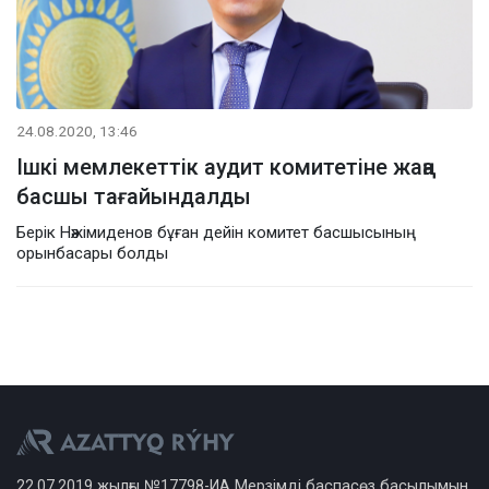
24.08.2020, 13:46
Ішкі мемлекеттік аудит комитетіне жаңа
басшы тағайындалды
Берік Нәжімиденов бұған дейін комитет басшысының
орынбасары болды
22.07.2019 жылғы №17798-ИА Мерзімді баспасөз басылымын,