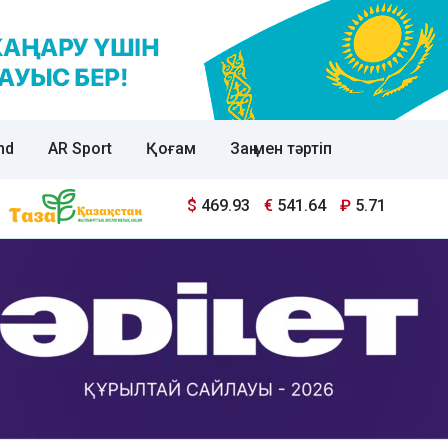
nd
AR Sport
Қоғам
Заң мен тәртіп
$
469.93
€
541.64
₽
5.71