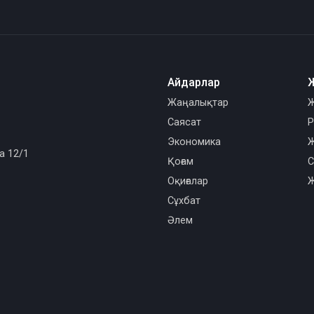
Айдарлар
Жаңалықтар
Ж
Саясат
Р
Экономика
Ж
а 12/1
Қоғам
С
Оқиғалар
Ж
Сұхбат
Әлем