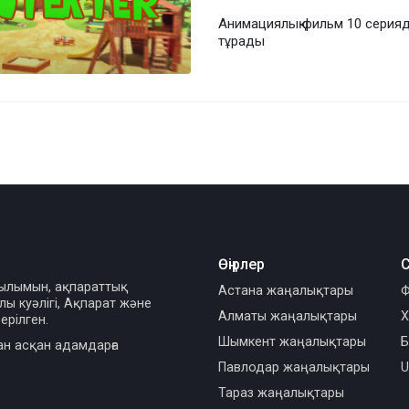
Анимациялық фильм 10 серия
тұрады
Өңірлер
С
сылымын, ақпараттық
Астана жаңалықтары
Ф
ы куәлігі, Ақпарат және
Алматы жаңалықтары
Х
ерілген.
Шымкент жаңалықтары
Б
ан асқан адамдарға
Павлодар жаңалықтары
U
Тараз жаңалықтары