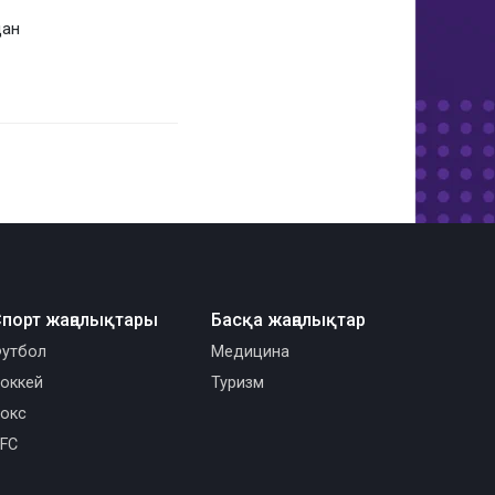
дан
порт жаңалықтары
Басқа жаңалықтар
утбол
Медицина
оккей
Туризм
окс
FC