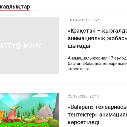
жаңалықтар
10.04.2021, 01:57
«Қазақстан – қызғалд
анимациялық жобасы
шығады
Анимациялық сериал 17 сәуір
бастап «Balapan» телеарнасы
көрсетіледі
25.12.2020, 22:15
«Balapan» телеарна
тентектер» анимация
көрсетіледі