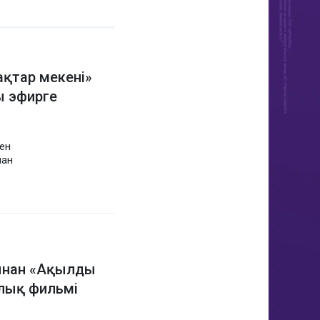
ақтар мекені»
 эфирге
ден
нан
сынан «Ақылды
лық фильмі