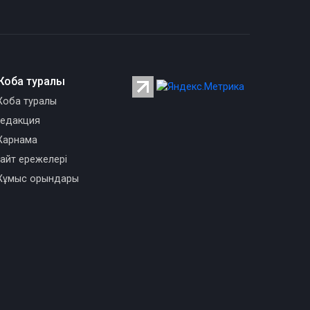
Жоба туралы
оба туралы
едакция
арнама
айт ережелері
ұмыс орындары