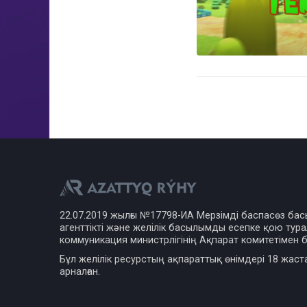
22.07.2019 жылғы №17798-ИА Мерзімді баспасөз ба
агенттікті және желілік басылымды есепке қою турал
коммуникация министрлігінің Ақпарат комитетімен б
Бұл желілік ресурстың ақпараттық өнімдері 18 жаст
арналған.