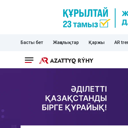
Басты бет
Жаңалықтар
Қаржы
AR tre