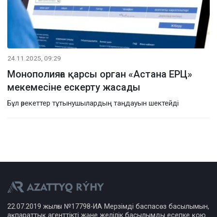
24.11.2025, 09:29
Монополияға қарсы орган «Астана ЕРЦ»
мекемесіне ескерту жасады
Бұл әрекеттер тұтынушылардың таңдауын шектейді
22.07.2019 жылғы №17798-ИА Мерзімді баспасөз басылымын,
ақпараттық агенттікті және желілік басылымды есепке қою