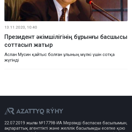
13.11.2020, 10:40
Президент әкімшілігінің бұрынғы басшысы
соттасып жатыр
Аслан Мусин қайтыс болған ұлының мүлкі үшін сотқа
жүгінді
22.07.2019 жылғы №17798-ИА Мерзімді баспасөз басылымын,
ақпараттық агенттікті және желілік басылымды есепке қою