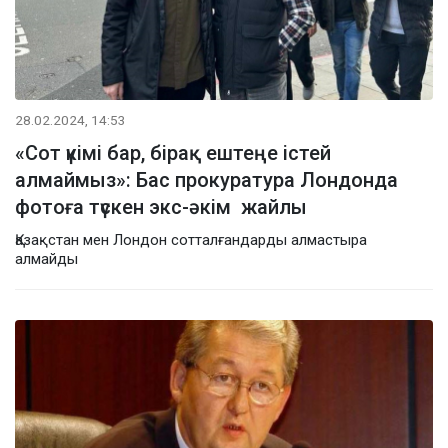
28.02.2024, 14:53
«Сот үкімі бар, бірақ ештеңе істей
алмаймыз»: Бас прокуратура Лондонда
фотоға түскен экс-әкім жайлы
Қазақстан мен Лондон сотталғандарды алмастыра
алмайды