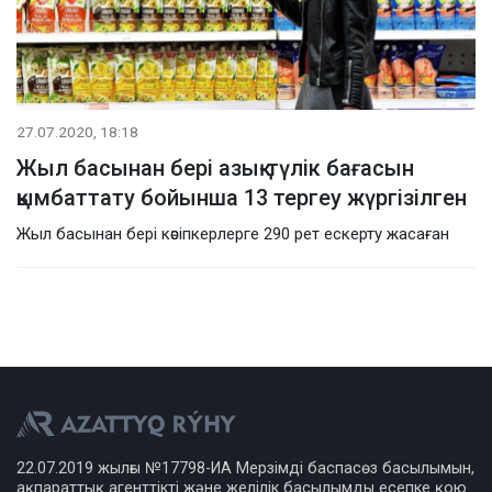
27.07.2020, 18:18
Жыл басынан бері азық-түлік бағасын
қымбаттату бойынша 13 тергеу жүргізілген
Жыл басынан бері кәсіпкерлерге 290 рет ескерту жасаған
22.07.2019 жылғы №17798-ИА Мерзімді баспасөз басылымын,
ақпараттық агенттікті және желілік басылымды есепке қою