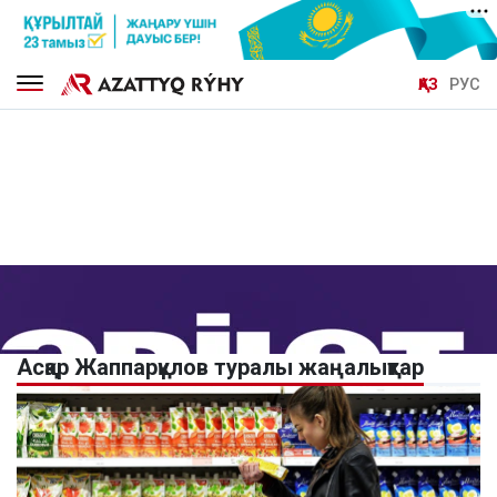
ҚАЗ
РУС
Асқар Жаппарқұлов туралы жаңалықтар