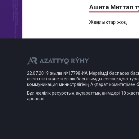
Ашита Миттал т
Жаңалықтар жоқ
22.07.2019 жылғы №17798-ИА Мерзімді баспасөз ба
агенттікті және желілік басылымды есепке қою турал
коммуникация министрлігінің Ақпарат комитетімен б
Бұл желілік ресурстың ақпараттық өнімдері 18 жаст
арналған.