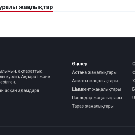
уралы жаңалықтар
Өңірлер
С
сылымын, ақпараттық
Астана жаңалықтары
Ф
ы куәлігі, Ақпарат және
Алматы жаңалықтары
Х
ерілген.
Шымкент жаңалықтары
Б
ан асқан адамдарға
Павлодар жаңалықтары
U
Тараз жаңалықтары