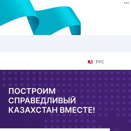
ҚАЗ
РУС