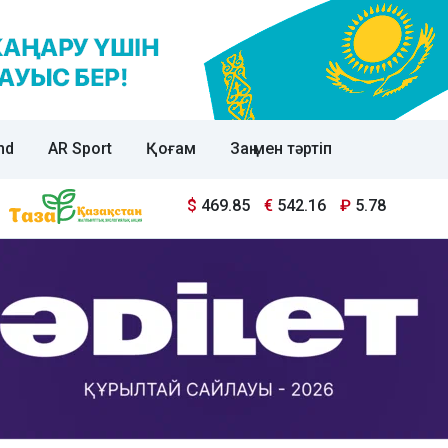
nd
AR Sport
Қоғам
Заң мен тәртіп
$
469.85
€
542.16
₽
5.78