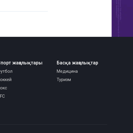
порт жаңалықтары
Басқа жаңалықтар
утбол
Медицина
оккей
Туризм
окс
FC