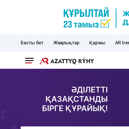
Басты бет
Жаңалықтар
Қаржы
AR tre