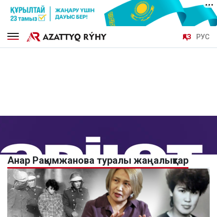
ҚАЗ
РУС
Анар Рақымжанова туралы жаңалықтар