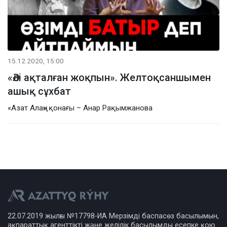
15.12.2020, 15:00
«Әлі ақталған жоқпын». Желтоқсаншымен
ашық сұхбат
«Азат Алаң» қонағы – Анар Рақымжанова
22.07.2019 жылғы №17798-ИА Мерзімді баспасөз басылымын,
ақпараттық агенттікті және желілік басылымды есепке қою