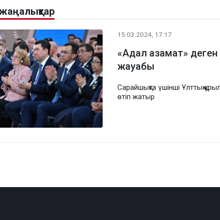
 жаңалықтар
15.03.2024, 17:17
«Адал азамат» деген
жауабы
Сарайшықта үшінші Ұлттық құры
өтіп жатыр