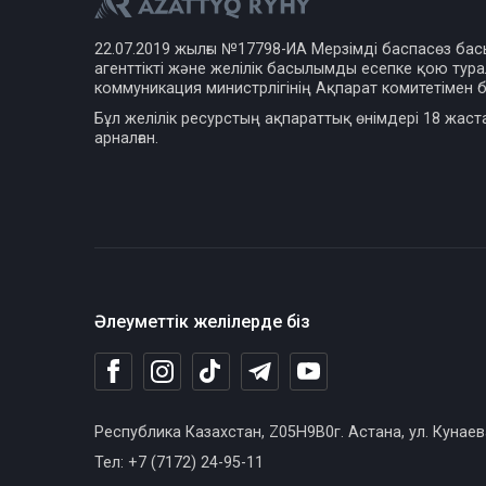
22.07.2019 жылғы №17798-ИА Мерзімді баспасөз ба
агенттікті және желілік басылымды есепке қою турал
коммуникация министрлігінің Ақпарат комитетімен б
Бұл желілік ресурстың ақпараттық өнімдері 18 жаст
арналған.
Әлеуметтік желілерде біз
Республика Казахстан, Z05H9B0г. Астана, ул. Кунаев
Тел: +7 (7172) 24-95-11