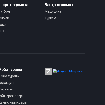
порт жаңалықтары
Басқа жаңалықтар
утбол
Медицина
оккей
Туризм
окс
FC
Жоба туралы
оба туралы
едакция
арнама
айт ережелері
ұмыс орындары