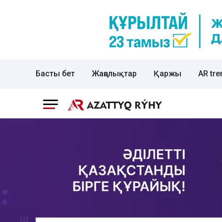
Басты бет
Жаңалықтар
Қаржы
AR tre