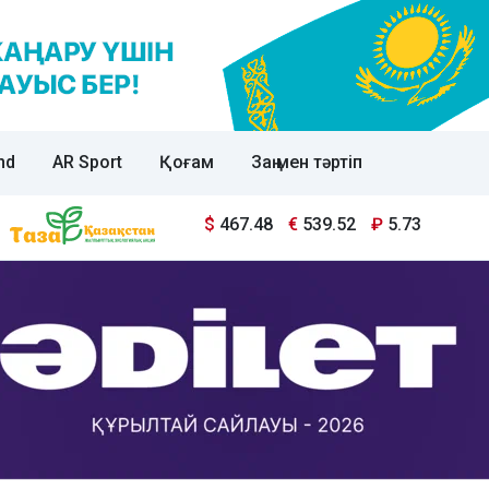
nd
AR Sport
Қоғам
Заң мен тәртіп
$
467.48
€
539.52
₽
5.73