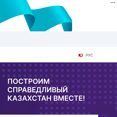
ҚАЗ
РУС