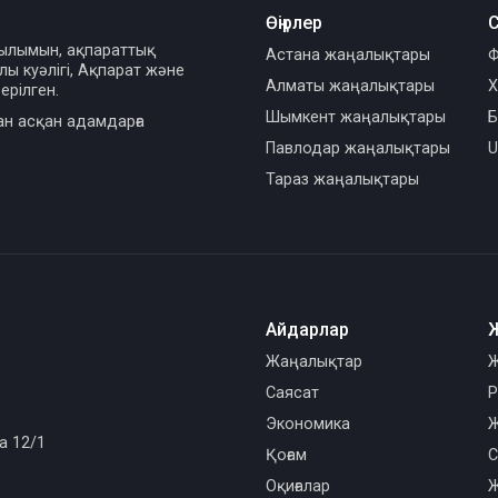
Өңірлер
С
сылымын, ақпараттық
Астана жаңалықтары
Ф
ы куәлігі, Ақпарат және
Алматы жаңалықтары
Х
ерілген.
Шымкент жаңалықтары
Б
ан асқан адамдарға
Павлодар жаңалықтары
U
Тараз жаңалықтары
Айдарлар
Жаңалықтар
Ж
Саясат
Р
Экономика
Ж
а 12/1
Қоғам
С
Оқиғалар
Ж