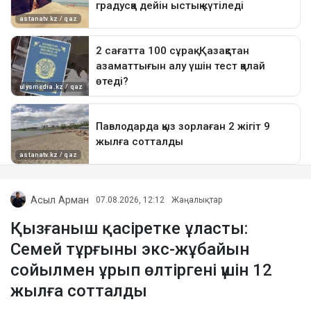
Асыл Арман
07.08.2026, 12:12
Жаңалықтар
Қызғаныш қасіретке ұласты:
Семей тұрғыны экс-жұбайын
сойылмен ұрып өлтіргені үшін 12
жылға сотталды