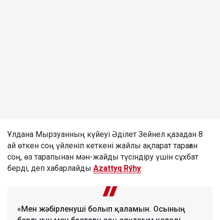
Ұлдана Мырзуанның күйеуі Әділет Зейнел қазадан 8
ай өткен соң үйленіп кеткені жайлы ақпарат тараған
соң, өз тарапынан мән-жайды түсіндіру үшін сұхбат
берді, деп хабарлайды
Azattyq Rýhy
.
«Мен жәбірленуші болып қаламын. Осының