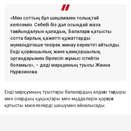
«Мен соттың бұл шешімімен толықтай
келісемін. Себебі біз дәл осындай жаза
тағайындалуын қаладық. Балаларға қатысты
сотта барлық қажетті құжаттарды
мүмкіндігінше тезірек жинау керектігі айтылды.
Енді қорғаншылық және қамқоршылық
органдарымен бірлесіп жұмыс істейтін
боламыз», – деді марқұмның туысы Жанна
Нұрғазинова.
Енді марқұмның туыстары балалардың алдағы тағдыры
мен олардың құқықтары мен мүдделерін қорғауға
қатысты мәселелерді шешумен айналысады.