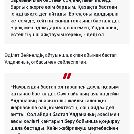
барлығын мен бастаған соң аяқтағым келеді.
Барлық жерге өзім бардым. Қазақта бастаған
ісіңді аяқта деп айтады. Ертең оны қалдырып
кетсем де, хейттің екінші толқыны басталады.
Бірақ мен адамдардың сөзі емес, Ұлдананың
естелігі үшін аяқтауым керек», - деді ол.
Әділет Зейнелдің айтуынша, ақпан айынан бастап
Ұлдананың отбасымен сөйлеспеген.
«Наурыздан бастап ол тараппен даулы қарым-
қатынас басталды. Сәуір айының аяғына дейін
Ұлдананың анасы көлік жайлы «алғашқы
жарнасына өзің көмектестің, өзің айда» деп
айтты. Сол айдан бастап Ұлдананың әкесі мен
ағасы көлікті қайтарып беру бойынша қоңырау
шала бастады. Кейн жәбірленуш мәртебесінен