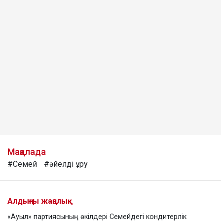
Мақалада
#Семей
#әйелді ұру
Алдыңғы жаңалық
«Ауыл» партиясының өкілдері Семейдегі кондитерлік