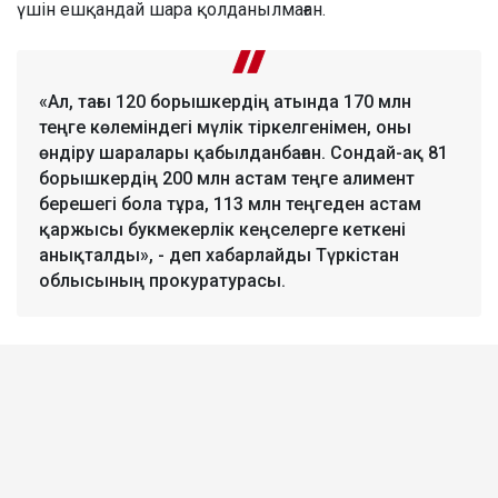
үшін ешқандай шара қолданылмаған.
«Ал, тағы 120 борышкердің атында 170 млн
теңге көлеміндегі мүлік тіркелгенімен, оны
өндіру шаралары қабылданбаған. Сондай-ақ 81
борышкердің 200 млн астам теңге алимент
берешегі бола тұра, 113 млн теңгеден астам
қаржысы букмекерлік кеңселерге кеткені
анықталды», - деп хабарлайды Түркістан
облысының прокуратурасы.