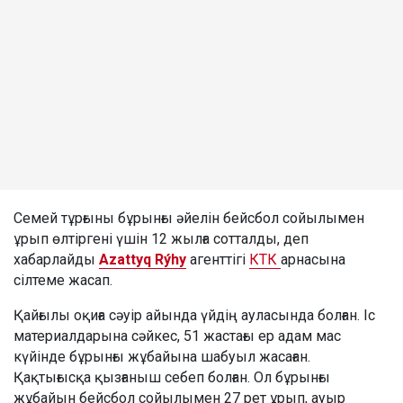
Семей тұрғыны бұрынғы әйелін бейсбол сойылымен
ұрып өлтіргені үшін 12 жылға сотталды, деп
хабарлайды
Azattyq Rýhy
агенттігі
КТК
арнасына
сілтеме жасап.
Қайғылы оқиға сәуір айында үйдің ауласында болған. Іс
материалдарына сәйкес, 51 жастағы ер адам мас
күйінде бұрынғы жұбайына шабуыл жасаған.
Қақтығысқа қызғаныш себеп болған. Ол бұрынғы
жұбайын бейсбол сойылымен 27 рет ұрып, ауыр