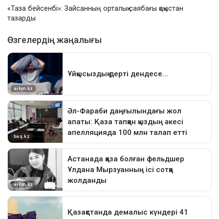
«Таза бейсенбі»: Зайсанның орталық саябағы қоқыстан
тазарды