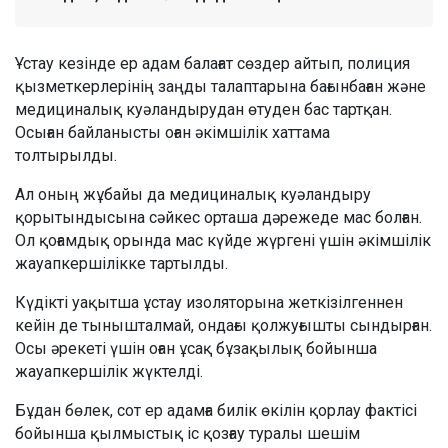
Ұстау кезінде ер адам балағат сөздер айтып, полиция
қызметкерлерінің заңды талаптарына бағынбаған және
медициналық куәландырудан өтуден бас тартқан.
Осыған байланысты оған әкімшілік хаттама
толтырылды.
Ал оның жұбайы да медициналық куәландыру
қорытындысына сәйкес орташа дәрежеде мас болған.
Ол қоғамдық орында мас күйде жүргені үшін әкімшілік
жауапкершілікке тартылды.
Күдікті уақытша ұстау изоляторына жеткізілгеннен
кейін де тынышталмай, ондағы қолжуғышты сындырған.
Осы әрекеті үшін оған ұсақ бұзақылық бойынша
жауапкершілік жүктелді.
Бұдан бөлек, сот ер адамға билік өкілін қорлау фактісі
бойынша қылмыстық іс қозғау туралы шешім