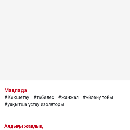
Мақалада
#Көкшетау
#төбелес
#жанжал
#үйлену тойы
#уақытша ұстау изоляторы
Алдыңғы жаңалық