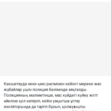
Көкшетауда неке қию рәсімінен кейінгі мереке жас
жұбайлар үшін полиция бөлімінде аяқталды.
Полицияның мәліметінше, мас күйдегі күйеу жігіт
әйеліне қол көтеріп, кейін уақытша ұстау
изоляторында да тәртіп бұзып, қолжуғышты