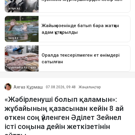
Аягөз Құрмаш
07.08.2026, 09:48
Жаңалықтар
«Жәбірленуші болып қаламын»:
жұбайының қазасынан кейін 8 ай
өткен соң үйленген Әділет Зейнел
істі соңына дейін жеткізетінін