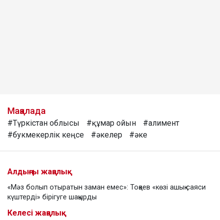
Мақалада
#Түркістан облысы
#құмар ойын
#алимент
#букмекерлік кеңсе
#әкелер
#әке
Алдыңғы жаңалық
«Мәз болып отыратын заман емес»: Тоқаев «көзі ашық саяси
күштерді» бірігуге шақырды
Келесі жаңалық