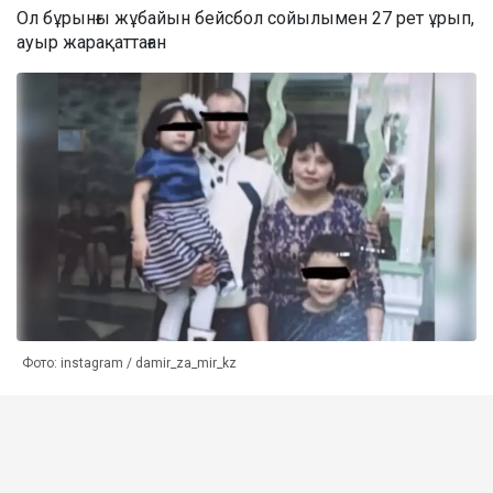
Ол бұрынғы жұбайын бейсбол сойылымен 27 рет ұрып,
ауыр жарақаттаған
Фото: instagram / damir_za_mir_kz