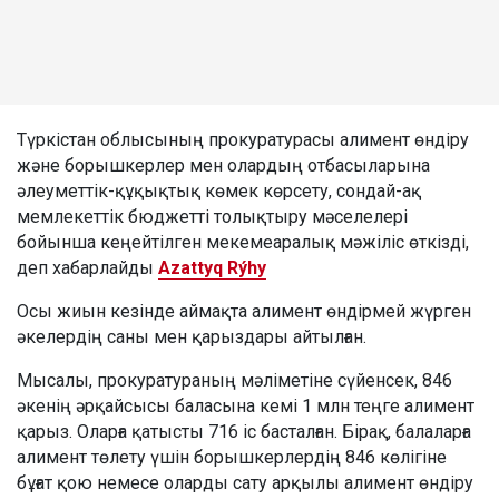
Түркістан облысының прокуратурасы алимент өндіру
және борышкерлер мен олардың отбасыларына
әлеуметтік-құқықтық көмек көрсету, сондай-ақ
мемлекеттік бюджетті толықтыру мәселелері
бойынша кеңейтілген мекемеаралық мәжіліс өткізді,
деп хабарлайды
Azattyq Rýhy
Осы жиын кезінде аймақта алимент өндірмей жүрген
әкелердің саны мен қарыздары айтылған.
Мысалы, прокуратураның мәліметіне сүйенсек, 846
әкенің әрқайсысы баласына кемі 1 млн теңге алимент
қарыз. Оларға қатысты 716 іс басталған. Бірақ, балаларға
алимент төлету үшін борышкерлердің 846 көлігіне
бұғат қою немесе оларды сату арқылы алимент өндіру