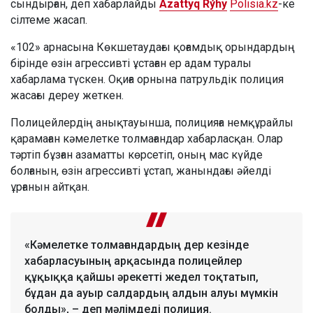
сындырған, деп хабарлайды
Azattyq Rýhy
Polisia.kz
-ке
сілтеме жасап.
«102» арнасына Көкшетаудағы қоғамдық орындардың
бірінде өзін агрессивті ұстаған ер адам туралы
хабарлама түскен. Оқиға орнына патрульдік полиция
жасағы дереу жеткен.
Полицейлердің анықтауынша, полицияға немқұрайлы
қарамаған кәмелетке толмағандар хабарласқан. Олар
тәртіп бұзған азаматты көрсетіп, оның мас күйде
болғанын, өзін агрессивті ұстап, жанындағы әйелді
ұрғанын айтқан.
«Кәмелетке толмағандардың дер кезінде
хабарласуының арқасында полицейлер
құқыққа қайшы әрекетті жедел тоқтатып,
бұдан да ауыр салдардың алдын алуы мүмкін
болды», – деп мәлімдеді полиция.