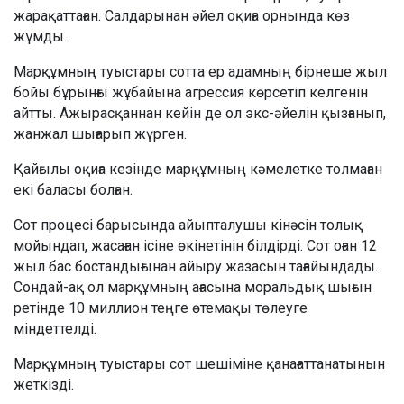
жарақаттаған. Салдарынан әйел оқиға орнында көз
жұмды.
Марқұмның туыстары сотта ер адамның бірнеше жыл
бойы бұрынғы жұбайына агрессия көрсетіп келгенін
айтты. Ажырасқаннан кейін де ол экс-әйелін қызғанып,
жанжал шығарып жүрген.
Қайғылы оқиға кезінде марқұмның кәмелетке толмаған
екі баласы болған.
Сот процесі барысында айыпталушы кінәсін толық
мойындап, жасаған ісіне өкінетінін білдірді. Сот оған 12
жыл бас бостандығынан айыру жазасын тағайындады.
Сондай-ақ ол марқұмның ағасына моральдық шығын
ретінде 10 миллион теңге өтемақы төлеуге
міндеттелді.
Марқұмның туыстары сот шешіміне қанағаттанатынын
жеткізді.