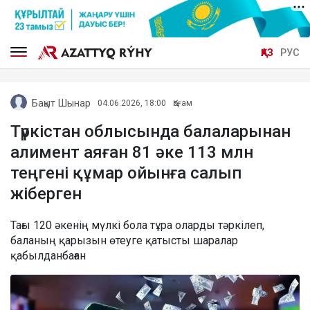
ҚАЗ
РУС
Бақыт Шынар
04.06.2026, 18:00
Қоғам
Түркістан облысында балаларынан
алимент аяған 81 әке 113 млн
теңгені құмар ойынға салып
жіберген
Тағы 120 әкенің мүлкі бола тұра оларды тәркілеп,
баланың қарызын өтеуге қатысты шаралар
қабылданбаған