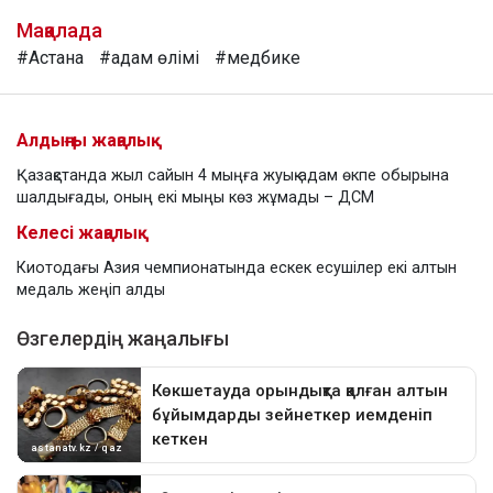
Мақалада
#Астана
#адам өлімі
#медбике
Алдыңғы жаңалық
Қазақстанда жыл сайын 4 мыңға жуық адам өкпе обырына
шалдығады, оның екі мыңы көз жұмады – ДСМ
Келесі жаңалық
Киотодағы Азия чемпионатында ескек есушілер екі алтын
медаль жеңіп алды