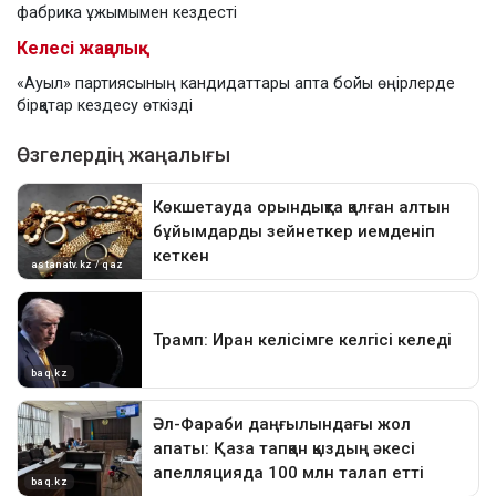
фабрика ұжымымен кездесті
Келесі жаңалық
«Ауыл» партиясының кандидаттары апта бойы өңірлерде
бірқатар кездесу өткізді