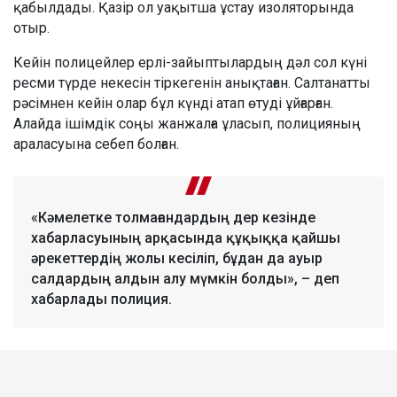
қабылдады. Қазір ол уақытша ұстау изоляторында
отыр.
Кейін полицейлер ерлі-зайыптылардың дәл сол күні
ресми түрде некесін тіркегенін анықтаған. Салтанатты
рәсімнен кейін олар бұл күнді атап өтуді ұйғарған.
Алайда ішімдік соңы жанжалға ұласып, полицияның
араласуына себеп болған.
«Кәмелетке толмағандардың дер кезінде
хабарласуының арқасында құқыққа қайшы
әрекеттердің жолы кесіліп, бұдан да ауыр
салдардың алдын алу мүмкін болды», – деп
хабарлады полиция.