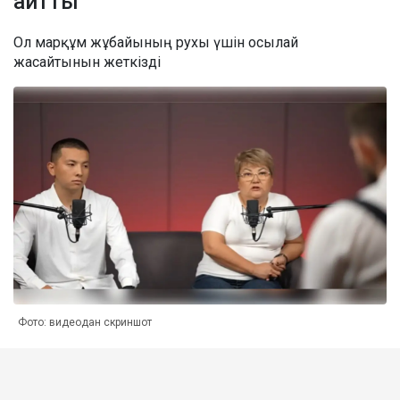
айтты
Ол марқұм жұбайының рухы үшін осылай
жасайтынын жеткізді
Фото: видеодан скриншот