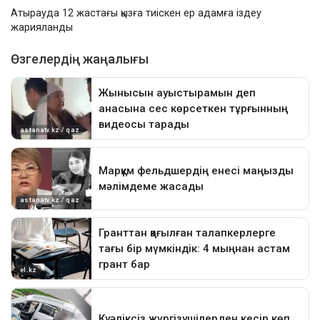
Атырауда 12 жастағы қызға тиіскен ер адамға іздеу
жарияланды