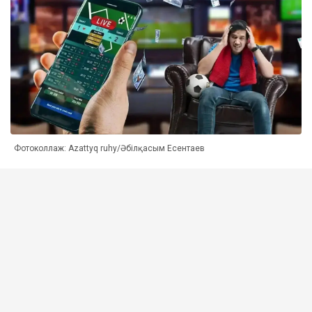
Фотоколлаж: Azattyq ruhy/Әбілқасым Есентаев