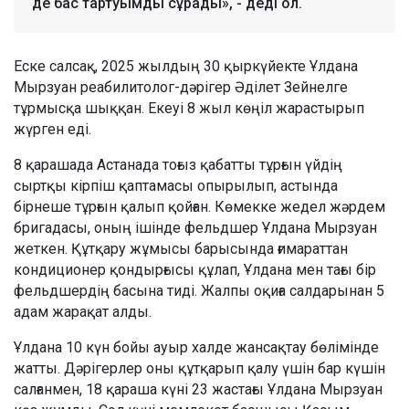
де бас тартуымды сұрады», - деді ол.
Еске салсақ, 2025 жылдың 30 қыркүйекте Ұлдана
Мырзуан реабилитолог-дәрігер Әділет Зейнелге
тұрмысқа шыққан. Екеуі 8 жыл көңіл жарастырып
жүрген еді.
8 қарашада Астанада тоғыз қабатты тұрғын үйдің
сыртқы кірпіш қаптамасы опырылып, астында
бірнеше тұрғын қалып қойған. Көмекке жедел жәрдем
бригадасы, оның ішінде фельдшер Ұлдана Мырзуан
жеткен. Құтқару жұмысы барысында ғимараттан
кондиционер қондырғысы құлап, Ұлдана мен тағы бір
фельдшердің басына тиді. Жалпы оқиға салдарынан 5
адам жарақат алды.
Ұлдана 10 күн бойы ауыр халде жансақтау бөлімінде
жатты. Дәрігерлер оны құтқарып қалу үшін бар күшін
салғанмен, 18 қараша күні 23 жастағы Ұлдана Мырзуан