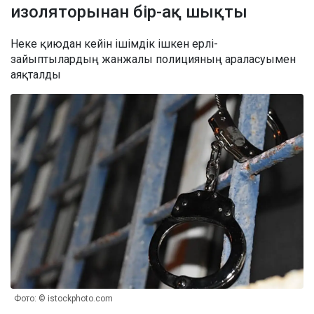
изоляторынан бір-ақ шықты
Неке қиюдан кейін ішімдік ішкен ерлі-
зайыптылардың жанжалы полицияның араласуымен
аяқталды
Фото: © istockphoto.com