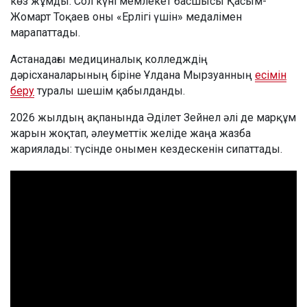
көз жұмды. Сол күні мемлекет басшысы Қасым-
Жомарт Тоқаев оны «Ерлігі үшін» медалімен
марапаттады.
Астанадағы медициналық колледждің
дәрісханаларының біріне Ұлдана Мырзуанның
есімін
беру
туралы шешім қабылданды.
2026 жылдың ақпанында Әділет Зейнел әлі де марқұм
жарын жоқтап, әлеуметтік желіде жаңа жазба
жариялады: түсінде онымен кездескенін сипаттады.