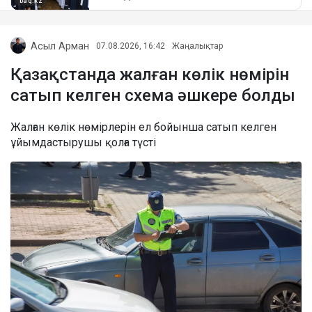
Асыл Арман
07.08.2026, 16:42
Жаңалықтар
Қазақстанда жалған көлік нөмірін
сатып келген схема әшкере болды
Жалған көлік нөмірлерін ел бойынша сатып келген
ұйымдастырушы қолға түсті