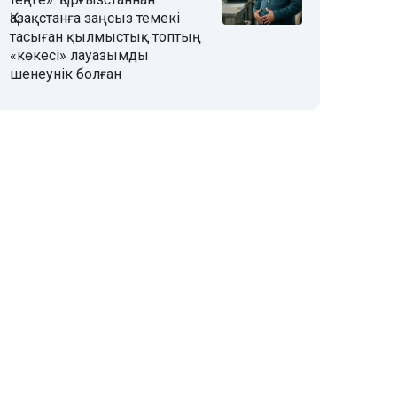
Қазақстанға заңсыз темекі
тасыған қылмыстық топтың
«көкесі» лауазымды
шенеунік болған