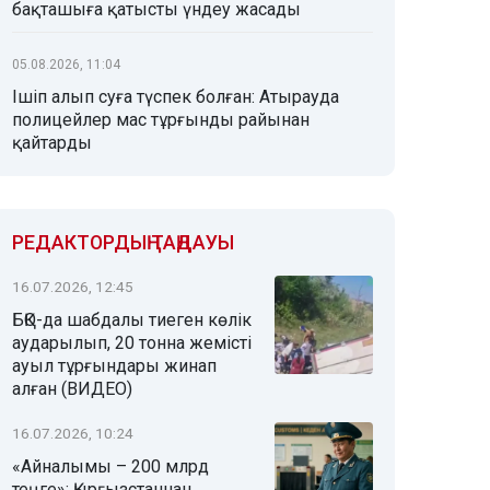
бақташыға қатысты үндеу жасады
05.08.2026, 11:04
Ішіп алып суға түспек болған: Атырауда
полицейлер мас тұрғынды райынан
қайтарды
РЕДАКТОРДЫҢ ТАҢДАУЫ
16.07.2026, 12:45
БҚО-да шабдалы тиеген көлік
аударылып, 20 тонна жемісті
ауыл тұрғындары жинап
алған (ВИДЕО)
16.07.2026, 10:24
«Айналымы – 200 млрд
теңге»: Қырғызстаннан