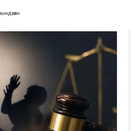
йындаған