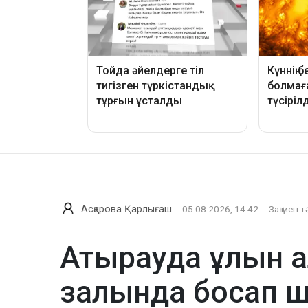
Асқарова Қарлығаш
05.08.2026, 14:42
Заң мен т
Атырауда ұлын а
залында босап 