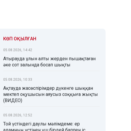
КӨП ОҚЫЛҒАН
05.08.2026, 14:42
Атырауда ұлын алты жерден пышақтаған
әке сот залында босап шықты
05.08.2026, 10:33
Ақтауда жасөспірімдер дүкенге шыққан
мектеп оқушысын аяусыз соққыға жықты
(ВИДЕО)
05.08.2026, 12:52
Той үстіндегі даулы мәлімдеме: ер
адамның үстінен үш бірдей баппен іс