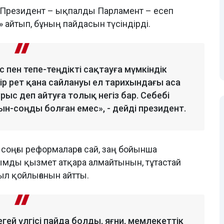
і Президент – ықпалды Парламент – есеп
 айтып, бұның пайдасын түсіндірді.
с пен тепе-теңдікті сақтауға мүмкіндік
бір рет қана сайлануы ел тарихындағы аса
с деп айтуға толық негіз бар. Себебі
н-соңды болған емес», - дейді президент.
соңғы реформаларға сай, заң бойынша
зымды қызмет атқара алмайтынын, тұтастай
ыл қойлығанын айтты.
егей үлгісі пайда болды, яғни, мемлекеттік