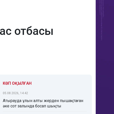
тас отбасы
КӨП ОҚЫЛҒАН
05.08.2026, 14:42
Атырауда ұлын алты жерден пышақтаған
әке сот залында босап шықты