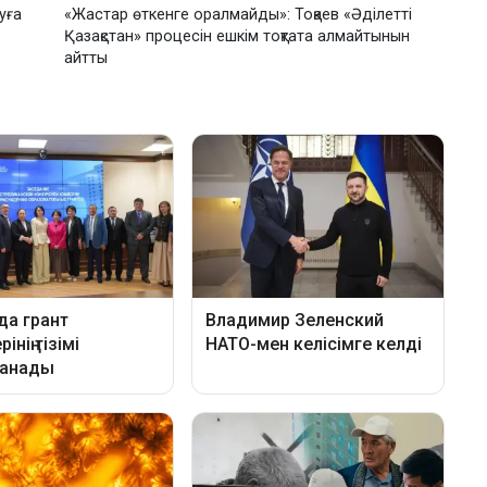
уға
«Жастар өткенге оралмайды»: Тоқаев «Әділетті
Қазақстан» процесін ешкім тоқтата алмайтынын
айтты