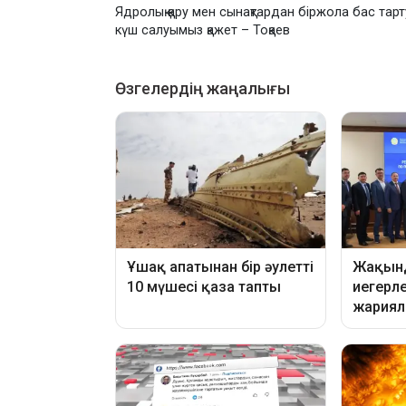
Ядролық қару мен сынақтардан біржола бас тарт
күш салуымыз қажет – Тоқаев