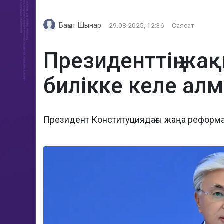
Бақыт Шынар
29.08.2025, 12:36
Саясат
Президенттің жа
билікке келе ал
Президент Конституциядағы жаңа реформа