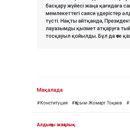
басқару жүйесі жаңа қағидаға с
мемлекеттегі саяси үдерістер әл
түсті. Нақты айтқанда, Президен
лауазымды қызмет атқаруға тый
тосқауыл қойылды. Бұл да өте қа
Мақалада
#Конституция
#Қасым-Жомарт Тоқаев
#
Алдыңғы жаңалық