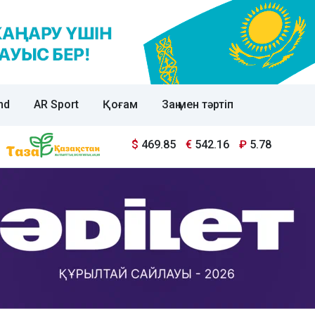
nd
AR Sport
Қоғам
Заң мен тәртіп
$
469.85
€
542.16
₽
5.78