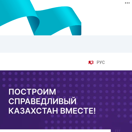
ҚАЗ
РУС