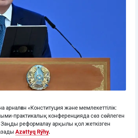
 арналған «Конституция және мемлекеттілік:
лыми-практикалық конференцияда сөз сөйлеген
 Заңды реформалау арқылы қол жеткізген
жазады
Azattyq Rýhy
.