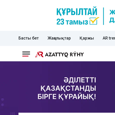
Басты бет
Жаңалықтар
Қаржы
AR tre