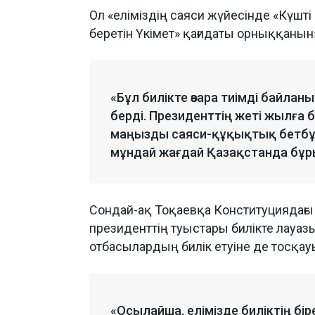
Ол «еліміздің саяси жүйесінде «Күшт
беретін Үкімет» қағидаты орныққанын»
«Бұл билікте өзара тиімді байланы
берді. Президенттің жеті жылға 
маңызды саяси-құқықтық бетбұры
мұндай жағдай Қазақстанда бұры
Сондай-ақ Тоқаевқа Конституциядағы 
президенттің туыстары билікте лауа
отбасылардың билік етуіне де тосқау
«Осылайша, елімізде биліктің бір