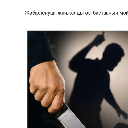
Жәбірленуші жанжалды өзі бастағанын мо