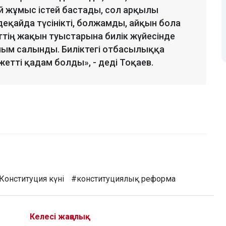
ай жұмыс істей бастады, сол арқылы
деқайда түсінікті, болжамды, айқын бола
ттің жақын туыстарына билік жүйесінде
ым салынды. Биліктегі отбасылыққа
жетті қадам болды», - деді Тоқаев.
Конституция күні
#конституциялық реформа
Келесі жаңалық