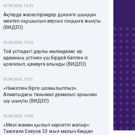
05.08.2026, 10:33
Ақтауда жасөспірімдер дүкенге шыққан
мектеп оқушысын аяусыз соққыға жықты
(ВИДЕО)
05.08.2026, 12:52
Той үстіндегі даулы мәлімдеме: ер
адамның үстінен үш бірдей баппен іс
қозғалып, қамауға алынды (ВИДЕО)
05.08.2026, 15:51
«Нәжіспен бірге шомылыппыз»:
Алматыдағы танымал демалыс орнынан
шу шықты (ВИДЕО)
05.08.2026, 14:58
«Мені жаман қылып көрсетіп жатыр»:
Тәжіғали Елеуов 33 жыл малын баққан