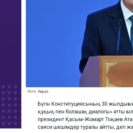
Фото: Ақорда
Бүгін Конституциясының 30 жылдығына
құқық пен болашақ диалогы» атты ғы
президент Қасым-Жомарт Тоқаев Ата
саяси шешімдер туралы айтты, деп 