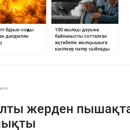
әртіп
лты жерден пышақта
шықты