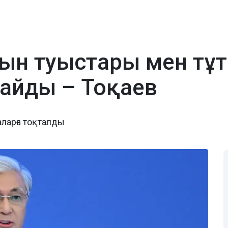
қын туыстары мен тұ
майды – Тоқаев
ларға тоқталды