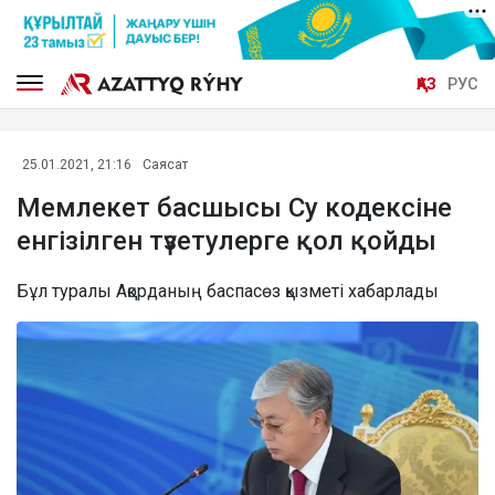
ҚАЗ
РУС
25.01.2021, 21:16
Саясат
Мемлекет басшысы Су кодексіне
енгізілген түзетулерге қол қойды
Бұл туралы Ақорданың баспасөз қызметі хабарлады