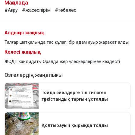
Мақалада
#Ақтау
#жасөспірім
#төбелес
Алдыңғы жаңалық
Талғар шатқалында тас құлап, бір адам ауыр жарақат алды
Келесі жаңалық
ЖСДП кандидаты Оралда жер үлескерлерімен кездесті