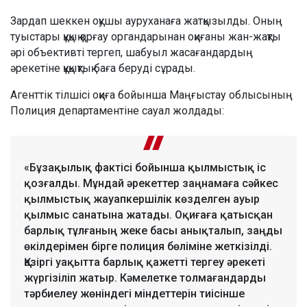
Зардап шеккен оқушы ауруханаға жатқызылды. Оның
туыстары құқық қорғау органдарынан оқиғаны жан-жақты
әрі объективті тергеп, шабуыл жасағандардың
әрекетіне құқықтық баға беруді сұрады.
Агенттік тілшісі оқиға бойынша Маңғыстау облысының
Полиция департаментіне сауал жолдады:
«Бұзақылық фактісі бойынша қылмыстық іс
қозғалды. Мұндай әрекеттер заңнамаға сәйкес
қылмыстық жауапкершілік көзделген ауыр
қылмыс санатына жатады. Оқиғаға қатысқан
барлық тұлғаның жеке басы анықталып, заңды
өкілдерімен бірге полиция бөліміне жеткізілді.
Қазіргі уақытта барлық қажетті тергеу әрекеті
жүргізіліп жатыр. Кәмелетке толмағандарды
тәрбиелеу жөніндегі міндеттерін тиісінше