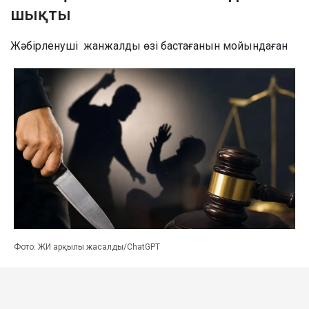
шықты
Жәбірленуші жанжалды өзі бастағанын мойындаған
Фото: ЖИ арқылы жасалды/ChatGPT