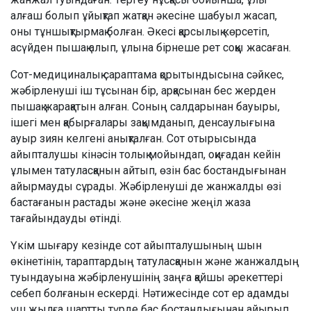
алғаш болып ұйықтап жатқан әкесіне шабуыл жасап,
оны тұншықтырмақ болған. Әкесі қарсылық көрсетіп,
асүйден пышақ алып, ұлына бірнеше рет соққы жасаған.
Сот-медициналық сараптама қорытындысына сәйкес,
жәбірленуші іш тұсынан бір, арқасынан бес жерден
пышақ жарақатын алған. Соның салдарынан бауыры,
ішегі мен қабырғалары зақымданып, денсаулығына
ауыр зиян келгені анықталған. Сот отырысында
айыпталушы кінәсін толық мойындап, оқиғадан кейін
ұлымен татуласқанын айтып, өзін бас бостандығынан
айырмауды сұрады. Жәбірленуші де жанжалды өзі
бастағанын растады және әкесіне жеңіл жаза
тағайындауды өтінді.
Үкім шығару кезінде сот айыпталушының шын
өкінетінін, тараптардың татуласқанын және жанжалдың
туындауына жәбірленушінің заңға қайшы әрекеттері
себеп болғанын ескерді. Нәтижесінде сот ер адамды
үш жылға шартты түрде бас бостандығынан айырып,