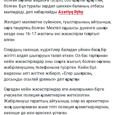
болған оқиғаны видеоға түсіріп, сол арқылы қорқытпақ
болған. Бұл туралы зардап шеккен баланың отбасы
мәлімдеді, деп хабарлайды
Azattyq Rýhy
.
Желідегі мәліметке сүйенсек, туыстарының айтуынша,
оқиға таңертең болған. Мектеп оқушысы дүкенге шыққан
кезде оны 16-17 жастағы екі жасөспірім тоқтатып
алған.
Олардың сөзінше, күдіктілер баладан үйінен басқа бір
жігітті алдап шығаруын талап еткен. Ол бас тартқаннан
кейін жасөспірімдер оны соққыға жығып, болған оқиғаны
жәбірленушінің телефонына түсірген. Кейін бұл
видеоны әлгі жігітке жіберіп, «Егер шықпасаң,
досыңды осылай ұрамыз» деп қорқытқан.
Оқиғадан кейін жасөспірімдер ата-аналарымен бірге
учаскелік полиция қызметкеріне жеткізілген.
Жәбірленуші тараптың айтуынша, олар өз әрекеттерін
жоққа шығармаған және тіпті полиция қызметкерлерінің
көзінше де өзін өрескел ұстаған.