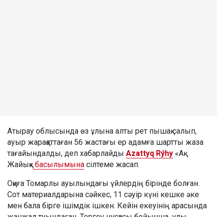
Атырау облысында өз ұлына алты рет пышақ салып,
ауыр жарақаттаған 56 жастағы ер адамға шартты жаза
тағайындалды, деп хабарлайды
Azattyq Rýhy
«Ақ
Жайық»
басылымына
сілтеме жасап.
Оқиға Томарлы ауылындағы үйлердің бірінде болған.
Сот материалдарына сәйкес, 11 сәуір күні кешке әке
мен бала бірге ішімдік ішкен. Кейін екеуінің арасында
жанжал туындаған. Тергеу нұсқасы бойынша, ұлы