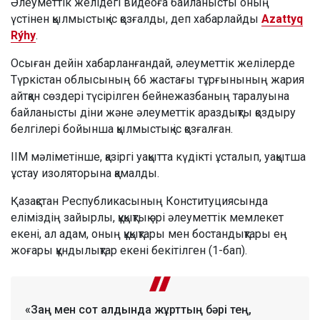
Әлеуметтік желідегі видеоға байланысты оның
үстінен қылмыстық іс қозғалды, деп хабарлайды
Azattyq
Rýhy
.
Осыған дейін хабарланғандай, әлеуметтік желілерде
Түркістан облысының 66 жастағы тұрғынының жария
айтқан сөздері түсірілген бейнежазбаның таралуына
байланысты діни және әлеуметтік араздықты қоздыру
белгілері бойынша қылмыстық іс қозғалған.
ІІМ мәліметінше, қазіргі уақытта күдікті ұсталып, уақытша
ұстау изоляторына қамалды.
Қазақстан Республикасының Конституциясында
еліміздің зайырлы, құқықтық әрі әлеуметтік мемлекет
екені, ал адам, оның құқықтары мен бостандықтары ең
жоғары құндылықтар екені бекітілген (1-бап).
«Заң мен сот алдында жұрттың бәрі тең,