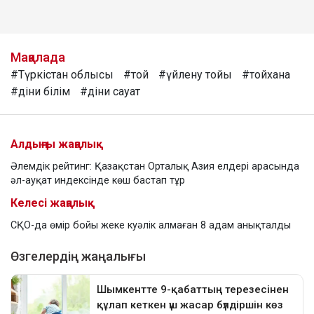
Мақалада
#Түркістан облысы
#той
#үйлену тойы
#тойхана
#діни білім
#діни сауат
Алдыңғы жаңалық
Әлемдік рейтинг: Қазақстан Орталық Азия елдері арасында
әл-ауқат индексінде көш бастап тұр
Келесі жаңалық
СҚО-да өмір бойы жеке куәлік алмаған 8 адам анықталды