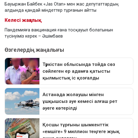
Бауыржан Байбек «Jas Otan» мен жас депутаттардың
алдында қандай міндеттер тұрғанын айтты
Келесі жаңалық
Пандемияға вакцинация ғана тосқауыл болатынын
түсінуіміз керек – Әшімбаев