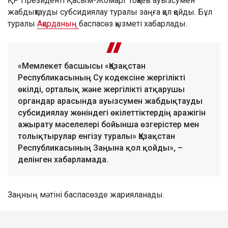
ҚР Президенті Қасым-Жомарт Тоқаев ауызсумен
жабдықтауды субсидиялау туралы заңға қол қойды. Бұл
туралы
Ақорданың
баспасөз қызметі хабарлады.
«Мемлекет басшысы «Қазақстан
Республикасының Су кодексіне жергілікті
өкілді, орталық және жергілікті атқарушы
органдар арасында ауызсумен жабдықтауды
субсидиялау жөніндегі өкілеттіктердің аражігін
ажырату мәселелері бойынша өзгерістер мен
толықтырулар енгізу туралы» Қазақстан
Республикасының Заңына қол қойды», –
делінген хабарламада.
Заңның мәтіні баспасөзде жарияланады.