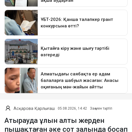
Асқарова Қарлығаш
05.08.2026, 14:42
Заң мен тәртіп
Атырауда ұлын алты жерден
пышақтаған әке сот залында босап