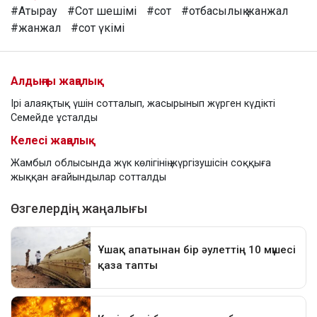
#Атырау
#Сот шешімі
#сот
#отбасылық жанжал
#жанжал
#сот үкімі
Алдыңғы жаңалық
Ірі алаяқтық үшін сотталып, жасырынып жүрген күдікті
Семейде ұсталды
Келесі жаңалық
Жамбыл облысында жүк көлігінің жүргізушісін соққыға
жыққан ағайындылар сотталды