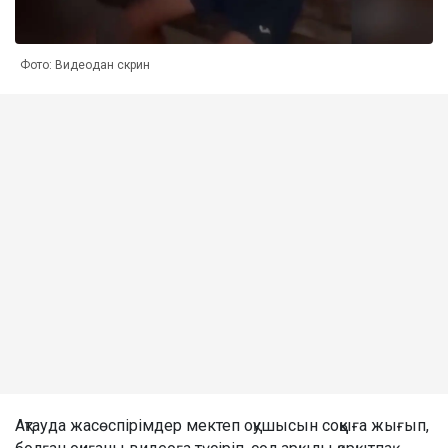
Фото: Видеодан скрин
Ақтауда жасөспірімдер мектеп оқушысын соққыға жығып,