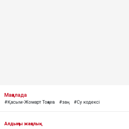
Мақалада
#Қасым-Жомарт Тоқаев
#заң
#Су кодексі
Алдыңғы жаңалық