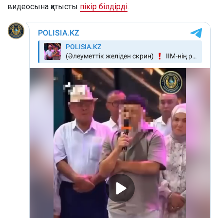
видеосына қатысты
пікір білдірді
.