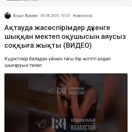
Асыл Арман
05.08.2026, 10:33
Жаңалықтар
Ақтауда жасөспірімдер дүкенге
шыққан мектеп оқушысын аяусыз
соққыға жықты (ВИДЕО)
Күдіктілер баладан үйінен тағы бір жігітті алдап
шығаруын талап