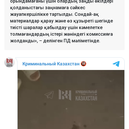
орындамағаны үшін олардың заңды өкілдері
қолданыстағы заңнамаға сәйкес
жауапкершілікке тартылды. Сондай-ақ
материалдар қарау және өз құзыреті шегінде
тиісті шаралар қабылдау үшін кәмелетке
толмағандардың істері жөніндегі комиссияға
жолданды», – делінген ПД мәліметінде.