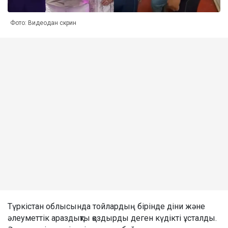
Фото: Видеодан скрин
Түркістан облысында тойлардың бірінде діни және
әлеуметтік араздықты қоздырды деген күдікті ұсталды.