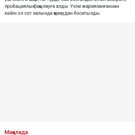
пробациялық бақылауға алды. Үкім жарияланғаннан
кейін ол сот залында қамаудан босатылды.
Мақалада