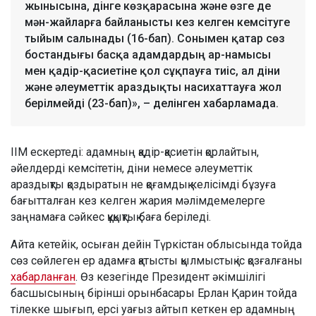
жынысына, дінге көзқарасына және өзге де
мән-жайларға байланысты кез келген кемсітуге
тыйым салынады (16-бап). Сонымен қатар сөз
бостандығы басқа адамдардың ар-намысы
мен қадір-қасиетіне қол сұқпауға тиіс, ал діни
және әлеуметтік араздықты насихаттауға жол
берілмейді (23-бап)», – делінген хабарламада.
ІІМ ескертеді: адамның қадір-қасиетін қорлайтын,
әйелдерді кемсітетін, діни немесе әлеуметтік
араздықты қоздыратын не қоғамдық келісімді бұзуға
бағытталған кез келген жария мәлімдемелерге
заңнамаға сәйкес құқықтық баға беріледі.
Айта кетейік, осыған дейін Түркістан облысында тойда
сөз сөйлеген ер адамға қатысты қылмыстық іс қозғалғаны
хабарланған
. Өз кезегінде Президент әкімшілігі
басшысының бірінші орынбасары Ерлан Қарин тойда
тілекке шығып, ерсі уағыз айтып кеткен ер адамның