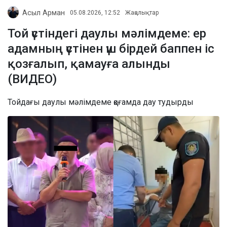
Асыл Арман
05.08.2026, 12:52
Жаңалықтар
Той үстіндегі даулы мәлімдеме: ер
адамның үстінен үш бірдей баппен іс
қозғалып, қамауға алынды
(ВИДЕО)
Тойдағы даулы мәлімдеме қоғамда дау тудырды