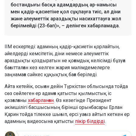
бостандығы басқа адамдардың ар-намысы
мен қадір-қасиетіне қол сұқпауға тиіс, ал діни
және әлеуметтік араздықты насихаттауға жол
берілмейді (23-бап)», – делінген хабарламада.
ІІМ ескертеді: адамның қадір-қасиетін қорлайтын,
әйелдерді кемсітетін, діни немесе әлеуметтік
араздықты қоздыратын не қоғамдық келісімді бұзуға
бағытталған кез келген жария мәлімдемелерге
заңнамаға сәйкес құқықтық баға беріледі.
Айта кетейік, осыған дейін Түркістан облысында тойда
сөз сөйлеген ер адамға қатысты қылмыстық іс
қозғалғаны
хабарланған
. Өз кезегінде Президент
әкімшілігі басшысының бірінші орынбасары Ерлан
Қарин тойда тілекке шығып, ерсі уағыз айтып кеткен ер
адамның видеосына қатысты
пікір білдірді
.