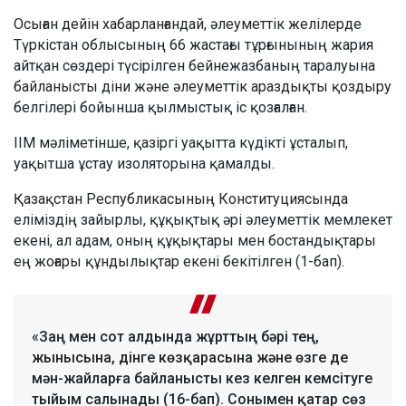
Осыған дейін хабарланғандай, әлеуметтік желілерде
Түркістан облысының 66 жастағы тұрғынының жария
айтқан сөздері түсірілген бейнежазбаның таралуына
байланысты діни және әлеуметтік араздықты қоздыру
белгілері бойынша қылмыстық іс қозғалған.
ІІМ мәліметінше, қазіргі уақытта күдікті ұсталып,
уақытша ұстау изоляторына қамалды.
Қазақстан Республикасының Конституциясында
еліміздің зайырлы, құқықтық әрі әлеуметтік мемлекет
екені, ал адам, оның құқықтары мен бостандықтары
ең жоғары құндылықтар екені бекітілген (1-бап).
«Заң мен сот алдында жұрттың бәрі тең,
жынысына, дінге көзқарасына және өзге де
мән-жайларға байланысты кез келген кемсітуге
тыйым салынады (16-бап). Сонымен қатар сөз