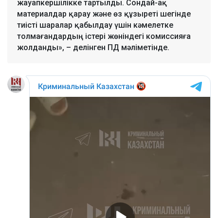
жауапкершілікке тартылды. Сондай-ақ
материалдар қарау және өз құзыреті шегінде
тиісті шаралар қабылдау үшін кәмелетке
толмағандардың істері жөніндегі комиссияға
жолданды», – делінген ПД мәліметінде.