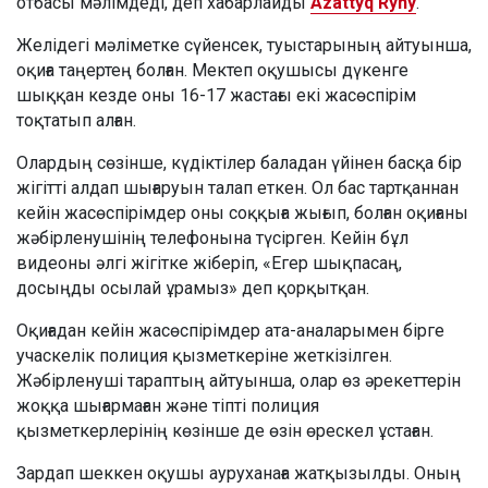
отбасы мәлімдеді, деп хабарлайды
Azattyq Rýhy
.
Желідегі мәліметке сүйенсек, туыстарының айтуынша,
оқиға таңертең болған. Мектеп оқушысы дүкенге
шыққан кезде оны 16-17 жастағы екі жасөспірім
тоқтатып алған.
Олардың сөзінше, күдіктілер баладан үйінен басқа бір
жігітті алдап шығаруын талап еткен. Ол бас тартқаннан
кейін жасөспірімдер оны соққыға жығып, болған оқиғаны
жәбірленушінің телефонына түсірген. Кейін бұл
видеоны әлгі жігітке жіберіп, «Егер шықпасаң,
досыңды осылай ұрамыз» деп қорқытқан.
Оқиғадан кейін жасөспірімдер ата-аналарымен бірге
учаскелік полиция қызметкеріне жеткізілген.
Жәбірленуші тараптың айтуынша, олар өз әрекеттерін
жоққа шығармаған және тіпті полиция
қызметкерлерінің көзінше де өзін өрескел ұстаған.
Зардап шеккен оқушы ауруханаға жатқызылды. Оның