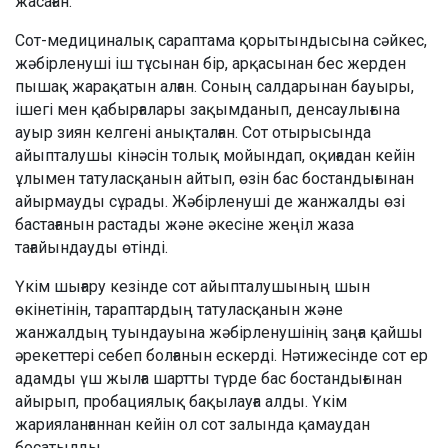
жасаған.
Сот-медициналық сараптама қорытындысына сәйкес,
жәбірленуші іш тұсынан бір, арқасынан бес жерден
пышақ жарақатын алған. Соның салдарынан бауыры,
ішегі мен қабырғалары зақымданып, денсаулығына
ауыр зиян келгені анықталған. Сот отырысында
айыпталушы кінәсін толық мойындап, оқиғадан кейін
ұлымен татуласқанын айтып, өзін бас бостандығынан
айырмауды сұрады. Жәбірленуші де жанжалды өзі
бастағанын растады және әкесіне жеңіл жаза
тағайындауды өтінді.
Үкім шығару кезінде сот айыпталушының шын
өкінетінін, тараптардың татуласқанын және
жанжалдың туындауына жәбірленушінің заңға қайшы
әрекеттері себеп болғанын ескерді. Нәтижесінде сот ер
адамды үш жылға шартты түрде бас бостандығынан
айырып, пробациялық бақылауға алды. Үкім
жарияланғаннан кейін ол сот залында қамаудан
босатылды.