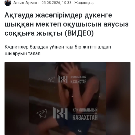
Асыл Арман
05.08.2026, 10:33
Жаңалықтар
Ақтауда жасөспірімдер дүкенге
шыққан мектеп оқушысын аяусыз
соққыға жықты (ВИДЕО)
Күдіктілер баладан үйінен тағы бір жігітті алдап
шығаруын талап