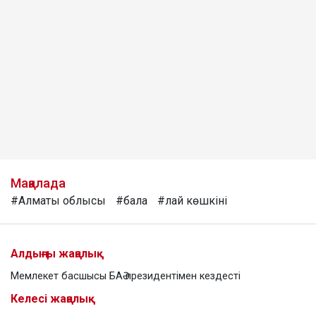
Мақалада
#Алматы облысы
#бала
#лай көшкіні
Алдыңғы жаңалық
Мемлекет басшысы БАӘ президентімен кездесті
Келесі жаңалық