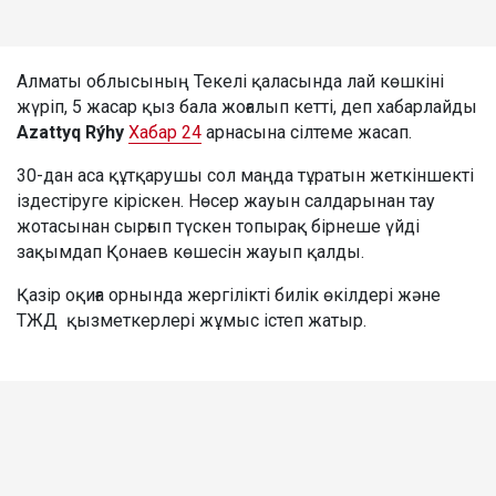
Алматы облысының Текелі қаласында лай көшкіні
жүріп, 5 жасар қыз бала жоғалып кетті, деп хабарлайды
Azattyq Rýhy
Хабар 24
арнасына сілтеме жасап.
30-дан аса құтқарушы сол маңда тұратын жеткіншекті
іздестіруге кіріскен. Нөсер жауын салдарынан тау
жотасынан сырғып түскен топырақ бірнеше үйді
зақымдап Қонаев көшесін жауып қалды.
Қазір оқиға орнында жергілікті билік өкілдері және
ТЖД қызметкерлері жұмыс істеп жатыр.