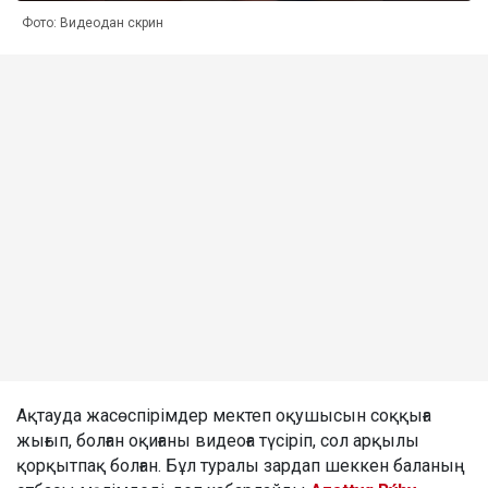
Фото: Видеодан скрин
Ақтауда жасөспірімдер мектеп оқушысын соққыға
жығып, болған оқиғаны видеоға түсіріп, сол арқылы
қорқытпақ болған. Бұл туралы зардап шеккен баланың