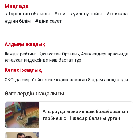
Мақалада
#Түркістан облысы
#той
#үйлену тойы
#тойхана
#діни білім
#діни сауат
Алдыңғы жаңалық
Әлемдік рейтинг: Қазақстан Орталық Азия елдері арасында
әл-ауқат индексінде көш бастап тұр
Келесі жаңалық
СҚО-да өмір бойы жеке куәлік алмаған 8 адам анықталды