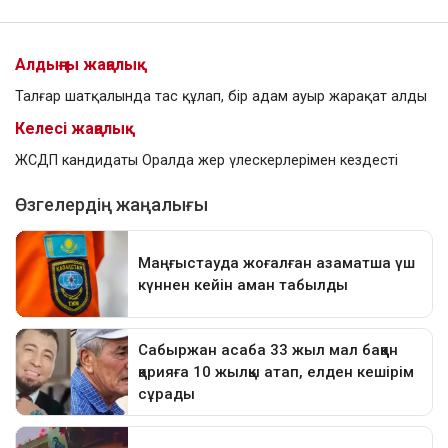
Алдыңғы жаңалық
Талғар шатқалында тас құлап, бір адам ауыр жарақат алды
Келесі жаңалық
ЖСДП кандидаты Оралда жер үлескерлерімен кездесті