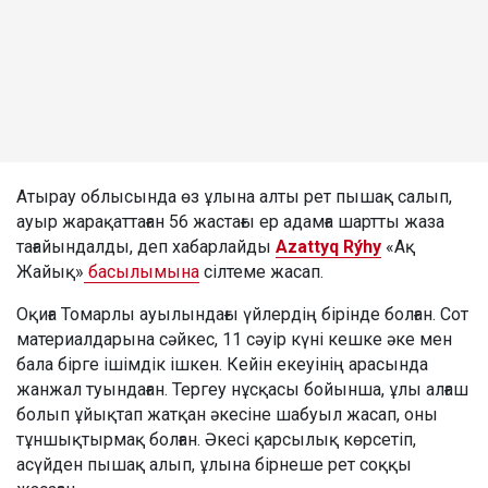
Атырау облысында өз ұлына алты рет пышақ салып,
ауыр жарақаттаған 56 жастағы ер адамға шартты жаза
тағайындалды, деп хабарлайды
Azattyq Rýhy
«Ақ
Жайық»
басылымына
сілтеме жасап.
Оқиға Томарлы ауылындағы үйлердің бірінде болған. Сот
материалдарына сәйкес, 11 сәуір күні кешке әке мен
бала бірге ішімдік ішкен. Кейін екеуінің арасында
жанжал туындаған. Тергеу нұсқасы бойынша, ұлы алғаш
болып ұйықтап жатқан әкесіне шабуыл жасап, оны
тұншықтырмақ болған. Әкесі қарсылық көрсетіп,
асүйден пышақ алып, ұлына бірнеше рет соққы