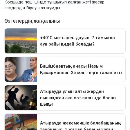
Қосшыда пеш ішінде тұншығып қалған жеті жасар
егіздердің біреуі көз жұмды