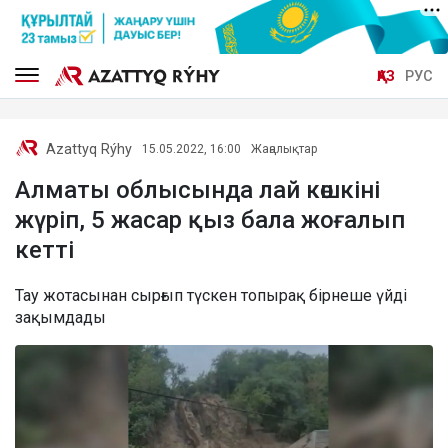
ҚАЗ
РУС
Azattyq Rýhy
15.05.2022, 16:00
Жаңалықтар
Алматы облысында лай көшкіні
жүріп, 5 жасар қыз бала жоғалып
кетті
Тау жотасынан сырғып түскен топырақ бірнеше үйді
зақымдады