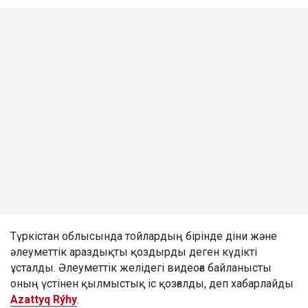
Түркістан облысында тойлардың бірінде діни және
әлеуметтік араздықты қоздырды деген күдікті
ұсталды. Әлеуметтік желідегі видеоға байланысты
оның үстінен қылмыстық іс қозғалды, деп хабарлайды
Azattyq Rýhy
.