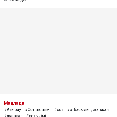
Мақалада
#Атырау
#Сот шешімі
#сот
#отбасылық жанжал
#жанжал
#сот үкімі