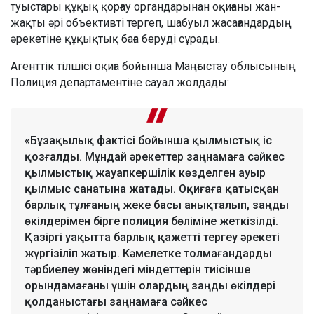
туыстары құқық қорғау органдарынан оқиғаны жан-
жақты әрі объективті тергеп, шабуыл жасағандардың
әрекетіне құқықтық баға беруді сұрады.
Агенттік тілшісі оқиға бойынша Маңғыстау облысының
Полиция департаментіне сауал жолдады:
«Бұзақылық фактісі бойынша қылмыстық іс
қозғалды. Мұндай әрекеттер заңнамаға сәйкес
қылмыстық жауапкершілік көзделген ауыр
қылмыс санатына жатады. Оқиғаға қатысқан
барлық тұлғаның жеке басы анықталып, заңды
өкілдерімен бірге полиция бөліміне жеткізілді.
Қазіргі уақытта барлық қажетті тергеу әрекеті
жүргізіліп жатыр. Кәмелетке толмағандарды
тәрбиелеу жөніндегі міндеттерін тиісінше
орындамағаны үшін олардың заңды өкілдері
қолданыстағы заңнамаға сәйкес