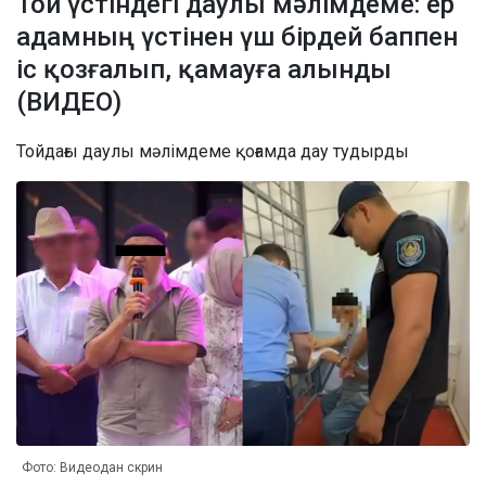
Той үстіндегі даулы мәлімдеме: ер
адамның үстінен үш бірдей баппен
іс қозғалып, қамауға алынды
(ВИДЕО)
Тойдағы даулы мәлімдеме қоғамда дау тудырды
Фото: Видеодан скрин