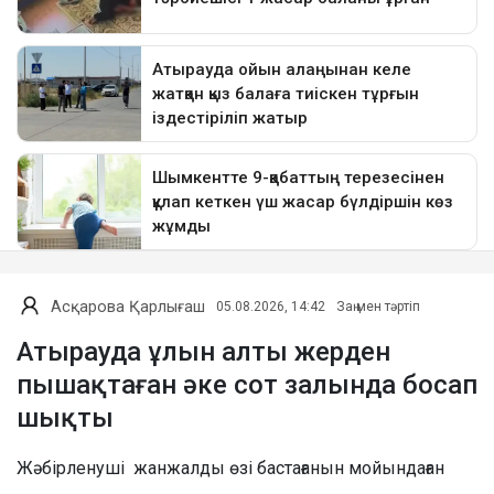
Асқарова Қарлығаш
05.08.2026, 14:42
Заң мен тәртіп
Атырауда ұлын алты жерден
пышақтаған әке сот залында босап
шықты
Жәбірленуші жанжалды өзі бастағанын мойындаған