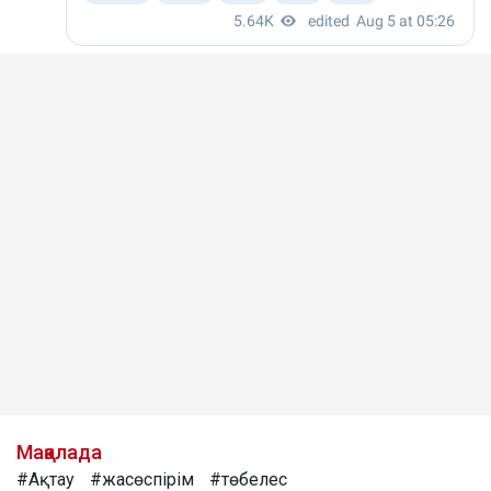
Мақалада
#Ақтау
#жасөспірім
#төбелес