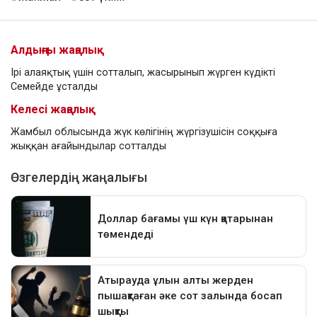
Алдыңғы жаңалық
Ірі алаяқтық үшін сотталып, жасырынып жүрген күдікті
Семейде ұсталды
Келесі жаңалық
Жамбыл облысында жүк көлігінің жүргізушісін соққыға
жыққан ағайындылар сотталды