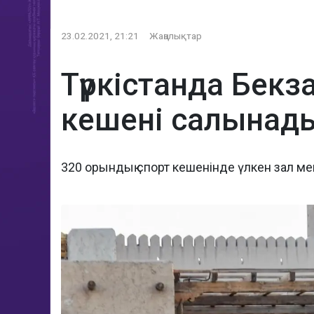
23.02.2021, 21:21
Жаңалықтар
Түркістанда Бек
кешені салынад
320 орындық спорт кешенінде үлкен зал м