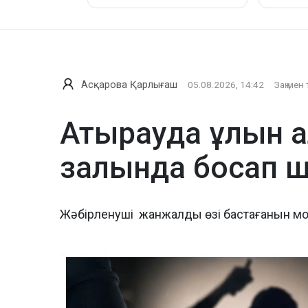
Асқарова Қарлығаш
05.08.2026, 14:42
Заң мен 
Атырауда ұлын а
залында босап 
Жәбірленуші жанжалды өзі бастағанын м