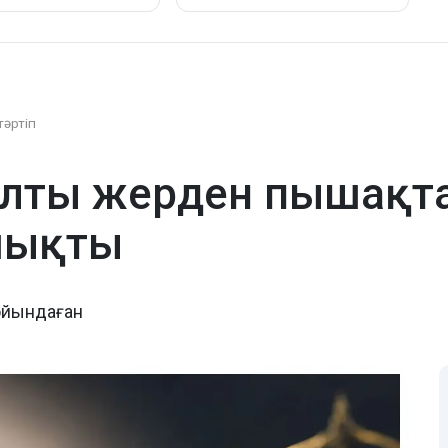
тәртіп
лты жерден пышақта
шықты
ойындаған