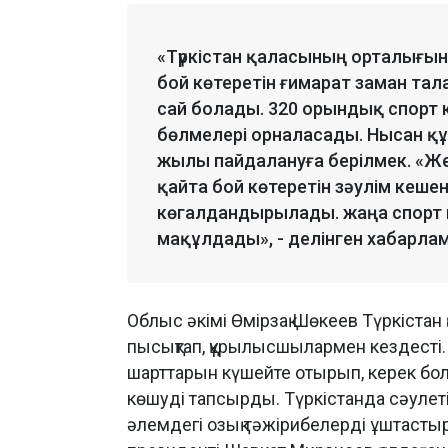
«Түркістан қаласының орталығы
бой көтеретін ғимарат заман та
сай болады. 320 орындық спорт к
бөлмелері орналасады. Нысан қ
жылы пайдалануға берілмек. «Же
қайта бой көтеретін зәулім кеш
көгалдандырылады. жаңа спорт 
мақұлдады», - делінген хабарла
Облыс әкімі Өмірзақ Шөкеев Түркіста
пысықтап, құрылысшылармен кездесті.
шарттарын күшейте отырып, керек бол
көшуді тапсырды. Түркістанда сәулеті
әлемдегі озық тәжірибелерді ұштасты