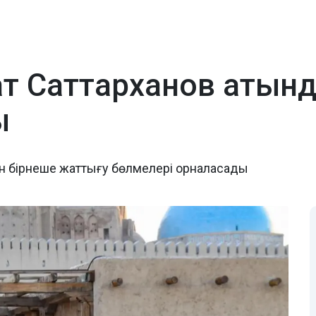
зат Саттарханов атын
ы
ен бірнеше жаттығу бөлмелері орналасады