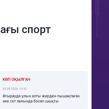
дағы спорт
КӨП ОҚЫЛҒАН
05.08.2026, 14:42
Атырауда ұлын алты жерден пышақтаған
әке сот залында босап шықты