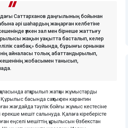
ндағы Саттарханов даңғылының бойынан
лабына әрі шаһардың жаңарған келбетіне
ешенінде үлкен зал мен бірнеше жаттығу
ұрылысы жақын уақытта басталып, келер
лілік саябақ» бойында, бұрынғы орнынан
еннің айналасы толық абаттандырылып,
кешенінің жобасымен танысып,
мада.
н қаласында атқарылып жатқан жұмыстарды
 Құрылыс басында сақтық пен карантин
ған жағдайда тәулік бойғы жұмыс кестесіне
 ерекше мешіт салынуда. Қалаға кіреберісте
рған еңселі мешіттің құрылысын Өзбекстан