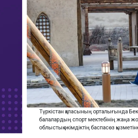
Түркістан қаласының орталығында Бе
балалардың спорт мектебінің жаңа ж
облыстық әкімдіктің баспасөз қызметін