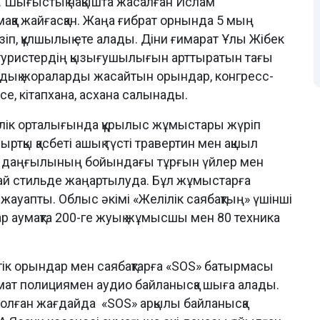
. Шығыстық нақышта жасалған Ислам
қа жайғасқан. Жаңа ғибрат орнында 5 мың
зіп, құлшылық ете алады. Діни ғимарат Ұлы Жібек
туристердің қызығушылығын арттыратын тағы
андық жораларды жасайтын орындар, конгресс-
се, кітапхана, асхана салынады.
ерлік орталығында құрылыс жұмыстары жүріп
ыртқы қасбеті ашық түсті травертин мен ақшыл
ов даңғылының бойындағы тұрғын үйлер мен
ғай стильде жаңартылуда. Бұл жұмыстарға
жауапты. Облыс әкімі «Желілік саябақтың» үшінші
р аумақта 200-ге жуық жұмысшы мен 80 техника
тік орындар мен саябақтарға «SOS» батырмасы
амат полициямен аудио байланысқа шыға алады.
болған жағдайда «SOS» арқылы байланысқа