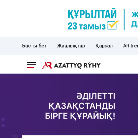
Басты бет
Жаңалықтар
Қаржы
AR tre