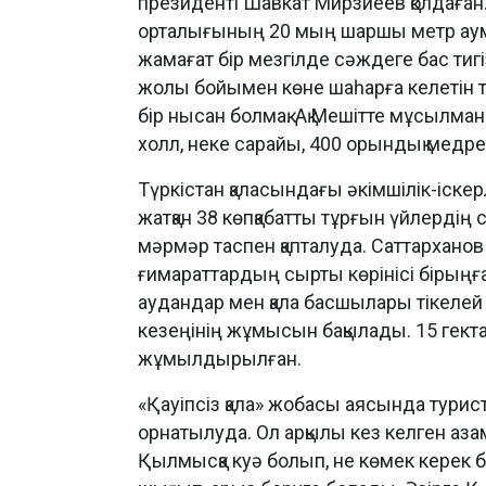
президенті Шавкат Мирзиеев қолдаған
орталығының 20 мың шаршы метр аумақ
жамағат бір мезгілде сәждеге бас тигі
жолы бойымен көне шаһарға келетін 
бір нысан болмақ. Ақ Мешітте мұсылм
холл, неке сарайы, 400 орындық медре
Түркістан қаласындағы әкімшілік-іск
жатқан 38 көпқабатты тұрғын үйлердің с
мәрмәр таспен қапталуда. Саттархан
ғимараттардың сырты көрінісі бірың
аудандар мен қала басшылары тікелей 
кезеңінің жұмысын бақылады. 15 гекта
жұмылдырылған.
«Қауіпсіз қала» жобасы аясында турис
орнатылуда. Ол арқылы кез келген аз
Қылмысқа куә болып, не көмек керек 