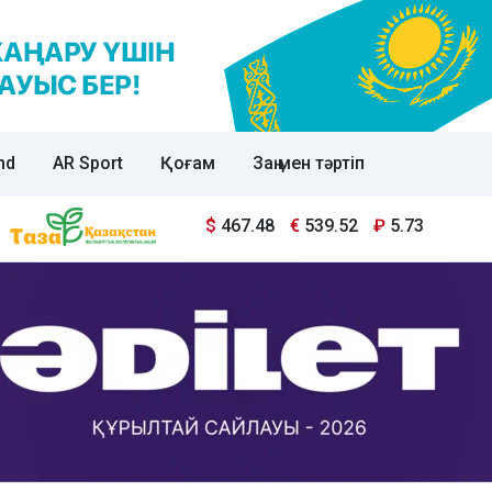
nd
AR Sport
Қоғам
Заң мен тәртіп
$
467.48
€
539.52
₽
5.73