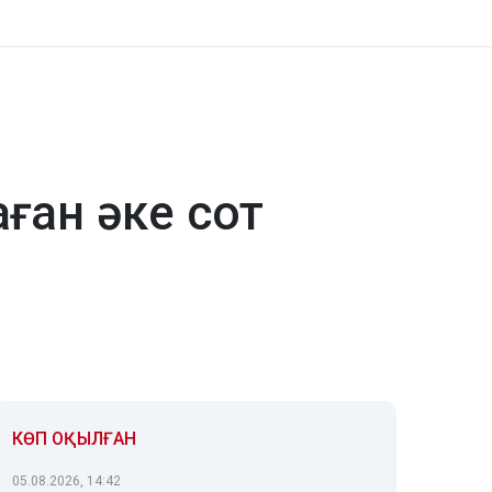
ған әке сот
КӨП ОҚЫЛҒАН
05.08.2026, 14:42