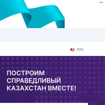
ҚАЗ
РУС