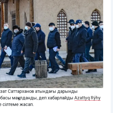
кзат Саттарханов атындағы дарынды
обасы мақұлданды, деп хабарлайды
Azattyq Rýhy
е сілтеме жасап.