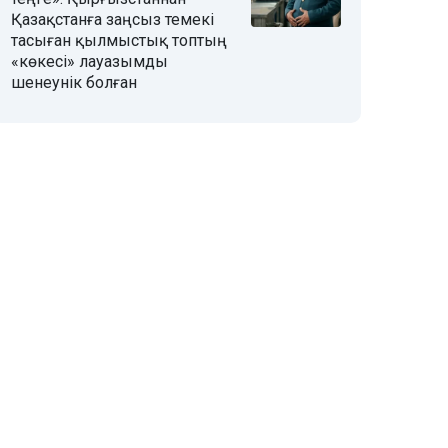
Қазақстанға заңсыз темекі
тасыған қылмыстық топтың
«көкесі» лауазымды
шенеунік болған