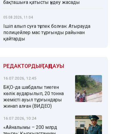
бақташыға қатысты үндеу жасады
05.08.2026, 11:04
Ішіп алып суға түспек болған: Атырауда
полицейлер мас тұрғынды райынан
қайтарды
РЕДАКТОРДЫҢ ТАҢДАУЫ
16.07.2026, 12:45
БҚО-да шабдалы тиеген
көлік аударылып, 20 тонна
жемісті ауыл тұрғындары
жинап алған (ВИДЕО)
16.07.2026, 10:24
«Айналымы – 200 млрд
теңге»: Қырғызстаннан