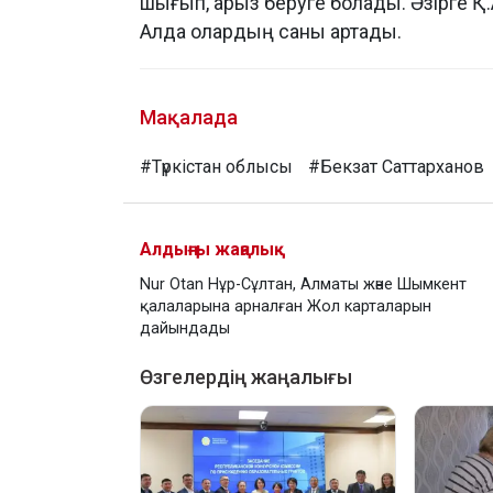
шығып, арыз беруге болады. Әзірге Қ.
Алда олардың саны артады.
Мақалада
#Түркістан облысы
#Бекзат Саттарханов
Алдыңғы жаңалық
Nur Otan Нұр-Сұлтан, Алматы және Шымкент
қалаларына арналған Жол карталарын
дайындады