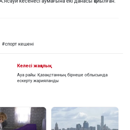
А.Ясауи кесенесі аумағына екі данасы қойылған.
#спорт кешені
Келесі жаңалық
Ауа райы: Қазақстанның бірнеше облысында
ескерту жарияланды