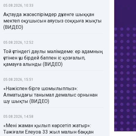
05.08.2026, 10:33
Ақтауда жасөспірімдер дүкенге шыққан
мектеп оқушысын аяусыз соққыға жықты
(ВИДЕО)
05.08.2026, 12:52
Той үстіндегі даулы мәлімдеме: ер адамның
үстінен үш бірдей баппен іс қозғалып,
қамауға алынды (ВИДЕО)
05.08.2026, 15:51
«Нәжіспен бірге шомылыппыз»:
Алматыдағы танымал демалыс орнынан
шу шықты (ВИДЕО)
05.08.2026, 14:58
«Мені жаман қылып көрсетіп жатыр»:
Тәжіғали Елеуов 33 жыл малын баққан