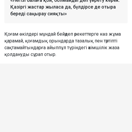
«Негізі балаға қой, болмайды деп үйрету керек.
Қазіргі жастар жыласа да, бүлдірсе де отыра
береді саңырау сияқты»
Қоғам өкілдері мұндай бейәдеп әрекеттерге көз жұма
қарамай, қоғамдық орындарда тазалық пен тәртіпті
сақтамайтындарға айыппұл түріндегі әкімшілік жаза
қолдануды сұрап отыр.