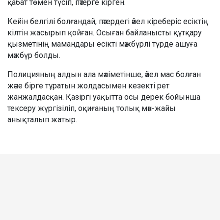
қабат төмен түсіп, пәтерге кірген.
Кейін белгілі болғандай, пәтердегі әйел кіреберіс есіктің
кілтін жасырып қойған. Осыған байланысты құтқару
қызметінің мамандары есікті мәжбүрлі түрде ашуға
мәжбүр болды.
Полицияның алдын ала мәліметінше, әйел мас болған
және бірге тұратын жолдасымен кезекті рет
жанжалдасқан. Қазіргі уақытта осы дерек бойынша
тексеру жүргізіліп, оқиғаның толық мән-жайы
анықталып жатыр.