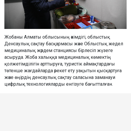
Жобаны Алматы облысының әкімдігі, облыстық
Денсаулық сақтау басқармасы және Облыстық жедел
медициналық жәрдем станциясы бірлесіп жүзеге
асыруда. Жоба халыққа медициналық көмектің
қолжетімділігін арттыруға, туристік аймақтардағы
төтенше жағдайларда әрекет ету уақытын қысқартуға
және өңірдің денсаулық сақтау саласына заманауи
цифрлық технологияларды енгізуге бағытталған.