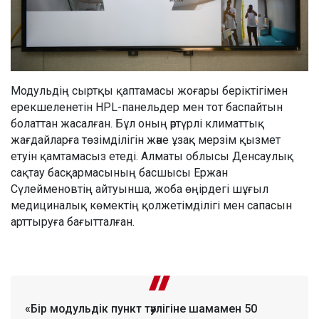
Модульдің сыртқы қаптамасы жоғары беріктігімен
ерекшеленетін HPL-панельдер мен тот баспайтын
болаттан жасалған. Бұл оның әртүрлі климаттық
жағдайларға төзімділігін және ұзақ мерзім қызмет
етуін қамтамасыз етеді. Алматы облысы Денсаулық
сақтау басқармасының басшысы Ержан
Сүлейменовтің айтуынша, жоба өңірдегі шұғыл
медициналық көмектің қолжетімділігі мен сапасын
арттыруға бағытталған.
«Бір модульдік пункт тәулігіне шамамен 50