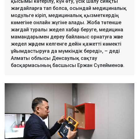
қысымы көтерілу, күн өту, үсік шалу сияқты
жағдайларға тап болса, осындай медициналық
модульге кіріп, медициналық қызметкердің
көмегіне онлайн жүгіне алады. Жоба төтенше
жағдай туралы жедел хабар беруге, медицина
мамандарымен дереу байланыс орнатуға және
жедел жәрдем келгенге дейін қажетті көмекті
ұйымдастыруға да мүмкіндік береді», – деді
Алматы облысы Денсаулық сақтау
басқармасының басшысы Ержан Сүлейменов.