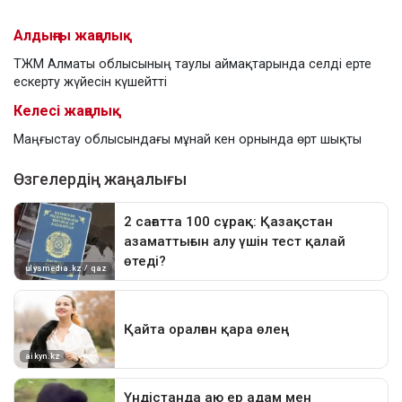
Алдыңғы жаңалық
ТЖМ Алматы облысының таулы аймақтарында селді ерте
ескерту жүйесін күшейтті
Келесі жаңалық
Маңғыстау облысындағы мұнай кен орнында өрт шықты