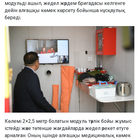
модульді ашып, жедел жәрдем бригадасы келгенге
дейін алғашқы көмек көрсету бойынша нұсқаулық
береді.
Көлемі 2×2,5 метр болатын модуль тәулік бойы жұмыс
істейді және төтенше жағдайларда жедел әрекет етуге
арналған. Оның ішінде алғашқы медициналық көмек