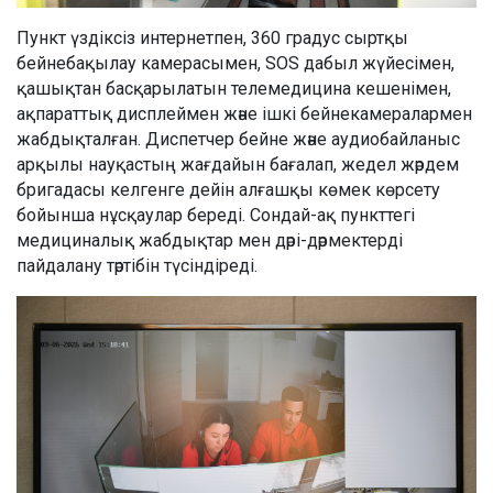
Пункт үздіксіз интернетпен, 360 градус сыртқы
бейнебақылау камерасымен, SOS дабыл жүйесімен,
қашықтан басқарылатын телемедицина кешенімен,
ақпараттық дисплеймен және ішкі бейнекамералармен
жабдықталған. Диспетчер бейне және аудиобайланыс
арқылы науқастың жағдайын бағалап, жедел жәрдем
бригадасы келгенге дейін алғашқы көмек көрсету
бойынша нұсқаулар береді. Сондай-ақ пункттегі
медициналық жабдықтар мен дәрі-дәрмектерді
пайдалану тәртібін түсіндіреді.