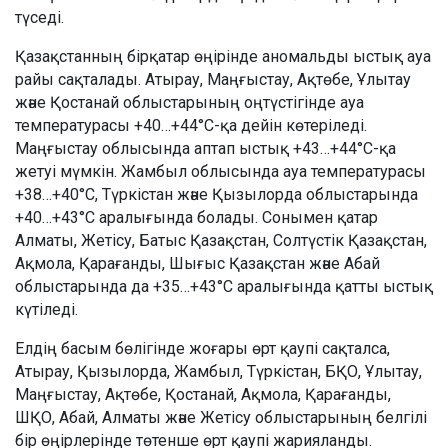
түседі.
Қазақстанның бірқатар өңірінде аномальды ыстық ауа
райы сақталады. Атырау, Маңғыстау, Ақтөбе, Ұлытау
және Қостанай облыстарының оңтүстігінде ауа
температурасы +40…+44°C-қа дейін көтеріледі.
Маңғыстау облысында аптап ыстық +43…+44°C-қа
жетуі мүмкін. Жамбыл облысында ауа температурасы
+38…+40°C, Түркістан және Қызылорда облыстарында
+40…+43°C аралығында болады. Сонымен қатар
Алматы, Жетісу, Батыс Қазақстан, Солтүстік Қазақстан,
Ақмола, Қарағанды, Шығыс Қазақстан және Абай
облыстарында да +35…+43°C аралығында қатты ыстық
күтіледі.
Елдің басым бөлігінде жоғары өрт қаупі сақталса,
Атырау, Қызылорда, Жамбыл, Түркістан, БҚО, Ұлытау,
Маңғыстау, Ақтөбе, Қостанай, Ақмола, Қарағанды,
ШҚО, Абай, Алматы және Жетісу облыстарының белгілі
бір өңірлерінде төтенше өрт қаупі жарияланды.