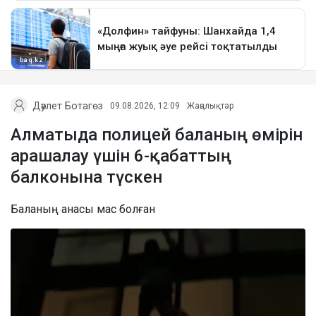
Дәулет Ботагөз
09.08.2026, 12:09
Жаңалықтар
Алматыда полицей баланың өмірін
арашалау үшін 6-қабаттың
балконына түскен
Баланың анасы мас болған