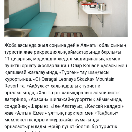
Жоба аясында жыл соңына дейін Алматы облысының
туристік және рекреациялық аймақтарында барлығы
11 цифрлық модульдік жедел медициналық көмек
пунктін орнату жоспарланған. Олар Қонаев қаласы мен
Қапшағай жағалауында, «Түрген» тау шаңғысы
курортында, «Oi-Qaragai Lesnaya Skazka» Mountain
Resort-та, «Ақбұлақ» халықаралық туристік
орталығында, «Хан Тәңірі» халықаралық альпинистік
лагерінде, «Арасан» шипажай-курорттық аймағында,
сондай-ақ «Шарын», «Іле-Алатауы», «Көлсай көлдері»
және «Алтын-Емел» ұлттық парктері мен «Таңбалы»
мемлекеттік қорық-мұражайы аумағында
орналастырылады. Әрбір пункт белгілі бір туристік