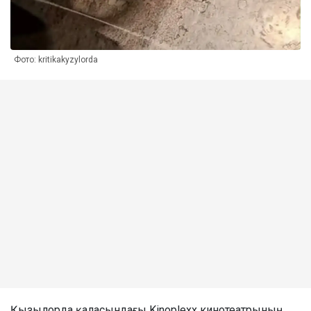
Фото: kritikakyzylorda
Қызылорда қаласындағы Kinoplexx кинотеатрының