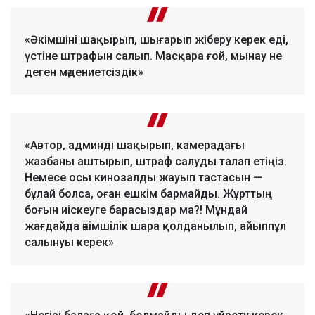
«Әкімшіні шақырып, шығарып жіберу керек еді,
үстіне штрафын салып. Масқара ғой, мынау не
деген мәдениетсіздік»
«Автор, админді шақырып, камерадағы
жазбаны аштырып, штраф салуды талап етіңіз.
Немесе осы кинозалды жауып тастасын —
бұлай болса, оған ешкім бармайды. Жұрттың
боғын иіскеуге барасыздар ма?! Мұндай
жағдайда әкімшілік шара қолданылып, айыппұл
салынуы керек»