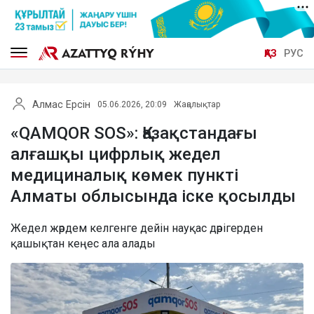
ҚАЗ
РУС
Алмас Ерсін
05.06.2026, 20:09
Жаңалықтар
«QAMQOR SOS»: Қазақстандағы
алғашқы цифрлық жедел
медициналық көмек пункті
Алматы облысында іске қосылды
Жедел жәрдем келгенге дейін науқас дәрігерден
қашықтан кеңес ала алады