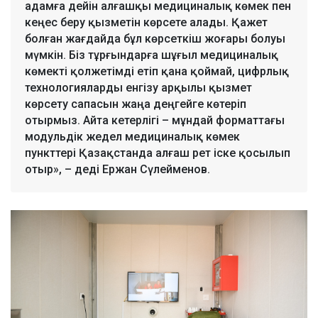
адамға дейін алғашқы медициналық көмек пен
кеңес беру қызметін көрсете алады. Қажет
болған жағдайда бұл көрсеткіш жоғары болуы
мүмкін. Біз тұрғындарға шұғыл медициналық
көмекті қолжетімді етіп қана қоймай, цифрлық
технологияларды енгізу арқылы қызмет
көрсету сапасын жаңа деңгейге көтеріп
отырмыз. Айта кетерлігі – мұндай форматтағы
модульдік жедел медициналық көмек
пункттері Қазақстанда алғаш рет іске қосылып
отыр», – деді Ержан Сүлейменов.