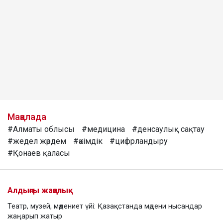
Мақалада
#Алматы облысы
#медицина
#денсаулық сақтау
#жедел жәрдем
#әкімдік
#цифрландыру
#Қонаев қаласы
Алдыңғы жаңалық
Театр, музей, мәдениет үйі: Қазақстанда мәдени нысандар
жаңарып жатыр