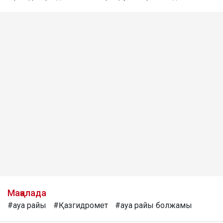
Мақалада
#ауа райы
#Қазгидромет
#ауа райы болжамы