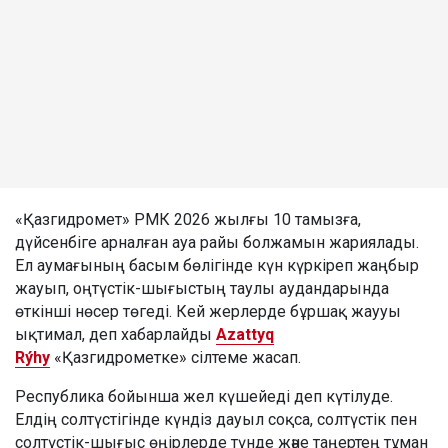
«Қазгидромет» РМК 2026 жылғы 10 тамызға,
дүйсенбіге арналған ауа райы болжамын жариялады.
Ел аумағының басым бөлігінде күн күркіреп жаңбыр
жауып, оңтүстік-шығыстың таулы аудандарында
өткінші нөсер төгеді. Кей жерлерде бұршақ жаууы
ықтимал, деп хабарлайды
Azattyq
Rýhy
«Қазгидрометке» сілтеме жасап.
Республика бойынша жел күшейеді деп күтілуде.
Елдің солтүстігінде күндіз дауыл соқса, солтүстік пен
солтүстік-шығыс өңірлерде түнде және таңертең тұман