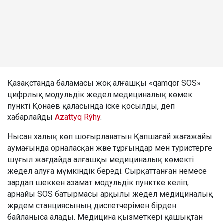
Қазақстанда баламасы жоқ алғашқы «qamqor SOS»
цифрлық модульдік жедел медициналық көмек
пункті Қонаев қаласында іске қосылды, деп
хабарлайды
Azattyq Rýhy
.
Нысан халық көп шоғырланатын Қапшағай жағажайы
аумағында орналасқан және тұрғындар мен туристерге
шұғыл жағдайда алғашқы медициналық көмекті
жедел алуға мүмкіндік береді. Сырқаттанған немесе
зардап шеккен азамат модульдік пунктке келіп,
арнайы SOS батырмасы арқылы жедел медициналық
жәрдем станциясының диспетчерімен бірден
байланыса алады. Медицина қызметкері қашықтан