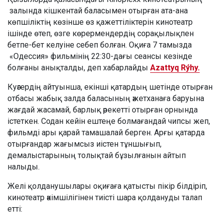
залында кішкентай баласымен отырған ата-ана
көпшіліктің көзінше өз қажеттіліктерін кинотеатр
ішінде өтеп, өзге көрермендердің сорақылықпен
бетпе-бет келуіне себеп болған. Оқиға 7 тамызда
«Одессия» фильмінің 22:30-дағы сеансы кезінде
болғаны анықталды, деп хабарлайды
Azattyq Rýhy.
Куәгердің айтуынша, екінші қатардың шетінде отырған
отбасы жабық залда баласының әжетханаға баруына
жағдай жасамай, барлық әрекетті отырған орнында
істеткен. Содан кейін ештеңе болмағандай чипсы жеп,
фильмді ары қарай тамашалай берген. Арғы қатарда
отырғандар жағымсыз иістен тұншығып,
демалыстарының толықтай бұзылғанын айтып
налыды.
Желі қолданушылары оқиғаға қатысты пікір білдіріп,
кинотеатр әкімшілігінен тиісті шара қолдануды талап
етті: