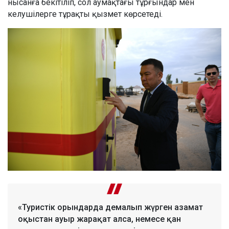
нысанға бекітіліп, сол аумақтағы тұрғындар мен
келушілерге тұрақты қызмет көрсетеді.
«Туристік орындарда демалып жүрген азамат
оқыстан ауыр жарақат алса, немесе қан