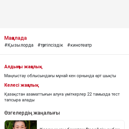
Мақалада
#Қызылорда
#тәртіпсіздік
#кинотеатр
Алдыңғы жаңалық
Маңғыстау облысындағы мұнай кен орнында өрт шықты
Келесі жаңалық
Қазақстан азаматтығын алуға үміткерлер 22 тамызда тест
тапсыра алады