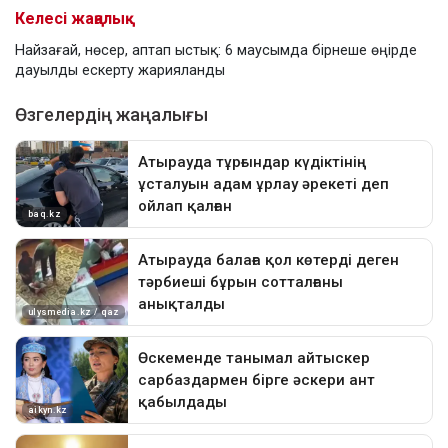
Келесі жаңалық
Найзағай, нөсер, аптап ыстық: 6 маусымда бірнеше өңірде
дауылды ескерту жарияланды