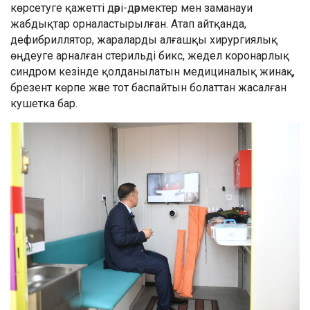
көрсетуге қажетті дәрі-дәрмектер мен заманауи
жабдықтар орналастырылған. Атап айтқанда,
дефибриллятор, жараларды алғашқы хирургиялық
өңдеуге арналған стерильді бикс, жедел коронарлық
синдром кезінде қолданылатын медициналық жинақ,
брезент көрпе және тот баспайтын болаттан жасалған
кушетка бар.