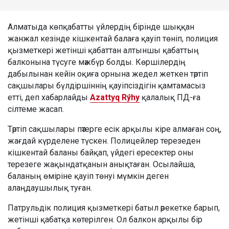
Алматыда көпқабатты үйлердің бірінде шыққан
жанжал кезінде кішкентай балаға қауіп төніп, полиция
қызметкері жетінші қабаттан алтыншы қабаттың
балконына түсуге мәжбүр болды. Көршілердің
дабылынан кейін оқиға орнына жедел жеткен тәртіп
сақшылары бүлдіршіннің қауіпсіздігін қамтамасыз
етті, деп хабарлайды
Azattyq Rýhy
қалалық ПД-ға
сілтеме жасап.
Тәртіп сақшылары пәтерге есік арқылы кіре алмаған соң,
жағдай күрделене түскен. Полицейлер терезеден
кішкентай баланы байқап, үйдегі ересектер оны
терезеге жақындатқанын анықтаған. Осылайша,
баланың өміріне қауіп төнуі мүмкін деген
алаңдаушылық туған.
Патрульдік полиция қызметкері батыл әрекетке барып,
жетінші қабатқа көтерілген. Ол балкон арқылы бір