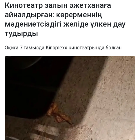
Кинотеатр залын әжетханаға
айналдырған: көрерменнің
мәдениетсіздігі желіде үлкен дау
тудырды
Оқиға 7 тамызда Kinoplexx кинотеатрында болған