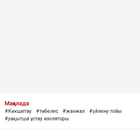
Мақалада
#Көкшетау
#төбелес
#жанжал
#үйлену тойы
#уақытша ұстау изоляторы