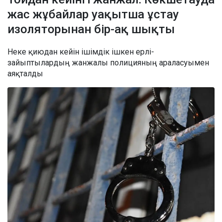
жас жұбайлар уақытша ұстау
изоляторынан бір-ақ шықты
Неке қиюдан кейін ішімдік ішкен ерлі-
зайыптылардың жанжалы полицияның араласуымен
аяқталды