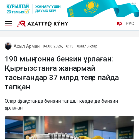
ҚАЗ
РУС
Асыл Арман
04.06.2026, 16:18
Жаңалықтар
190 мың тонна бензин ұрлаған:
Қырғызстанға жанармай
тасығандар 37 млрд теңге пайда
тапқан
Олар Қазақстанда бензин тапшы кезде де бензин
ұрлаған