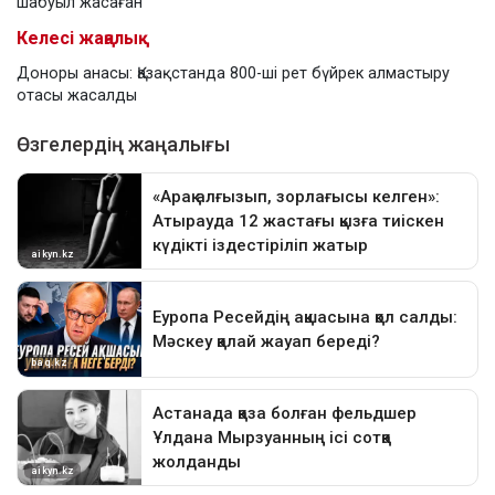
шабуыл жасаған
Келесі жаңалық
Доноры анасы: Қазақстанда 800-ші рет бүйрек алмастыру
отасы жасалды