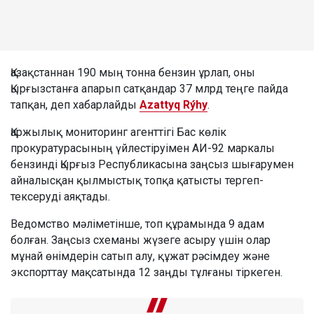
Қазақстаннан 190 мың тонна бензин ұрлап, оны
Қырғызстанға апарып сатқандар 37 млрд теңге пайда
тапқан, деп хабарлайды
Azattyq Rýhy
.
Қаржылық мониторинг агенттігі Бас көлік
прокуратурасының үйлестіруімен АИ-92 маркалы
бензинді Қырғыз Республикасына заңсыз шығарумен
айналысқан қылмыстық топқа қатысты тергеп-
тексеруді аяқтады.
Ведомство мәліметінше, топ құрамында 9 адам
болған. Заңсыз схеманы жүзеге асыру үшін олар
мұнай өнімдерін сатып алу, құжат рәсімдеу және
экспорттау мақсатында 12 заңды тұлғаны тіркеген.