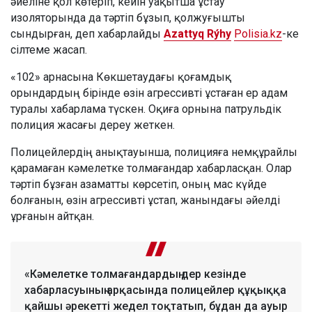
әйеліне қол көтеріп, кейін уақытша ұстау
изоляторында да тәртіп бұзып, қолжуғышты
сындырған, деп хабарлайды
Azattyq Rýhy
Polisia.kz
-ке
сілтеме жасап.
«102» арнасына Көкшетаудағы қоғамдық
орындардың бірінде өзін агрессивті ұстаған ер адам
туралы хабарлама түскен. Оқиға орнына патрульдік
полиция жасағы дереу жеткен.
Полицейлердің анықтауынша, полицияға немқұрайлы
қарамаған кәмелетке толмағандар хабарласқан. Олар
тәртіп бұзған азаматты көрсетіп, оның мас күйде
болғанын, өзін агрессивті ұстап, жанындағы әйелді
ұрғанын айтқан.
«Кәмелетке толмағандардың дер кезінде
хабарласуының арқасында полицейлер құқыққа
қайшы әрекетті жедел тоқтатып, бұдан да ауыр