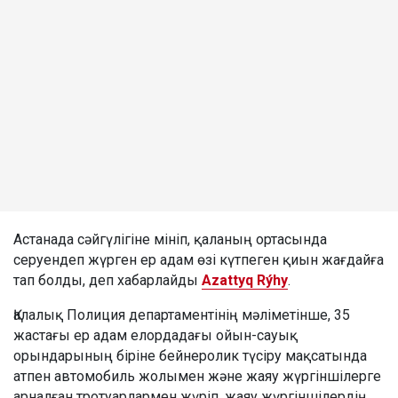
Астанада сәйгүлігіне мініп, қаланың ортасында
серуендеп жүрген ер адам өзі күтпеген қиын жағдайға
тап болды, деп хабарлайды
Azattyq Rýhy
.
Қалалық Полиция департаментінің мәліметінше, 35
жастағы ер адам елордадағы ойын-сауық
орындарының біріне бейнеролик түсіру мақсатында
атпен автомобиль жолымен және жаяу жүргіншілерге
арналған тротуарлармен жүріп, жаяу жүргіншілердің