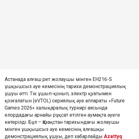
Астанада алғаш рет жолаушы мінген EH216-S
ұшқышсыз әуе кемесінің тарихи демонстрациялық
ұшуы өтті. Тік ұшып-қонып, электр қуатымен
қозғалатын (eVTOL) сериялық әуе аппараты «Future
Games 2026» халықаралық турнирі аясында
елордадағы арнайы рұқсат етілген аумақта әуеге
көтерілді. Бұл – Қазақстан тарихындағы жолаушы
мінген ұшқышсыз әуе кемесінің алғашқы
демонстрациялық ұшуы, деп хабарлайды
Azattyq