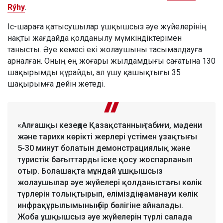
Rýhy
.
Іс-шараға қатысушылар ұшқышсыз әуе жүйелерінің
нақты жағдайда қолданылу мүмкіндіктерімен
танысты. Әуе кемесі екі жолаушыны тасымалдауға
арналған. Оның ең жоғары жылдамдығы сағатына 130
шақырымды құрайды, ал ұшу қашықтығы 35
шақырымға дейін жетеді.
«Алғашқы кезеңде Қазақстанның табиғи, мәдени
және тарихи көрікті жерлері үстімен ұзақтығы
5-30 минут болатын демонстрациялық және
туристік бағыттарды іске қосу жоспарланып
отыр. Болашақта мұндай ұшқышсыз
жолаушылар әуе жүйелері қолданыстағы көлік
түрлерін толықтырып, еліміздің заманауи көлік
инфрақұрылымының бір бөлігіне айналады.
Жоба ұшқышсыз әуе жүйелерін түрлі салада