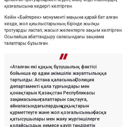
қозғалысына кедергі келтірген.
Кейін «Бәйтерек» монументі маңына қарай бет алған
кезде, жол қиылыстарының бірінде жылқы
тротуарды ластап, жасыл желектерге зақым келтірген.
Осылайша абаттандыру саласындағы заңнама
талаптары бұзылған.
«Аталған екі құқық бұзушылық фактісі
бойынша ер адам әкімшілік жауаптылыққа
тартылды. Астана қаласының Полиция
департаменті қала тұрғындары мен
қонақтарын Қазақстан Республикасы
заңнамасының талаптарын сақтауға,
айналасындағылардың құқықтарын
құрметтеуге және жол қозғалысының басқа
қатысушылары мен жаяу жүргіншілерге
қолайсыздық немесе қауіп төндіретін