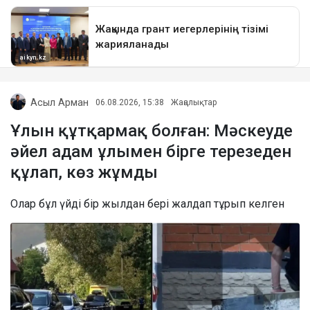
Асыл Арман
06.08.2026, 15:38
Жаңалықтар
Ұлын құтқармақ болған: Мәскеуде
әйел адам ұлымен бірге терезеден
құлап, көз жұмды
Олар бұл үйді бір жылдан бері жалдап тұрып келген