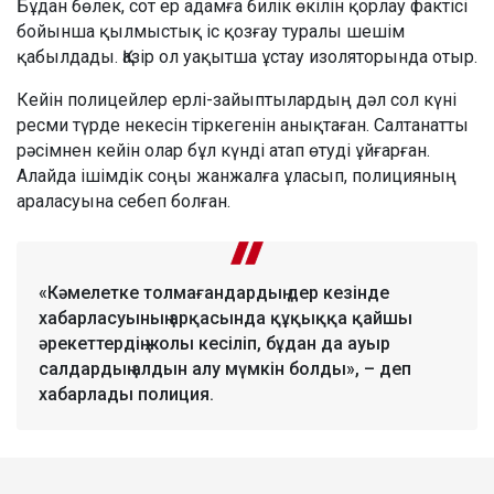
Бұдан бөлек, сот ер адамға билік өкілін қорлау фактісі
бойынша қылмыстық іс қозғау туралы шешім
қабылдады. Қазір ол уақытша ұстау изоляторында отыр.
Кейін полицейлер ерлі-зайыптылардың дәл сол күні
ресми түрде некесін тіркегенін анықтаған. Салтанатты
рәсімнен кейін олар бұл күнді атап өтуді ұйғарған.
Алайда ішімдік соңы жанжалға ұласып, полицияның
араласуына себеп болған.
«Кәмелетке толмағандардың дер кезінде
хабарласуының арқасында құқыққа қайшы
әрекеттердің жолы кесіліп, бұдан да ауыр
салдардың алдын алу мүмкін болды», – деп
хабарлады полиция.