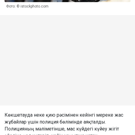
Фото: © istockphoto.com
Көкшетауда неке қию рәсімінен кейінгі мереке жас
жұбайлар үшін полиция бөлімінде аяқталды.
Полицияның мәліметінше, мас күйдегі күйеу жігіт