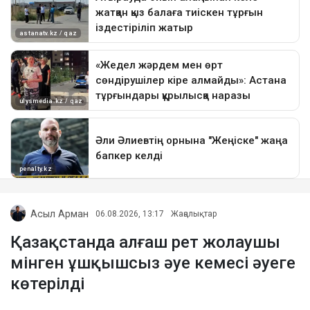
Асыл Арман
06.08.2026, 13:17
Жаңалықтар
Қазақстанда алғаш рет жолаушы
мінген ұшқышсыз әуе кемесі әуеге
көтерілді