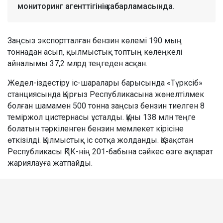
мониторинг агенттігінің хабарламасында.
Заңсыз экспортталған бензин көлемі 190 мың
тоннадан асып, қылмыстық топтың көлеңкелі
айналымы 37,2 млрд теңгеден асқан.
Жедел-іздестіру іс-шаралары барысында «Түрксіб»
станциясында Қырғыз Республикасына жөнелтілмек
болған шамамен 500 тонна заңсыз бензин тиелген 8
теміржол цистернасы ұсталды. Құны 138 млн теңге
болатын тәркіленген бензин мемлекет кірісіне
өткізілді. Қылмыстық іс сотқа жолданды. Қазақстан
Республикасы ҚПК-нің 201-бабына сәйкес өзге ақпарат
жариялауға жатпайды.