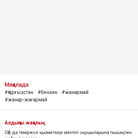
Мақалада
#Қырғызстан
#бензин
#жанармай
#жанар-жағармай
Алдыңғы жаңалық
СҚО-да теміржол қызметкері мектеп оқушыларына пышақпен