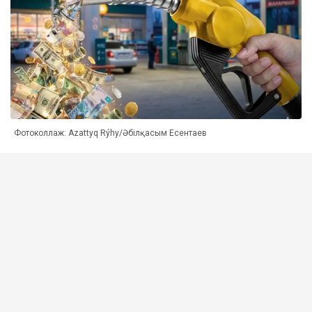
Фотоколлаж: Azattyq Rýhy/Әбілқасым Есентаев