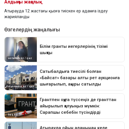
Алдыңғы жаңалық
Атырауда 12 жастағы қызға тиіскен ер адамға іздеу
жарияланды