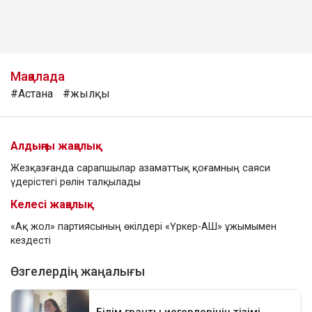
Мақалада
#Астана
#жылқы
Алдыңғы жаңалық
Жезқазғанда сарапшылар азаматтық қоғамның саяси
үдерістегі рөлін талқылады
Келесі жаңалық
«Ақ жол» партиясының өкілдері «Үркер-АШ» ұжымымен
кездесті