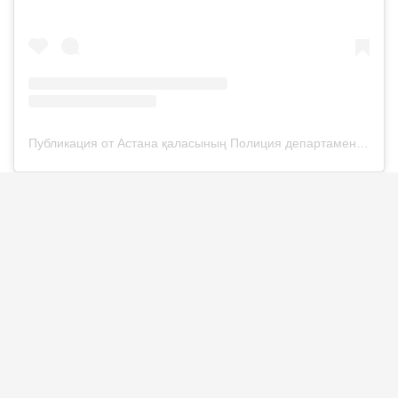
Публикация от Астана қаласының Полиция департаменті (@police__astana)