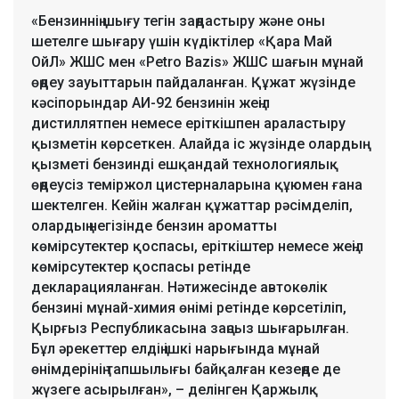
«Бензиннің шығу тегін заңдастыру және оны
шетелге шығару үшін күдіктілер «Қара Май
ОйЛ» ЖШС мен «Petro Bazis» ЖШС шағын мұнай
өңдеу зауыттарын пайдаланған. Құжат жүзінде
кәсіпорындар АИ-92 бензинін жеңіл
дистиллятпен немесе еріткішпен араластыру
қызметін көрсеткен. Алайда іс жүзінде олардың
қызметі бензинді ешқандай технологиялық
өңдеусіз теміржол цистерналарына құюмен ғана
шектелген. Кейін жалған құжаттар рәсімделіп,
олардың негізінде бензин ароматты
көмірсутектер қоспасы, еріткіштер немесе жеңіл
көмірсутектер қоспасы ретінде
декларацияланған. Нәтижесінде автокөлік
бензині мұнай-химия өнімі ретінде көрсетіліп,
Қырғыз Республикасына заңсыз шығарылған.
Бұл әрекеттер елдің ішкі нарығында мұнай
өнімдерінің тапшылығы байқалған кезеңде де
жүзеге асырылған», – делінген Қаржылқ