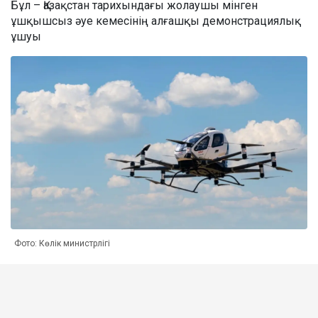
Бұл – Қазақстан тарихындағы жолаушы мінген
ұшқышсыз әуе кемесінің алғашқы демонстрациялық
ұшуы
Фото: Көлік министрлігі