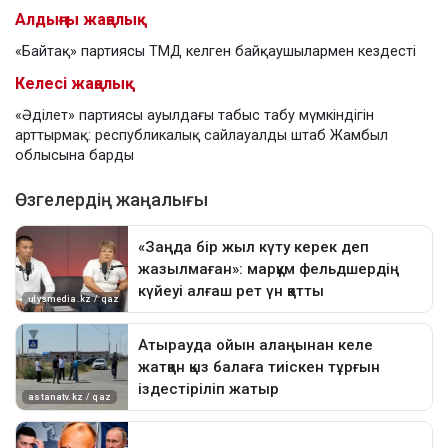
Алдыңғы жаңалық
«Байтақ» партиясы ТМД келген байқаушылармен кездесті
Келесі жаңалық
«Әділет» партиясы ауылдағы табыс табу мүмкіндігін
арттырмақ: республикалық сайлауалды штаб Жамбыл
облысына барды