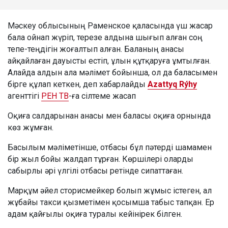
Мәскеу облысының Раменское қаласында үш жасар
бала ойнап жүріп, терезе алдына шығып алған соң
тепе-теңдігін жоғалтып алған. Баланың анасы
айқайлаған дауысты естіп, ұлын құтқаруға ұмтылған.
Алайда алдын ала мәлімет бойынша, ол да баласымен
бірге құлап кеткен, деп хабарлайды
Azattyq Rýhy
агенттігі
РЕН ТВ
-ға сілтеме жасап
Оқиға салдарынан анасы мен баласы оқиға орнында
көз жұмған.
Басылым мәліметінше, отбасы бұл пәтерді шамамен
бір жыл бойы жалдап тұрған. Көршілері оларды
сабырлы әрі үлгілі отбасы ретінде сипаттаған.
Марқұм әйел сторисмейкер болып жұмыс істеген, ал
жұбайы такси қызметімен қосымша табыс тапқан. Ер
адам қайғылы оқиға туралы кейінірек білген.