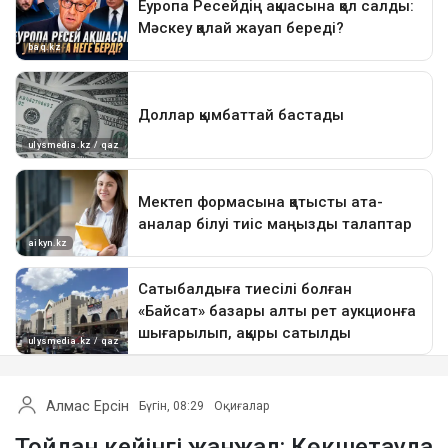
Алмас Ерсін
Бүгін, 08:29
Оқиғалар
Тойдан кейінгі жанжал: Көкшетауда