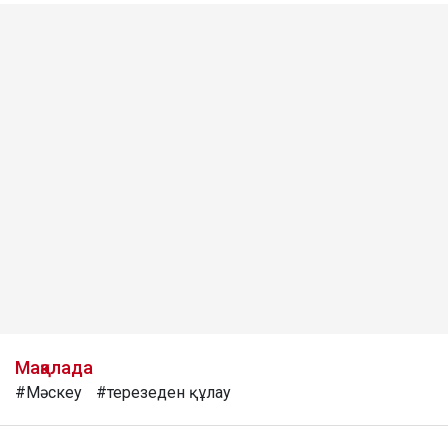
Мақалада
#Мәскеу
#терезеден құлау