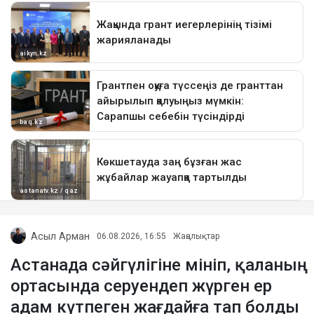
Асыл Арман
06.08.2026, 16:55
Жаңалықтар
Астанада сәйгүлігіне мініп, қаланың
ортасында серуендеп жүрген ер
адам күтпеген жағдайға тап болды