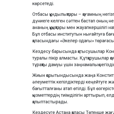
көрсетеді.
Отбасы құндылықтары – қоғамның негіз
дүниеге келген сәттен бастап оның негі
ананың құқықтары мен жауапкершілігі на
Бұл отбасы институтын нығайтуға бағ
қаласындағы «Әкелер одағы» төраға
Кездесу барысында қатысушылар Кон
туралы пікір алмасты. Құтқарушылар қоғ
тұрақты дамуы үшін заңнамалық негізд
Жиын қорытындысында жаңа Конституц
әлеуметтік кепілдіктерді кеңейтуге жә
бағытталғаны атап өтілді. Бұл өзгерісте
қызметтердің тиімділігін арттырып, ел
қалыптастырады.
Кездесуге Астана қаласы Төтенше жа