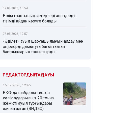
07.08.2026, 15:54
Білім грантының иегерлері анықталды:
тізімді қайдан көруге болады
07.08.2026, 12:57
«Әділет» ауыл шаруашылығын қолдау мен
өңірлерді дамытуға бағытталған
бастамаларын таныстырды
РЕДАКТОРДЫҢ ТАҢДАУЫ
16.07.2026, 12:45
БҚО-да шабдалы тиеген
көлік аударылып, 20 тонна
жемісті ауыл тұрғындары
жинап алған (ВИДЕО)