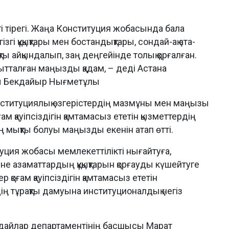
гі тірегі. Жаңа Конституция жобасында бала
згі құқықтары мен бостандықтары, сондай-ақ ата-
қты айқындалып, заң деңгейінде толық қорғалған.
ытталған маңызды қадам, – деді Астана
сы Бекдайыр Нығметұлы
ституциялық өзгерістердің мазмұны мен маңызы
ам қауіпсіздігін қамтамасыз ететін қызметтердің
ің мықты болуы маңызды екенін атап өтті.
ия жобасы мемлекеттілікті нығайтуға,
не азаматтардың құқықтарын қорғауды күшейтуге
р қоғам қауіпсіздігін қамтамасыз ететін
дің тұрақты дамуына институционалдық негіз
ғдайлар департаментінің басшысы Марат