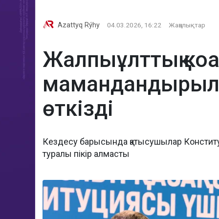
Azattyq Rýhy
04.03.2026, 16:22
Жаңалықтар
Жалпыұлттық коа
мамандандырылға
өткізді
Кездесу барысында қатысушылар Конститу
туралы пікір алмасты