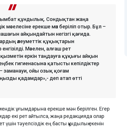
ң қымбат құндылық. Сондықтан жаңа
 мәселесіне ерекше мән беріліп отыр. Бұл –
олашағын айқындайтын негізгі қағида.
ардың әлеуметтік құқықтарын
гізілді. Мәселен, алғаш рет
 қызметін еркін таңдауға құқығы айқын
 еңбек гигиенасына қатысты кепілдіктер
– заманауи, ойы озық қоғам
ызды қадамдар»,- деп атап өтті
мендік ұғымдарына ерекше мән берілген. Егер
дар екі рет айтылса, жаңа редакцияда олар
ет үшін тәуелсіздік ең басты құндылық екенін