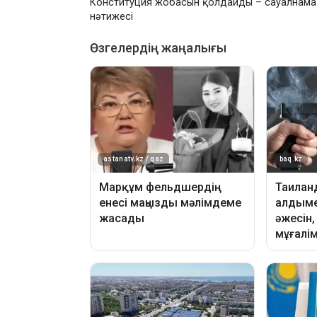
Конституция жобасын қолдайды – сауалнама
нәтижесі