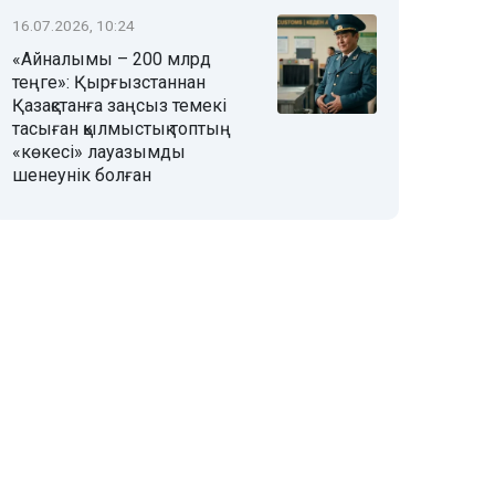
16.07.2026, 10:24
«Айналымы – 200 млрд
теңге»: Қырғызстаннан
Қазақстанға заңсыз темекі
тасыған қылмыстық топтың
«көкесі» лауазымды
шенеунік болған