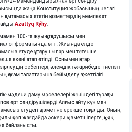
і №24 мамандандырылған өрт сөндіру
арысында жаңа Конституция жобасының негізгі
дігін қамтамасыз ететін қызметтердің мемлекет
рлайды
Azattyq Rýhy
.
амамен 100-ге жуық құтқарушысы мен
диалог форматында өтті. Жиында елдегі
амтамасыз етуде құтқарушылар мен төтенше
кше екені атап өтілді. Сонымен қатар
леудің себептері, әлемдік тәжірибедегі негізгі
ың қоғам талаптарына бейімделу қажеттілігі
ік-мәдени даму мәселелері жөніндегі тұрақты
ов өрт сөндірушілерді Алғыс айту күнімен
қамтамасыз етудегі қызметіне ерекше тоқталды. Оның
тылық көп жағдайда әскери қызметшілерге, құқық
ріне байланысты.