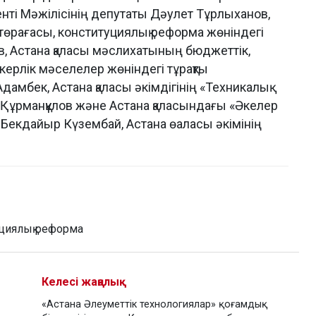
нті Мәжілісінің депутаты Дәулет Тұрлыханов,
төрағасы, конституциялық реформа жөніндегі
, Астана қаласы мәслихатының бюджеттік,
пкерлік мәселелер жөніндегі тұрақты
мбек, Астана қаласы әкімдігінің «Техникалық
ұрманқұлов және Астана қаласындағы «Әкелер
ы Бекдайыр Күзембай, Астана өаласы әкімінің
циялық реформа
Келесі жаңалық
«Астана Әлеуметтік технологиялар» қоғамдық