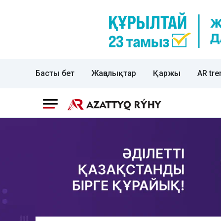
Басты бет
Жаңалықтар
Қаржы
AR tre