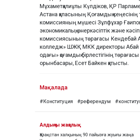
Мұхаметқалиұлы Күлдіков, ҚР Парламе
Астана қаласының Қоғамдық кеңесінің 
комиссияның мүшесі Зұлфұхар Ғаипов
экономикалық, өнеркәсіптік және кәсі
комиссиясының төрағасы Кендебай Ада
колледж» ШЖҚ МКК директоры Абай Қ
одағы» қоғамдық бірлестігінің төрағас
орынбасары, Есет Байкен қатысты.
Мақалада
#Конституция
#референдум
#конститу
Алдыңғы жаңалық
Қазақстан халқының 90 пайызға жуығы жаңа