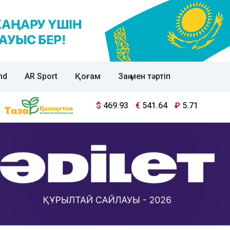
nd
AR Sport
Қоғам
Заң мен тәртіп
$
469.93
€
541.64
₽
5.71