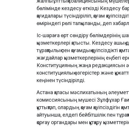
жалпыұлттық коалициясының мүшелер
бөлімінде кездесу өткізді Кездесу б
қағидалары түсіндіріліп, қоғам қауіпсіз
өміріндегі рөлі талқыланды, деп хаба
Іс-шараға өрт сөндіру бөлімдерінің ш
қызметкерлері қатысты. Кездесу ашық 
тұрақтылық пен қоғамдық қауіпсіздікті қ
жағдайлар қызметкерлерінің еңбегі ере
Конституцияның жаңа редакциясын әзір
конституциялық өзгерістер және құжатт
кеңінен түсіндірілді.
Астана қаласы мәслихатының әлеуметт
комиссиясының мүшесі Зұлфұхар Ғаип
құттықтап, олардың қоғам қауіпсіздігін 
айтуынша, елдегі бейбітшілік пен тұрақ
қорғау органдары мен құтқару қызметте