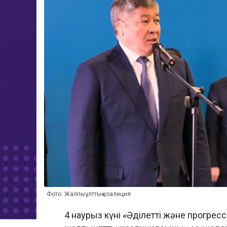
Фото: Жалпыұлттық коалиция
4 наурыз күні «Әділетті және прогресс