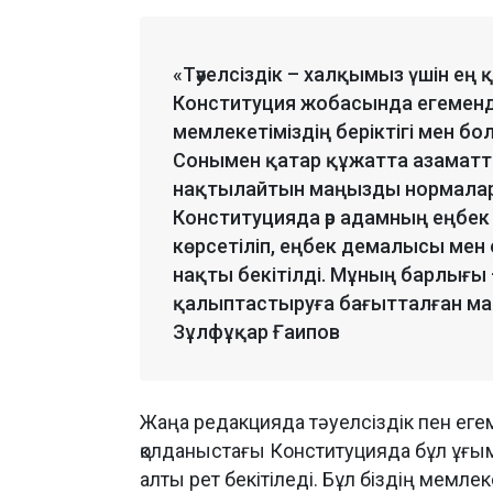
«Тәуелсіздік – халқымыз үшін е
Конституция жобасында егемендік
мемлекетіміздің беріктігі мен б
Сонымен қатар құжатта азаматт
нақтылайтын маңызды нормалар ен
Конституцияда әр адамның еңбек
көрсетіліп, еңбек демалысы мен
нақты бекітілді. Мұның барлығы 
қалыптастыруға бағытталған маң
Зұлфұқар Ғаипов
Жаңа редакцияда тәуелсіздік пен еге
қолданыстағы Конституцияда бұл ұғым
алты рет бекітіледі. Бұл біздің мемлек