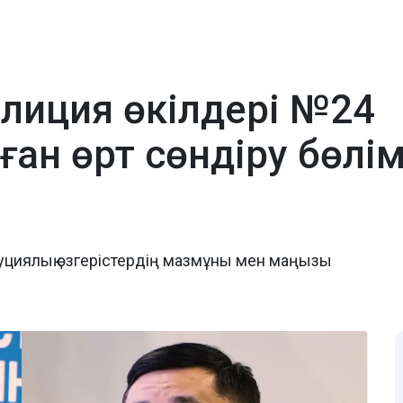
лиция өкілдері №24
н өрт сөндіру бөлім
циялық өзгерістердің мазмұны мен маңызы