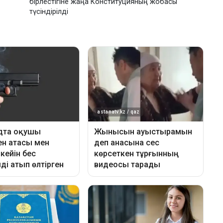
бірлестігіне жаңа Конституцияның жобасы
түсіндірілді