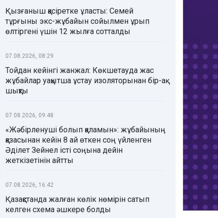
Қызғаныш қасіретке ұласты: Семей
тұрғыны экс-жұбайын сойылмен ұрып
өлтіргені үшін 12 жылға сотталды
07.08.2026, 08:29
Тойдан кейінгі жанжал: Көкшетауда жас
жұбайлар уақытша ұстау изоляторынан бір-ақ
шықты
07.08.2026, 09:48
«Жәбірленуші болып қаламын»: жұбайының
қазасынан кейін 8 ай өткен соң үйленген
Әділет Зейнел істі соңына дейін
жеткізетінін айтты
07.08.2026, 16:42
Қазақстанда жалған көлік нөмірін сатып
келген схема әшкере болды