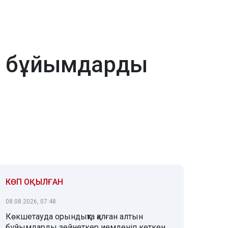
н бұйымдарды
КӨП ОҚЫЛҒАН
08.08.2026, 07:48
Көкшетауда орындықта қалған алтын
бұйымдарды зейнеткер иемденіп кеткен