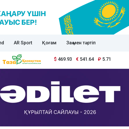
nd
AR Sport
Қоғам
Заң мен тәртіп
$
469.93
€
541.64
₽
5.71