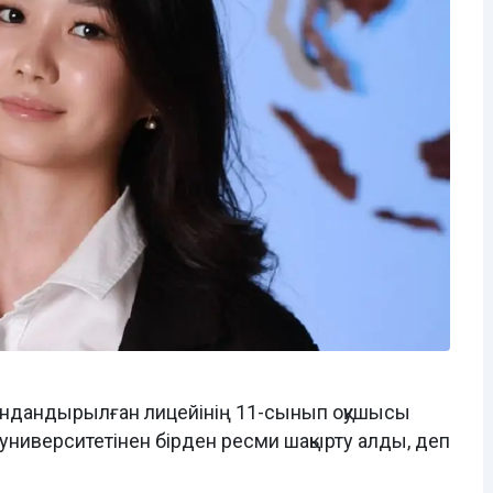
андандырылған лицейінің 11-сынып оқушысы
университетінен бірден ресми шақырту алды, деп