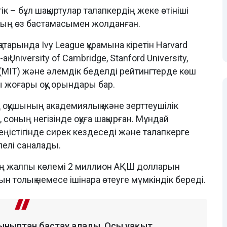
ік – бұл шақыртулар талапкердің жеке өтініші
ының өз бастамасымен жолданған.
тарында Ivy League құрамына кіретін Harvard
ақ University of Cambridge, Stanford University,
y (MIT) және әлемдік беделді рейтингтерде көш
ы жоғары оқу орындары бар.
ң оқушының академиялық және зерттеушілік
 соның негізінде оқуға шақырған. Мұндай
еңістігінде сирек кездеседі және талапкерге
лелі саналады.
ың жалпы көлемі 2 миллион АҚШ долларын
ын толық немесе ішінара өтеуге мүмкіндік береді.
ыныптан бастау алады. Осы уақыт