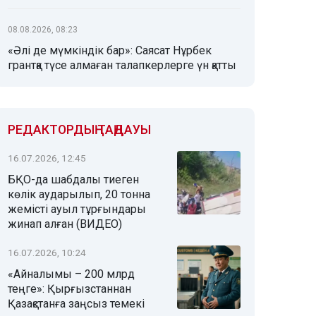
08.08.2026, 08:23
«Әлі де мүмкіндік бар»: Саясат Нұрбек
грантқа түсе алмаған талапкерлерге үн қатты
РЕДАКТОРДЫҢ ТАҢДАУЫ
16.07.2026, 12:45
БҚО-да шабдалы тиеген
көлік аударылып, 20 тонна
жемісті ауыл тұрғындары
жинап алған (ВИДЕО)
16.07.2026, 10:24
«Айналымы – 200 млрд
теңге»: Қырғызстаннан
Қазақстанға заңсыз темекі