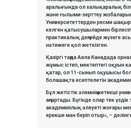
аралығында ол халықаралық біл
және ғылыми-зерттеу жобаларын
Университеттерден ресми шақырт
келген қатысушылармен бірлесі
практикалық деңгейде жүзеге асы
нәтижеге қол жеткізген.
Қазіргі таңда Аяла Канадада ор
жұмыс істеп, мектептегі оқуын к
қатар, ол 11-сынып оқушысы бола
болашақта есептелетін академия
Бұл жетістік әлемнің жетекші уни
аңғартады. Бүгінде олар тек үзді
академиялық әлеуеті жоғары мек
ерекше мән беріп отыр», – делінг