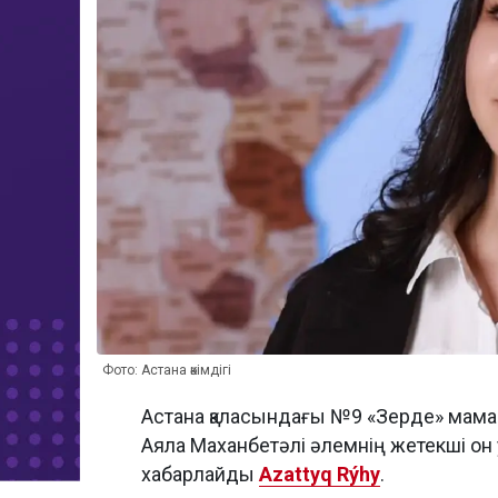
Фото: Астана әкімдігі
Астана қаласындағы №9 «Зерде» мам
Аяла Маханбетәлі әлемнің жетекші он 
хабарлайды
Azattyq Rýhy
.