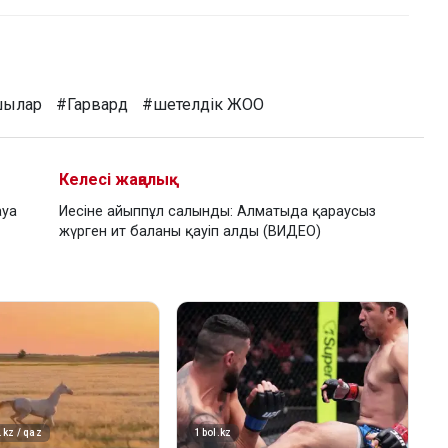
шылар
#Гарвард
#шетелдік ЖОО
Келесі жаңалық
ауа
Иесіне айыппұл салынды: Алматыда қараусыз
жүрген ит баланы қауіп алды (ВИДЕО)