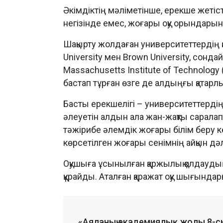
Әкімдіктің мәліметінше, ерекше жетіст
негізінде емес, жоғары оқу орындар
Шақырту жолдаған университеттердің қа
University мен Brown University, сондай-
Massachusetts Institute of Technolog
бастап тұрған өзге де алдыңғы қатарл
Басты ерекшелігі – университеттерді
әлеуетін алдын ала жан-жақты саралап,
тәжірибе әлемдік жоғары білім беру к
көрсетілген жоғары сенімнің айқын дә
Оқушыға ұсынылған қаржылық қолдауд
құрайды. Аталған қаражат оқу шығындар
«Аяланың академиялық жолы 8-с