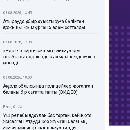
08.08.2026, 13:45
Атырауда құбыр ауыстыруға бөлінген
қаржыны жымқырған 5 адам сотталды
08.08.2026, 12:08
«Әділет» партиясының сайлауалды
штабтары өңірлерде ауқымды кездесулер
өткізді
08.08.2026, 18:00
Ақмола облысында полицейлер жоғалған
баланы бір сағатта тапты (ВИДЕО)
Бүгін, 01:23
Үш рет қабылдаудан бас тартқан, кейін ота
жасалған: Ақтауда көз жұмған баланың
анасы министрліктен жауап алды