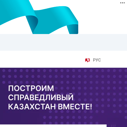
ҚАЗ
РУС