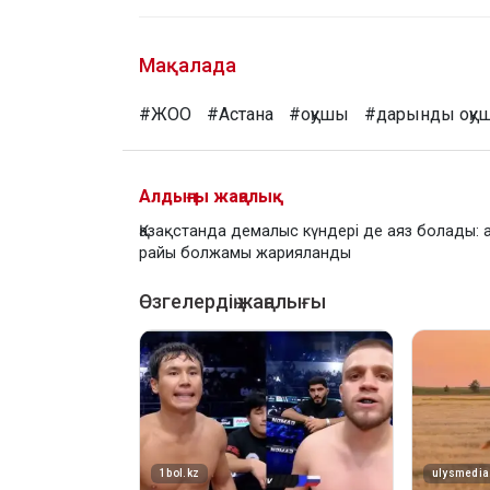
Мақалада
#ЖОО
#Астана
#оқушы
#дарынды оқу
Алдыңғы жаңалық
Қазақстанда демалыс күндері де аяз болады: 
райы болжамы жарияланды