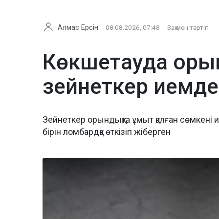
Алмас Ерсін
08.08.2026, 07:48
Заң мен тәртіп
Көкшетауда оры
зейнеткер иемде
Зейнеткер орындықта ұмыт қалған сөмкені и
бірін ломбардқа өткізіп жіберген