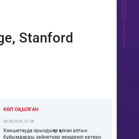
e, Stanford
КӨП ОҚЫЛҒАН
08.08.2026, 07:48
Көкшетауда орындықта қалған алтын
бұйымдарды зейнеткер иемденіп кеткен