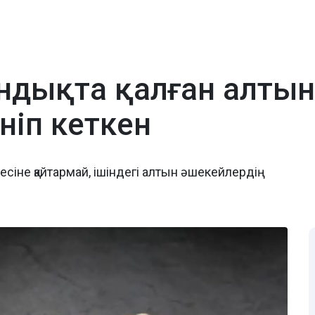
ндықта қалған алты
ніп кеткен
есіне қайтармай, ішіндегі алтын әшекейлердің