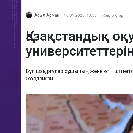
Асыл Арман
16.01.2026, 13:58
Жаңалықтар
Қазақстандық оқу
университеттері
Бұл шақыртулар оқушының жеке өтініші не
жолданған