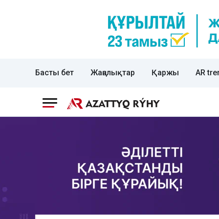
Басты бет
Жаңалықтар
Қаржы
AR tre