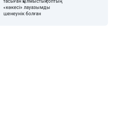
тасыған қылмыстық топтың
«көкесі» лауазымды
шенеунік болған