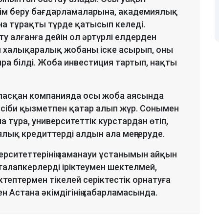
ім беру бағдарламаларына, академиялық
а тұрақты түрде қатысып келеді.
у алғанға дейін ол әртүрлі елдерден
п халықаралық жобаны іске асырып, оны
ра білді. Жоба инвестиция тартып, нақты
наласқан компанияда осы жоба аясында
әсіби қызметпен қатар алып жүр. Сонымен
 тұра, университеттік курстардан өтіп,
лық кредиттерді алдын ала меңгеруде.
верситеттерінің заманауи ұстанымын айқын
к талапкерлерді іріктеумен шектелмей,
тептермен тікелей серіктестік орнатуға
ен Астана әкімдігінің хабарламасында.