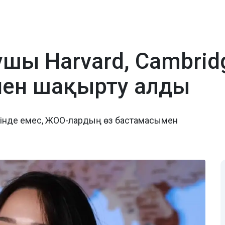
шы Harvard, Cambridg
нен шақырту алды
гізінде емес, ЖОО-лардың өз бастамасымен