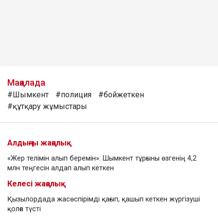
Мақалада
#Шымкент
#полиция
#бойжеткен
#құтқару жұмыстары
Алдыңғы жаңалық
«Жер телімін алып беремін»: Шымкент тұрғыны өзгенің 4,2
млн теңгесін алдап алып кеткен
Келесі жаңалық
Қызылордада жасөспірімді қағып, қашып кеткен жүргізуші
қолға түсті