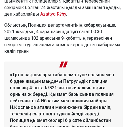
Шымкенттік полицейлер 9-қабаттың терезесінен
секірмек болған 24 жастағы қызды аман алып қалды,
деп хабарлайды
Azattyq Rýhy
.
Облыстық Полиция департаментінің хабарлауынша,
2021 жылдың 4 қарашасында түнгі сағат 00:30
шамасында 102 арнасына 9-қабаттың терезесінен
секіргелі тұрған адамға көмек керек деген хабарлама
келіп түскен.
«Тәртіп сақшылары хабарлама түсе салысымен
бірден жақын маңдағы Патрульдік полиция
полкінің 4-рота №821-автоэкипажын оқиға
орнына жібереді. Қызмет барысында полиция
лейтенанты А.Ибрагим мен полиция майоры
Н.Қоспанов аталған мекенжайға бірден келіп,
терезенің сыртында тұрған әйелді көреді.
Полиция қызметкерлері бір сәтте ойланбастан
батылдық танытып, жедел іс-әрекеттерінің