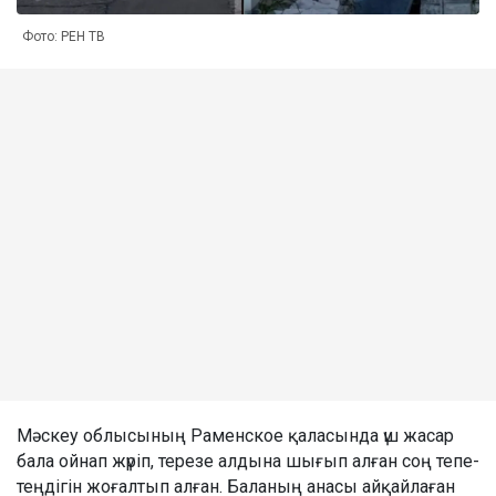
Фото: РЕН ТВ
Мәскеу облысының Раменское қаласында үш жасар
бала ойнап жүріп, терезе алдына шығып алған соң тепе-
теңдігін жоғалтып алған. Баланың анасы айқайлаған