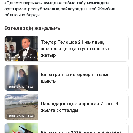
«Әділет» партиясы ауылдағы табыс табу мүмкіндігін
арттырмақ: республикалық сайлауалды штаб Жамбыл
облысына барды