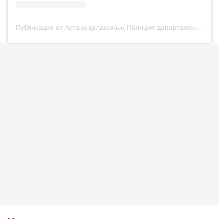
Публикация от Астана қаласының Полиция департаменті (@police__astana)