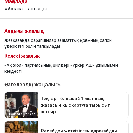
Мақалада
#Астана
#жылқы
Алдыңғы жаңалық
Жезқазғанда сарапшылар азаматтық қоғамның саяси
үдерістегі рөлін талқылады
Келесі жаңалық
«Ақ жол» партиясының өкілдері «Үркер-АШ» ұжымымен
кездесті