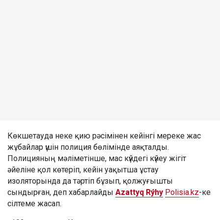
Көкшетауда неке қию рәсімінен кейінгі мереке жас
жұбайлар үшін полиция бөлімінде аяқталды.
Полицияның мәліметінше, мас күйдегі күйеу жігіт
әйеліне қол көтеріп, кейін уақытша ұстау
изоляторында да тәртіп бұзып, қолжуғышты
сындырған, деп хабарлайды
Azattyq Rýhy
Polisia.kz
-ке
сілтеме жасап.