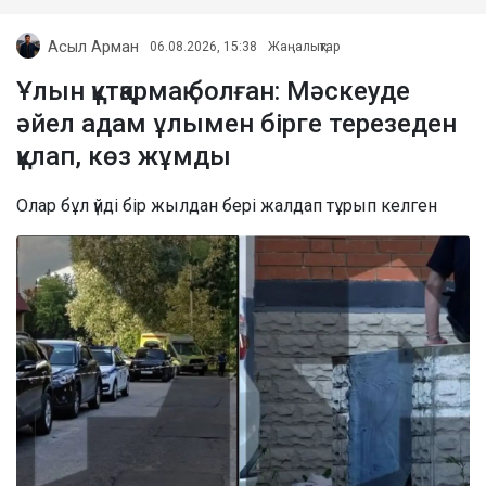
Асыл Арман
06.08.2026, 15:38
Жаңалықтар
Ұлын құтқармақ болған: Мәскеуде
әйел адам ұлымен бірге терезеден
құлап, көз жұмды
Олар бұл үйді бір жылдан бері жалдап тұрып келген