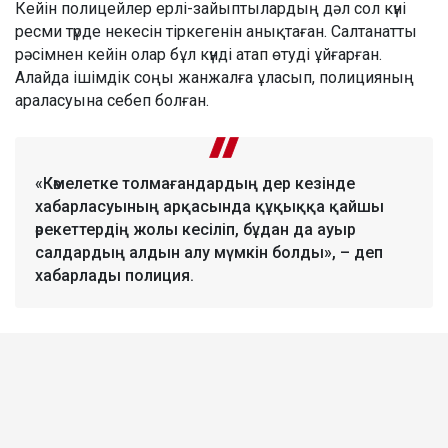
Кейін полицейлер ерлі-зайыптылардың дәл сол күні
ресми түрде некесін тіркегенін анықтаған. Салтанатты
рәсімнен кейін олар бұл күнді атап өтуді ұйғарған.
Алайда ішімдік соңы жанжалға ұласып, полицияның
араласуына себеп болған.
«Кәмелетке толмағандардың дер кезінде
хабарласуының арқасында құқыққа қайшы
әрекеттердің жолы кесіліп, бұдан да ауыр
салдардың алдын алу мүмкін болды», – деп
хабарлады полиция.