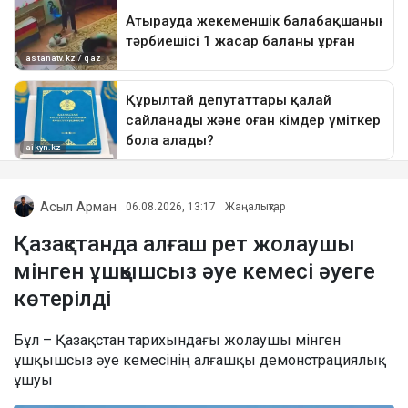
Асыл Арман
06.08.2026, 13:17
Жаңалықтар
Қазақстанда алғаш рет жолаушы
мінген ұшқышсыз әуе кемесі әуеге
көтерілді
Бұл – Қазақстан тарихындағы жолаушы мінген
ұшқышсыз әуе кемесінің алғашқы демонстрациялық
ұшуы