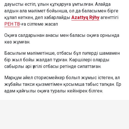
дауысты естіп, ұлын құтқаруға ұмтылған. Алайда
алдын ала мәлімет бойынша, ол да баласымен бірге
құлап кеткен, деп хабарлайды
Azattyq Rýhy
агенттігі
РЕН ТВ
-ға сілтеме жасап
Оқиға салдарынан анасы мен баласы оқиға орнында
көз жұмған.
Басылым мәліметінше, отбасы бұл пәтерді шамамен
бір жыл бойы жалдап тұрған. Көршілері оларды
сабырлы әрі үлгілі отбасы ретінде сипаттаған.
Марқұм әйел сторисмейкер болып жұмыс істеген, ал
жұбайы такси қызметімен қосымша табыс тапқан. Ер
адам қайғылы оқиға туралы кейінірек білген.