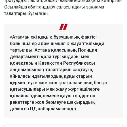
тротуарды ластап, жасыл желектерге зақым келтірген.
Осылайша абаттандыру саласындағы заңнама
талаптары бұзылған.
«Аталған екі құқық бұзушылық фактісі
бойынша ер адам әкімшілік жауаптылыққа
тартылды. Астана қаласының Полиция
департаменті қала тұрғындары мен
қонақтарын Қазақстан Республикасы
заңнамасының талаптарын сақтауға,
айналасындағылардың құқықтарын
құрметтеуге және жол қозғалысының басқа
қатысушылары мен жаяу жүргіншілерге
қолайсыздық немесе қауіп төндіретін
әрекеттерге жол бермеуге шақырады», –
делінген ПД хабарламасында.