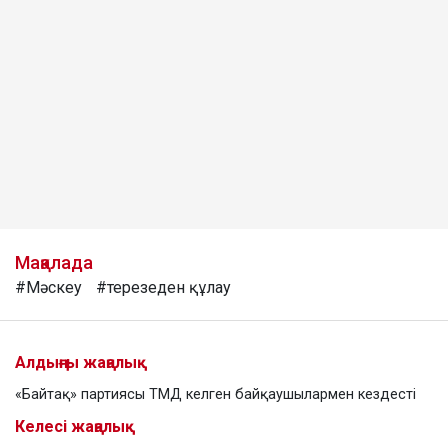
Мақалада
#Мәскеу
#терезеден құлау
Алдыңғы жаңалық
«Байтақ» партиясы ТМД келген байқаушылармен кездесті
Келесі жаңалық