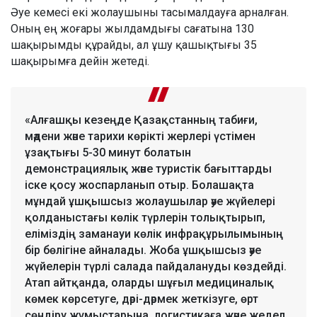
Әуе кемесі екі жолаушыны тасымалдауға арналған.
Оның ең жоғары жылдамдығы сағатына 130
шақырымды құрайды, ал ұшу қашықтығы 35
шақырымға дейін жетеді.
«Алғашқы кезеңде Қазақстанның табиғи,
мәдени және тарихи көрікті жерлері үстімен
ұзақтығы 5-30 минут болатын
демонстрациялық және туристік бағыттарды
іске қосу жоспарланып отыр. Болашақта
мұндай ұшқышсыз жолаушылар әуе жүйелері
қолданыстағы көлік түрлерін толықтырып,
еліміздің заманауи көлік инфрақұрылымының
бір бөлігіне айналады. Жоба ұшқышсыз әуе
жүйелерін түрлі салада пайдалануды көздейді.
Атап айтқанда, оларды шұғыл медициналық
көмек көрсетуге, дәрі-дәрмек жеткізуге, өрт
сөндіру жұмыстарына, логистикаға және жедел