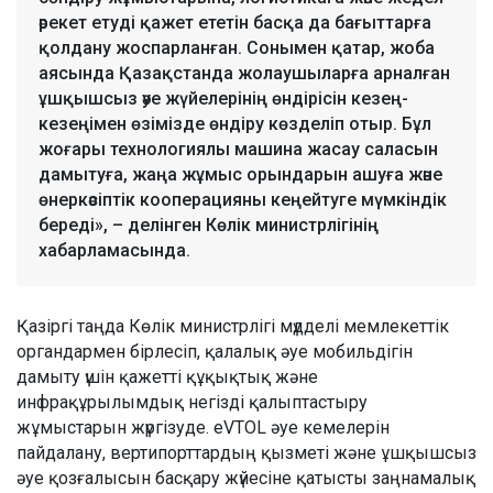
әрекет етуді қажет ететін басқа да бағыттарға
қолдану жоспарланған. Сонымен қатар, жоба
аясында Қазақстанда жолаушыларға арналған
ұшқышсыз әуе жүйелерінің өндірісін кезең-
кезеңімен өзімізде өндіру көзделіп отыр. Бұл
жоғары технологиялы машина жасау саласын
дамытуға, жаңа жұмыс орындарын ашуға және
өнеркәсіптік кооперацияны кеңейтуге мүмкіндік
береді», – делінген Көлік министрлігінің
хабарламасында.
Қазіргі таңда Көлік министрлігі мүдделі мемлекеттік
органдармен бірлесіп, қалалық әуе мобильдігін
дамыту үшін қажетті құқықтық және
инфрақұрылымдық негізді қалыптастыру
жұмыстарын жүргізуде. eVTOL әуе кемелерін
пайдалану, вертипорттардың қызметі және ұшқышсыз
әуе қозғалысын басқару жүйесіне қатысты заңнамалық