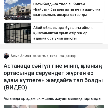
Асыл Арман
06.08.2026, 16:55
Жаңалықтар
Астанада сәйгүлігіне мініп, қаланың
ортасында серуендеп жүрген ер
адам күтпеген жағдайға тап болды
(ВИДЕО)
Астанада ер адам әкімшілік жауаптылыққа тартылды