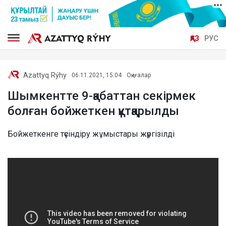
ҚАЗ
РУС
Azattyq Rýhy
06.11.2021, 15:04
Оқиғалар
Шымкентте 9-қабаттан секірмек
болған бойжеткен құтқарылды
Бойжеткенге түсіндіру жұмыстары жүргізілді