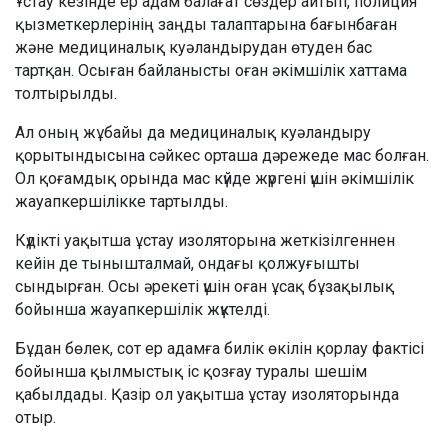
Ұстау кезінде ер адам балағат сөздер айтып, полиция
қызметкерлерінің заңды талаптарына бағынбаған
және медициналық куәландырудан өтуден бас
тартқан. Осыған байланысты оған әкімшілік хаттама
толтырылды.
Ал оның жұбайы да медициналық куәландыру
қорытындысына сәйкес орташа дәрежеде мас болған.
Ол қоғамдық орында мас күйде жүргені үшін әкімшілік
жауапкершілікке тартылды.
Күдікті уақытша ұстау изоляторына жеткізілгеннен
кейін де тынышталмай, ондағы қолжуғышты
сындырған. Осы әрекеті үшін оған ұсақ бұзақылық
бойынша жауапкершілік жүктелді.
Бұдан бөлек, сот ер адамға билік өкілін қорлау фактісі
бойынша қылмыстық іс қозғау туралы шешім
қабылдады. Қазір ол уақытша ұстау изоляторында
отыр.