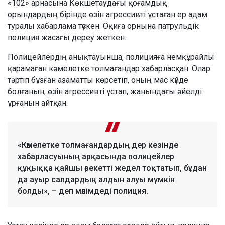
«102» арнасына Көкшетаудағы қоғамдық
орындардың бірінде өзін агрессивті ұстаған ер адам
туралы хабарлама түскен. Оқиға орнына патрульдік
полиция жасағы дереу жеткен.
Полицейлердің анықтауынша, полицияға немқұрайлы
қарамаған кәмелетке толмағандар хабарласқан. Олар
тәртіп бұзған азаматты көрсетіп, оның мас күйде
болғанын, өзін агрессивті ұстап, жанындағы әйелді
ұрғанын айтқан.
«Кәмелетке толмағандардың дер кезінде
хабарласуының арқасында полицейлер
құқыққа қайшы әрекетті жедел тоқтатып, бұдан
да ауыр салдардың алдын алуы мүмкін
болды», – деп мәлімдеді полиция.