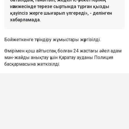
нәтижесінде терезе сыртында тұрған қызды
қауіпсіз жерге шығарып үлгереді», - делінген
хабарламада.
Бойжеткенге түсіндіру жұмыстары жүргізілді.
Өмірімен қош айтыспақ болған 24 жастағы әйел адам
мән-жайды анықтау үшін Қаратау ауданы Полиция
басқармасына жеткізілді.