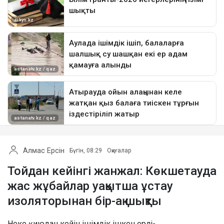
Алмас Ерсін
Бүгін, 08:29
Оқиғалар
Тойдан кейінгі жанжал: Көкшетауда
жас жұбайлар уақытша ұстау
изоляторынан бір-ақ шықты
Неке қиюдан кейін ішімдік ішкен ерлі-