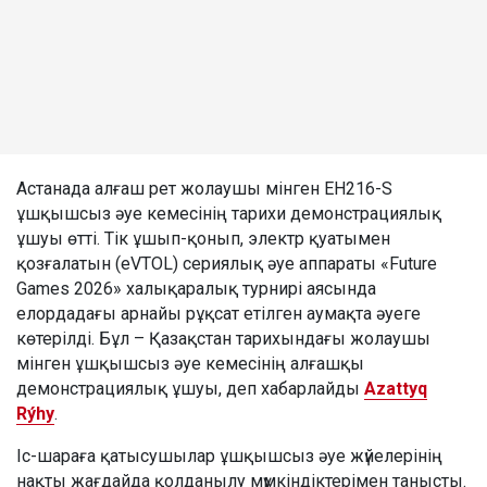
Астанада алғаш рет жолаушы мінген EH216-S
ұшқышсыз әуе кемесінің тарихи демонстрациялық
ұшуы өтті. Тік ұшып-қонып, электр қуатымен
қозғалатын (eVTOL) сериялық әуе аппараты «Future
Games 2026» халықаралық турнирі аясында
елордадағы арнайы рұқсат етілген аумақта әуеге
көтерілді. Бұл – Қазақстан тарихындағы жолаушы
мінген ұшқышсыз әуе кемесінің алғашқы
демонстрациялық ұшуы, деп хабарлайды
Azattyq
Rýhy
.
Іс-шараға қатысушылар ұшқышсыз әуе жүйелерінің
нақты жағдайда қолданылу мүмкіндіктерімен танысты.