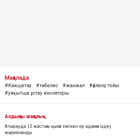
Мақалада
#Көкшетау
#төбелес
#жанжал
#үйлену тойы
#уақытша ұстау изоляторы
Алдыңғы жаңалық
Атырауда 12 жастағы қызға тиіскен ер адамға іздеу
жарияланды