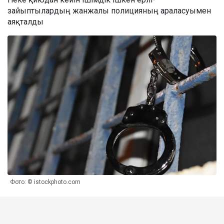
зайыптылардың жанжалы полицияның араласуымен
аяқталды
Фото: © istockphoto.com