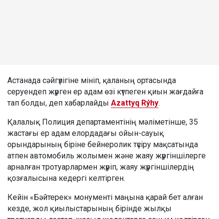
Астанада сәйгүлігіне мініп, қаланың ортасында
серуендеп жүрген ер адам өзі күтпеген қиын жағдайға
тап болды, деп хабарлайды
Azattyq Rýhy
.
Қалалық Полиция департаментінің мәліметінше, 35
жастағы ер адам елордадағы ойын-сауық
орындарының біріне бейнеролик түсіру мақсатында
атпен автомобиль жолымен және жаяу жүргіншілерге
арналған тротуарлармен жүріп, жаяу жүргіншілердің
қозғалысына кедергі келтірген.
Кейін «Бәйтерек» монументі маңына қарай бет алған
кезде, жол қиылыстарының бірінде жылқы