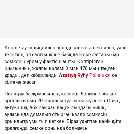
Көкшетау полицейлері ішінде алтын әшекейлер, ұялы
телефон, қол сағаты және басқа да жеке заттары бар
сөмкенің ұрлану фактісін ашты. Келтірілген
шығынның жалпы көлемі 3 млн 470 мың теңгені
құрады, деп хабарлайды
Azattyq Rýhy
Polisia.kz
-ке
сілтеме жасап.
Полиция басқармасының кезекші бөліміне облыс
орталығының 70 жастағы тұрғыны жүгінген. Оның
айтуынша, Абылай хан даңғылындағы үйінің
ауласында демалып отырған кезде сөмкесін
орындықта ұмытып кеткен. Біраз уақыттан кейін қайта
оралғанда, сөмке орнында болмаған.