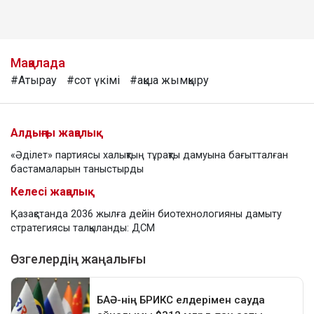
Мақалада
#Атырау
#сот үкімі
#ақша жымқыру
Алдыңғы жаңалық
«Әділет» партиясы халықтың тұрақты дамуына бағытталған
бастамаларын таныстырды
Келесі жаңалық
Қазақстанда 2036 жылға дейін биотехнологияны дамыту
стратегиясы талқыланды: ДСМ