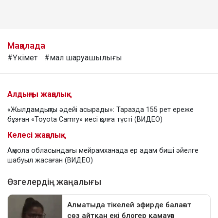
Мақалада
#Үкімет
#мал шаруашылығы
Алдыңғы жаңалық
«Жылдамдықты әдейі асырады»: Таразда 155 рет ереже
бұзған «Toyota Camry» иесі қолға түсті (ВИДЕО)
Келесі жаңалық
Ақмола обласындағы мейрамханада ер адам биші әйелге
шабуыл жасаған (ВИДЕО)