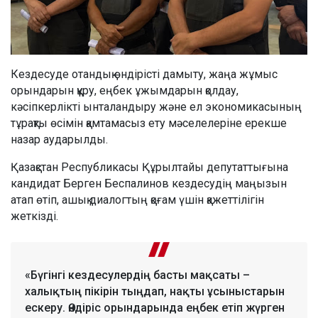
Кездесуде отандық өндірісті дамыту, жаңа жұмыс
орындарын құру, еңбек ұжымдарын қолдау,
кәсіпкерлікті ынталандыру және ел экономикасының
тұрақты өсімін қамтамасыз ету мәселелеріне ерекше
назар аударылды.
Қазақстан Республикасы Құрылтайы депутаттығына
кандидат Берген Беспалинов кездесудің маңызын
атап өтіп, ашық диалогтың қоғам үшін қажеттілігін
жеткізді.
«Бүгінгі кездесулердің басты мақсаты –
халықтың пікірін тыңдап, нақты ұсыныстарын
ескеру. Өндіріс орындарында еңбек етіп жүрген