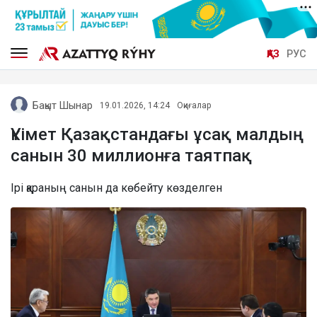
ҚАЗ
РУС
Бақыт Шынар
19.01.2026, 14:24
Оқиғалар
Үкімет Қазақстандағы ұсақ малдың
санын 30 миллионға таятпақ
Ірі қараның санын да көбейту көзделген