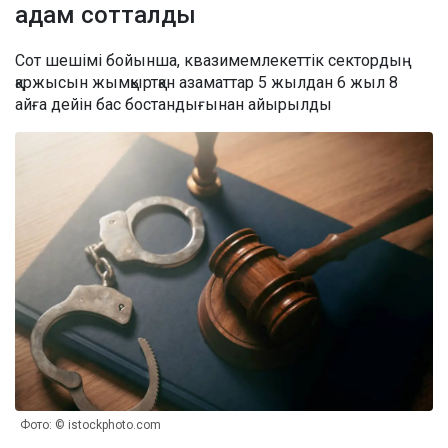
адам сотталды
Сот шешімі бойынша, квазимемлекеттік сектордың
қаржысын жымқыртқан азаматтар 5 жылдан 6 жыл 8
айға дейін бас бостандығынан айырылды
Фото: © istockphoto.com