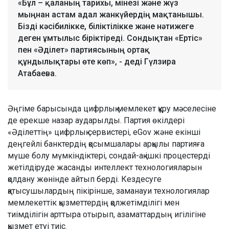
«Бұл – қаланың тарихы, мінезі және жүз
мыңнан астам адал жанкүйердің мақтанышы.
Бізді кәсібилікке, біліктілікке және нәтижеге
деген ұмтылыс біріктіреді. Сондықтан «Ертіс»
пен «Әділет» партиясының ортақ
құндылықтары өте көп», - деді Гүлзира
Атабаева.
Әңгіме барысында цифрлық мемлекет құру мәселесіне
де ерекше назар аударылды. Партия өкілдері
«Әділеттің» цифрлық сервистері, eGov және екінші
деңгейлі банктердің қосымшалары арқылы партияға
мүше болу мүмкіндіктері, сондай-ақ ішкі процестерді
жетілдіруде жасанды интеллект технологияларын
қолдану жөнінде айтып берді. Кездесуге
қатысушылардың пікірінше, заманауи технологиялар
мемлекеттік қызметтердің қолжетімділігі мен
тиімділігін арттыра отырып, азаматтардың игілігіне
қызмет етуі тиіс.