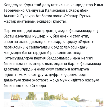
Кездесуге Құрылтай депутаттығына кандидаттар Илья
Теренченко, Сандуғаш Қалижанова, Жарқынбек
Амантай, Гүлзира Атабаева және «Жастар Рухы»
жастар қанатының өкілдері қатысты.
Партия өкілдері жастардың қоғамдық бастамалардың
басты қозғаушы күштерінің бірі екенін атап өтіп,
спортты және дарынды жастарды қолдау «Әділет»
партиясының сайлауалды бағдарламасындағы
маңызды бағыттардың бірі екенін жеткізді.
Қатысушыларға партия бағдарламасының негізгі
бағыттары таныстырылып, ондағы барлық бастамалар
қазақстандықтардың өмір сүру сапасын арттыруға,
әділетті мемлекет құруға, цифрлық сервистерді
дамытуға және жастарға жаңа мүмкіндіктер жасауға
бағытталғаны айтылды.