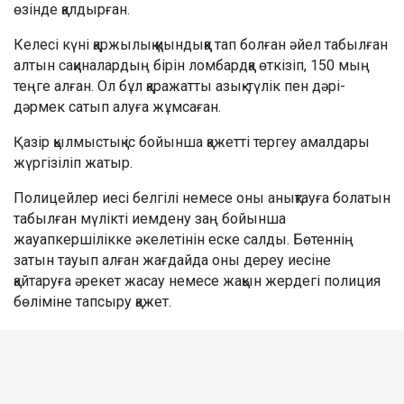
өзінде қалдырған.
Келесі күні қаржылық қиындыққа тап болған әйел табылған
алтын сақиналардың бірін ломбардқа өткізіп, 150 мың
теңге алған. Ол бұл қаражатты азық-түлік пен дәрі-
дәрмек сатып алуға жұмсаған.
Қазір қылмыстық іс бойынша қажетті тергеу амалдары
жүргізіліп жатыр.
Полицейлер иесі белгілі немесе оны анықтауға болатын
табылған мүлікті иемдену заң бойынша
жауапкершілікке әкелетінін еске салды. Бөтеннің
затын тауып алған жағдайда оны дереу иесіне
қайтаруға әрекет жасау немесе жақын жердегі полиция
бөліміне тапсыру қажет.