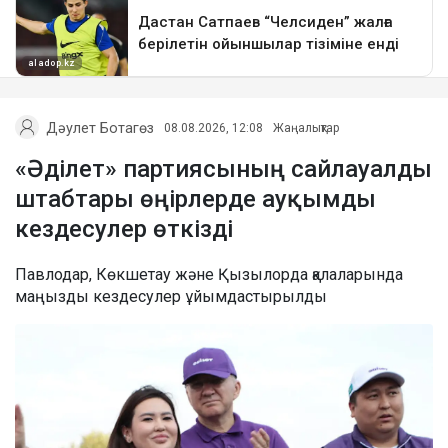
Дәулет Ботагөз
08.08.2026, 12:08
Жаңалықтар
«Әділет» партиясының сайлауалды
штабтары өңірлерде ауқымды
кездесулер өткізді
Павлодар, Көкшетау және Қызылорда қалаларында
маңызды кездесулер ұйымдастырылды