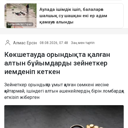
Алмас Ерсін
08.08.2026, 07:48
Заң мен тәртіп
Көкшетауда орындықта қалған
алтын бұйымдарды зейнеткер
иемденіп кеткен
Зейнеткер орындықта ұмыт қалған сөмкені иесіне
қайтармай, ішіндегі алтын әшекейлердің бірін ломбардқа
өткізіп жіберген