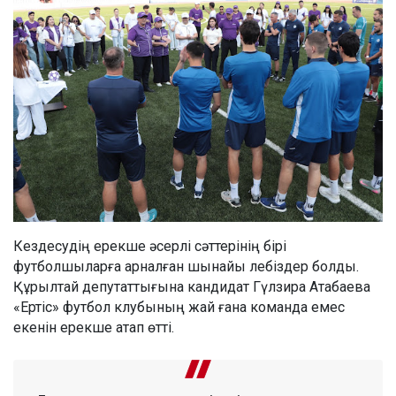
Кездесудің ерекше әсерлі сәттерінің бірі
футболшыларға арналған шынайы лебіздер болды.
Құрылтай депутаттығына кандидат Гүлзира Атабаева
«Ертіс» футбол клубының жай ғана команда емес
екенін ерекше атап өтті.