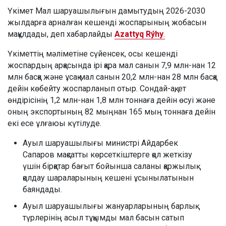
Үкімет Мал шаруашылығын дамытудың 2026-2030
жылдарға арналған кешенді жоспарының жобасын
мақұлдады, деп хабарлайды
Azattyq Rýhy
.
Үкіметтің мәліметіне сүйенсек, осы кешенді
жоспардың арқасында ірі қара мал санын 7,9 млн-нан 12
млн басқа және ұсақ мал санын 20,2 млн-нан 28 млн басқа
дейін көбейту жоспарланып отыр. Сондай-ақ, ет
өндірісінің 1,2 млн-нан 1,8 млн тоннаға дейін өсуі және
оның экспортының 82 мыңнан 165 мың тоннаға дейін
екі есе ұлғаюы күтілуде.
Ауыл шаруашылығы министрі Айдарбек
Сапаров мақсатты көрсеткіштерге қол жеткізу
үшін бірқатар бағыт бойынша саланы қаржылық
қолдау шараларының кешені ұсынылатынын
баяндады.
Ауыл шаруашылығы жануарларының барлық
түрлерінің асыл тұқымды мал басын сатып