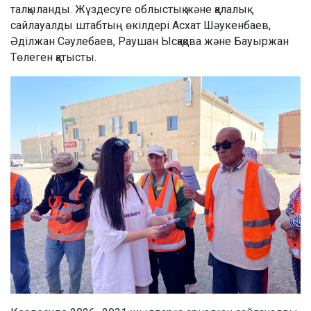
талқыланды. Жүздесуге облыстық және қалалық
сайлауалды штабтың өкілдері Асхат Шәукенбаев,
Әділжан Сәулебаев, Раушан Ысқақова және Бауыржан
Төлеген қатысты.