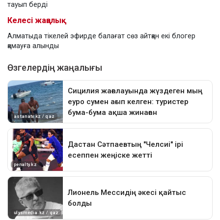
тауып берді
Келесі жаңалық
Алматыда тікелей эфирде балағат сөз айтқан екі блогер
қамауға алынды