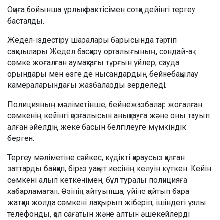
Оқиға бойынша ұрлық фактісімен сотқа дейінгі тергеу
басталды.
Жедел-іздестіру шаралары барысында тәртіп
сақшылары Жедел басқару орталығының, сондай-ақ
сөмке жоғалған аумақтағы тұрғын үйлер, сауда
орындары мен өзге де нысандардың бейнебақылау
камераларындағы жазбаларды зерделеді.
Полицияның мәліметінше, бейнежазбалар жоғалған
сөмкенің кейінгі қозғалысын анықтауға және оны тауып
алған әйелдің жеке басын белгілеуге мүмкіндік
берген.
Тергеу мәліметіне сәйкес, күдікті қараусыз қалған
заттарды байқап, біраз уақыт иесінің келуін күткен. Кейін
сөмкені алып кеткенімен, бұл туралы полицияға
хабарламаған. Өзінің айтуынша, үйіне қайтып бара
жатқан жолда сөмкені лақтырып жіберіп, ішіндегі ұялы
телефонды, қол сағатын және алтын әшекейлерді