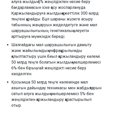
алуға жылдық 6% жеңілдікпен несие беру
бағдарламасын іске қосу жоспарлануда.
Қаржыландыруға жылдық қажеттілік 300 млрд
теңгені құрайды. Бұл шараны жүзеге асыру
табынның жаңаруын жеделдетуге және мал
шаруашылығының генетикалық әлеуетін
арттыруға мүмкіндік береді.
Шалғайдағы мал шаруашылығын дамыту
және жайылымдық инфрақұрылымды
қалыптастыру үшін биыл қаржыландыру көлемі
50 млрд теңге болатын жылдық мөлшерлемесі
6%-бен бірыңғай жеңілдікті несие беру
көзделген.
Қосымша 50 млрд теңге көлемінде мал
азығын дайындау техникасы мен жабдықтарын
сатып алуға жылдық мөлшерлемесі 5%-бен
жеңілдікпен қаржыландыру қарастырылып
отыр.