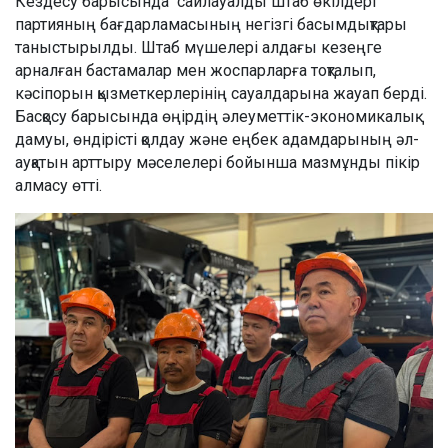
Кездесу барысында сайлауалды штаб өкілдері
партияның бағдарламасының негізгі басымдықтары
таныстырылды. Штаб мүшелері алдағы кезеңге
арналған бастамалар мен жоспарларға тоқталып,
кәсіпорын қызметкерлерінің сауалдарына жауап берді.
Басқосу барысында өңірдің әлеуметтік-экономикалық
дамуы, өндірісті қолдау және еңбек адамдарының әл-
ауқатын арттыру мәселелері бойынша мазмұнды пікір
алмасу өтті.