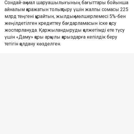
Сондай-ақ мал шаруашылығының бағыттары бойынша
айналым қаражатын толықтыру үшін жалпы сомасы 225
млрд теңгені құрайтын, жылдық мөлшерлемесі 5%-бен
жеңілдетілген кредиттеу бағдарламасын іске қосу
жоспарлануда. Қаржыландыруды қолжетімді ете түсу
үшін «Даму» қоры арқылы қарыздарға кепілдік беру
тетігін қолдану көзделген.