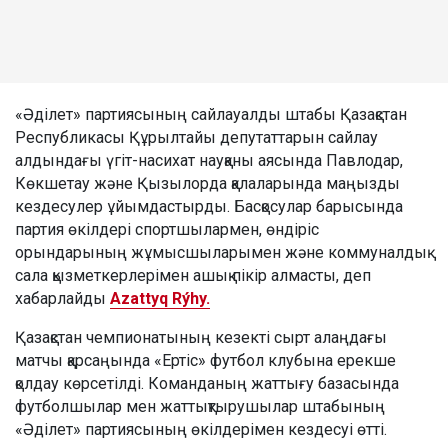
«Әділет» партиясының сайлауалды штабы Қазақстан
Республикасы Құрылтайы депутаттарын сайлау
алдындағы үгіт-насихат науқаны аясында Павлодар,
Көкшетау және Қызылорда қалаларында маңызды
кездесулер ұйымдастырды. Басқосулар барысында
партия өкілдері спортшылармен, өндіріс
орындарының жұмысшыларымен және коммуналдық
сала қызметкерлерімен ашық пікір алмасты, деп
хабарлайды
Azattyq Rýhy.
Қазақстан чемпионатының кезекті сырт алаңдағы
матчы қарсаңында «Ертіс» футбол клубына ерекше
қолдау көрсетілді. Команданың жаттығу базасында
футболшылар мен жаттықтырушылар штабының
«Әділет» партиясының өкілдерімен кездесуі өтті.