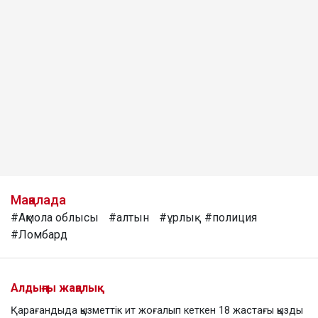
Мақалада
#Ақмола облысы
#алтын
#ұрлық
#полиция
#Ломбард
Алдыңғы жаңалық
Қарағандыда қызметтік ит жоғалып кеткен 18 жастағы қызды