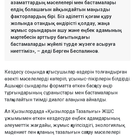
азаматтардың мәселелері мен бастамалары
елдің болашағын айқындайтын маңызды
факторлардың бірі. Біз әділетті қоғам құру
жолында отандық өндірісті қолдау, жаңа
жұмыс орындарын ашу және еңбек адамының
мәртебесін арттыру бағытындағы
бастамаларды жүйелі түрде жүзеге асыруға
ниеттіміз», – деді Берген Беспалинов.
Кездесу соңында қатысушылар өздерін толғандырған
өзекті мәселелерді көтеріп, ұсыныс-пікірлерін білдірді.
Ашық әрі сындарлы форматта өткен басқосу өңір
тұрғындарының сұраныстары мен бастамаларын
талқылайтын тиімді диалог алаңына айналды.
Ал Қызылордада «Қызылорда Тазалығы» ЖШС
ұжымымен өткен кездесуде еңбек адамдарының
әлеуметтік жағдайы, жұмыс қауіпсіздігі, экологиялық
мәдениет пен қаланың тазалығын сақтау мәселелері