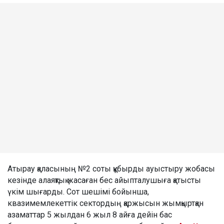
Атырау қаласының №2 соты құбырды ауыстыру жобасы
кезінде алаяқтық жасаған бес айыпталушыға қатысты
үкім шығарды. Сот шешімі бойынша,
квазимемлекеттік сектордың қаржысын жымқыртқан
азаматтар 5 жылдан 6 жыл 8 айға дейін бас