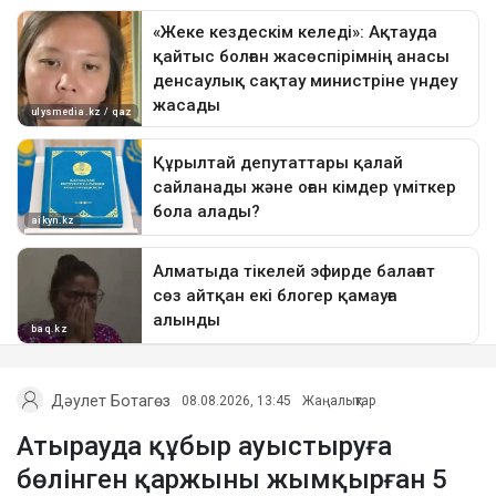
Дәулет Ботагөз
08.08.2026, 13:45
Жаңалықтар
Атырауда құбыр ауыстыруға
бөлінген қаржыны жымқырған 5