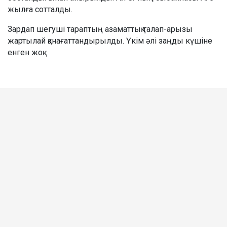
жылға сотталды.
Зардап шегуші тараптың азаматтық талап-арызы
жартылай қанағаттандырылды. Үкім әлі заңды күшіне
енген жоқ.