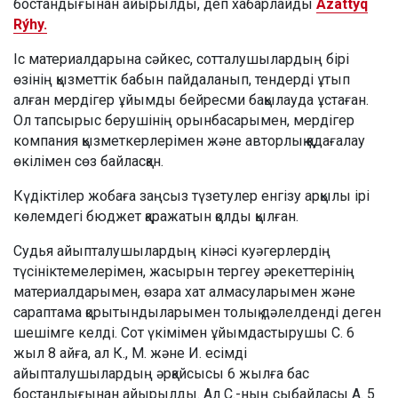
бостандығынан айырылды, деп хабарлайды
Azattyq
Rýhy.
Іс материалдарына сәйкес, сотталушылардың бірі
өзінің қызметтік бабын пайдаланып, тендерді ұтып
алған мердігер ұйымды бейресми бақылауда ұстаған.
Ол тапсырыс берушінің орынбасарымен, мердігер
компания қызметкерлерімен және авторлық қадағалау
өкілімен сөз байласқан.
Күдіктілер жобаға заңсыз түзетулер енгізу арқылы ірі
көлемдегі бюджет қаражатын қолды қылған.
Судья айыпталушылардың кінәсі куәгерлердің
түсініктемелерімен, жасырын тергеу әрекеттерінің
материалдарымен, өзара хат алмасуларымен және
сараптама қорытындыларымен толық дәлелденді деген
шешімге келді. Сот үкімімен ұйымдастырушы С. 6
жыл 8 айға, ал К., М. және И. есімді
айыпталушылардың әрқайсысы 6 жылға бас
бостандығынан айырылды. Ал С.-ның сыбайласы А. 5