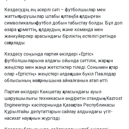
Кездесудің ең әсерлі сәті – футболшылар мен
жаттықтырушылар штабы қолтаңба қалдырған
символикалық футбол добын табыстау болды. Бұл доп
өзара құрметтің, қолдаудың және команда мен
жанкүйерлер арасындағы бірліктің естелігі ретінде
сақталады.
Кездесу соңында партия өкілдері «Ертіс»
футболшыларына алдағы ойында сәттілік, жарқын
жеңістер мен жаңа жетістіктер тіледі. Сонымен қатар
олар «Ертістің» жеңістері әлдеқашан бүкіл Павлодар
облысының мақтанышына айналғанын атап өтті.
Партия өкілдері Көкшетау қаласындағы ауыл
шаруашылығы техникасын өндіретін отандық «Kazrost
Engineering» кәсіпорнында Қазақстан Республикасы
Құрылтайы депутаттарын сайлау алдындағы үгіт-
насихат науқанын жүргізді.