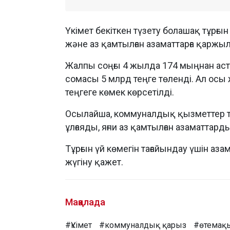
Үкімет бекіткен түзету болашақ тұрғ
және аз қамтылған азаматтарға қаржылы
Жалпы соңғы 4 жылда 174 мыңнан аста
сомасы 5 млрд теңге төленді. Ал ос
теңгеге көмек көрсетілді.
Осылайша, коммуналдық қызметтер та
ұлғаяды, яғни аз қамтылған азаматтар
Тұрғын үй көмегін тағайындау үшін аза
жүгіну қажет.
Мақалада
#Үкімет
#коммуналдық қарыз
#өтемақ