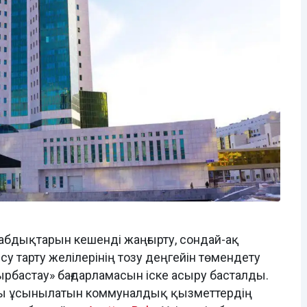
жабдықтарын кешенді жаңғырту, сондай-ақ
у тарту желілерінің тозу деңгейін төмендету
ырбастау» бағдарламасын іске асыру басталды.
лпы ұсынылатын коммуналдық қызметтердің