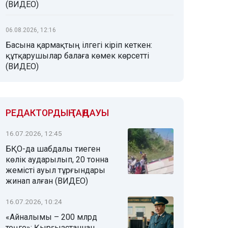
(ВИДЕО)
06.08.2026, 12:16
Басына қармақтың ілгегі кіріп кеткен:
құтқарушылар балаға көмек көрсетті
(ВИДЕО)
РЕДАКТОРДЫҢ ТАҢДАУЫ
16.07.2026, 12:45
БҚО-да шабдалы тиеген
көлік аударылып, 20 тонна
жемісті ауыл тұрғындары
жинап алған (ВИДЕО)
16.07.2026, 10:24
«Айналымы – 200 млрд
теңге»: Қырғызстаннан