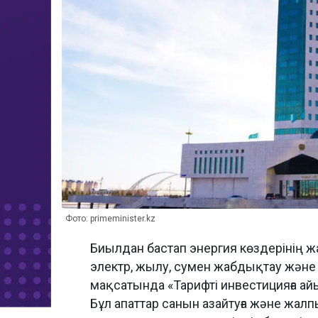
Фото: primeminister.kz
Биылдан бастап энергия көздерінің 
электр, жылу, сумен жабдықтау және с
мақсатында «Тарифті инвестицияға ай
Бұл апаттар санын азайтуға және жа