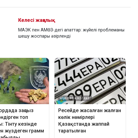
Келесі жаңалық
МАЭК пен АМӨЗ-дегі апаттар: жүйелі проблеманы
шешу жоспары әзірленді