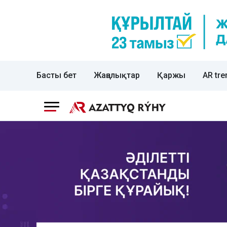
Басты бет
Жаңалықтар
Қаржы
AR tre