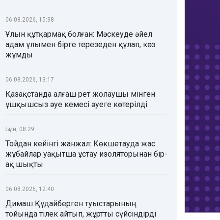
06.08.2026, 15:38
Ұлын құтқармақ болған: Мәскеуде әйел
адам ұлымен бірге терезеден құлап, көз
жұмды
06.08.2026, 13:17
Қазақстанда алғаш рет жолаушы мінген
ұшқышсыз әуе кемесі әуеге көтерілді
Бүгін, 08:29
Тойдан кейінгі жанжал: Көкшетауда жас
жұбайлар уақытша ұстау изоляторынан бір-
ақ шықты
06.08.2026, 12:40
Димаш Құдайберген туыстарының
тойында тілек айтып, жұртты сүйсіндірді