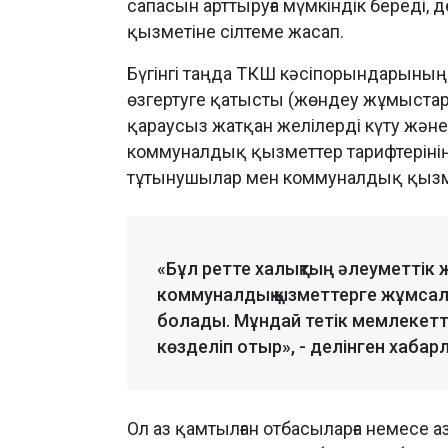
сапасын арттыруға мүмкіндік береді,
қызметіне сілтеме жасап.
Бүгінгі таңда ТКШ кәсіпорындарының
өзгертуге қатысты (жөндеу жұмыста
қараусыз жатқан желілерді күту және т.
коммуналдық қызметтер тарифтерінің
тұтынушылар мен коммуналдық қызмет
«Бұл ретте халықтың әлеуметтік
коммуналдық қызметтерге жұмсал
болады. Мұндай тетік мемлекетті
көзделіп отыр», - делінген хабар
Ол аз қамтылған отбасыларға немесе 