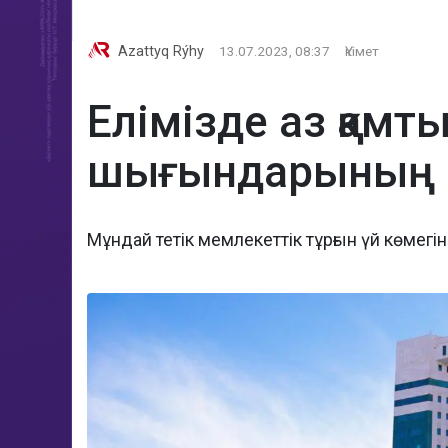
Azattyq Rýhy
13.07.2023, 08:37
Үкімет
Елімізде аз қам
шығындарының бі
Мұндай тетік мемлекеттік тұрғын үй көмегі