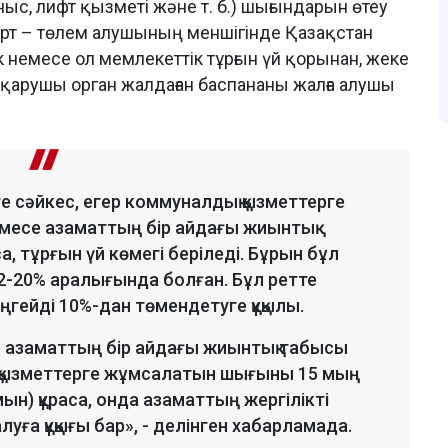
ыс, лифт қызметі және т. б.) шығындарын өтеу
арт – төлем алушының меншігінде Қазақстан
ек немесе ол мемлекеттік тұрғын үй қорынан, жеке
атқарушы орган жалдаған баспананы жалға алушы
ге сәйкес, егер коммуналдық қызметтерге
есе азаматтың бір айдағы жиынтық
 тұрғын үй көмегі беріледі. Бұрын бұл
2-20% аралығында болған. Бұл ретте
еңгейді 10%-дан төмендетуге құқылы.
 азаматтың бір айдағы жиынтық табысы
қ қызметтерге жұмсалатын шығыны 15 мың
ын) құраса, онда азаматтың жергілікті
уға құқығы бар», - делінген хабарламада.