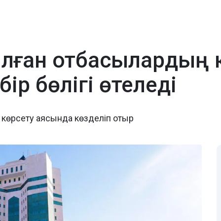
тылған отбасылардың
р бөлігі өтеледі
н көрсету аясында көзделіп отыр