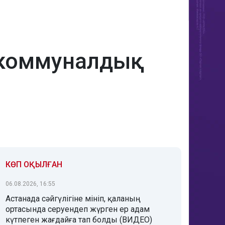
 коммуналдық
КӨП ОҚЫЛҒАН
06.08.2026, 16:55
Астанада сәйгүлігіне мініп, қаланың
ортасында серуендеп жүрген ер адам
күтпеген жағдайға тап болды (ВИДЕО)