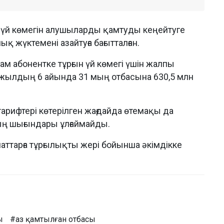
ын үй көмегін алушыларды қамтуды кеңейтуге
қ жүктемені азайтуға бағытталған.
м абонентке тұрғын үй көмегі үшін жалпы
ы жылдың 6 айында 31 мың отбасына 630,5 млн
рифтері көтерілген жағдайда өтемақы да
дың шығындары ұлғаймайды.
маттарға тұрғылықты жері бойынша әкімдікке
ы
#аз қамтылған отбасы