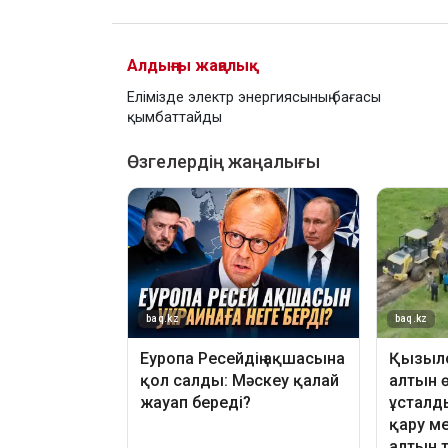
Алдыңғы жаңалық
Елімізде электр энергиясының бағасы
қымбаттайды