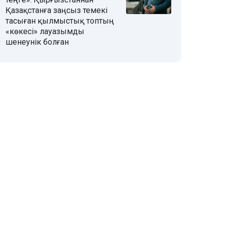
Қазақстанға заңсыз темекі
тасыған қылмыстық топтың
«көкесі» лауазымды
шенеунік болған