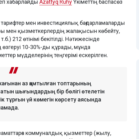
 деп хабарлайды
Azattyq Ruhy
Үкіметтің баспасөз
 тарифтер мен инвестициялық бағдарламаларды
ры мен қызметкерлердің жалақысын көбейту,
б.) 212 өтінімі бекітілді. Нәтижесінде
 өзгеруі 10-30%-ды құрады, мұнда
тер мүдделерінің теңгерімі ескерілген.
 жағынан аз қамтылған топтарының
атын шығындардың бір бөлігі өтелетін
к тұрғын үй көмегін көрсету аясында
ламада.
азаматтарға коммуналдық қызметтер (жылу,