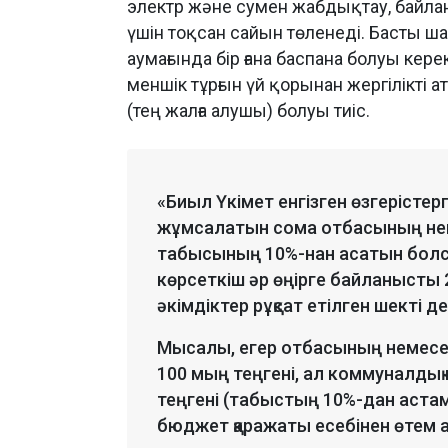
электр және сумен жабдықтау, байлан
үшін тоқсан сайын төленеді. Басты ш
аумағында бір ғана баспана болуы кер
меншік тұрғын үй қорынан жергілікті 
(тең жалға алушы) болуы тиіс.
«Биыл Үкімет енгізген өзгерістер
жұмсалатын сома отбасының нем
табысының 10%-нан асатын болса,
көрсеткіш әр өңірге байланысты 
әкімдіктер рұқсат етілген шекті д
Мысалы, егер отбасының немесе
100 мың теңгені, ал коммуналды
теңгені (табыстың 10%-дан астам
бюджет қаражаты есебінен өтем ал