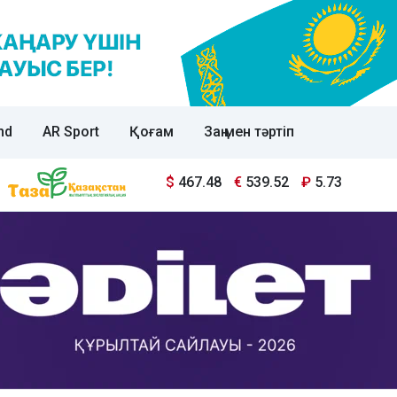
nd
AR Sport
Қоғам
Заң мен тәртіп
$
467.48
€
539.52
₽
5.73